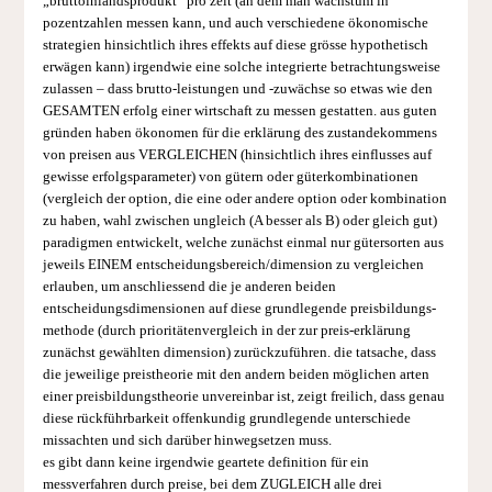
„bruttoinlandsprodukt“ pro zeit (an dem man wachstum in
pozentzahlen messen kann, und auch verschiedene ökonomische
strategien hinsichtlich ihres effekts auf diese grösse hypothetisch
erwägen kann) irgendwie eine solche integrierte betrachtungsweise
zulassen – dass brutto-leistungen und -zuwächse so etwas wie den
GESAMTEN erfolg einer wirtschaft zu messen gestatten. aus guten
gründen haben ökonomen für die erklärung des zustandekommens
von preisen aus VERGLEICHEN (hinsichtlich ihres einflusses auf
gewisse erfolgsparameter) von gütern oder güterkombinationen
(vergleich der option, die eine oder andere option oder kombination
zu haben, wahl zwischen ungleich (A besser als B) oder gleich gut)
paradigmen entwickelt, welche zunächst einmal nur gütersorten aus
jeweils EINEM entscheidungsbereich/dimension zu vergleichen
erlauben, um anschliessend die je anderen beiden
entscheidungsdimensionen auf diese grundlegende preisbildungs-
methode (durch prioritätenvergleich in der zur preis-erklärung
zunächst gewählten dimension) zurückzuführen. die tatsache, dass
die jeweilige preistheorie mit den andern beiden möglichen arten
einer preisbildungstheorie unvereinbar ist, zeigt freilich, dass genau
diese rückführbarkeit offenkundig grundlegende unterschiede
missachten und sich darüber hinwegsetzen muss.
es gibt dann keine irgendwie geartete definition für ein
messverfahren durch preise, bei dem ZUGLEICH alle drei