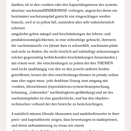
darüber, ob in den vorräten oder den kapazitätsgrenzen des systems
absolute wachstumsHINDERNISSE vorliegen, angesichts deren ein
bestimmter wachstumspfad garnicht erst eingeschlagen werden
braucht, weil er in jedem fall, zumindest aber sehr wahrscheinlich
scheitert.
umgekehrt geben mängel und beschränkungen der lebens- und
produktionsmöglichkeiten, in eine reihenfolge gebracht, ihrerseits
die wachstumsziele vor (derart dass es schwerfällt, wachstums-pfade
und ziele zu finden, die nicht letztlich auf zukünftige reduzierungen
solcher gegenwärtig bedrückenden beschränkungen hinauslaufen.)
mit einem wort: die entscheidungen zu jedem der drei THEMEN
sind nicht unabhängig von den zu den jeweils anderen beiden
getroffenen, keines der drei entscheidungs-themen ist primär, sodass
man eher sagen muss: jede denkbare lösung zum umgang mit
vorräten, überschüssen (reproduktions-system-beanspruchung,
belastung, „lohnenden“ nachhaltigkeits-gefährdung) und art des
wachstumspfades ist eine ganzheitliche, und hat den objektiv-
technischen verbund der drei bereiche zu berücksichtigen.
4 natürlich müssen liberale ökonomen und marktbefürworter in ihrer
preis- und kapitaltheorie zeigen, dass bewertungen in marktpreisen,
und deren aufsummierung zu etwas wie einem