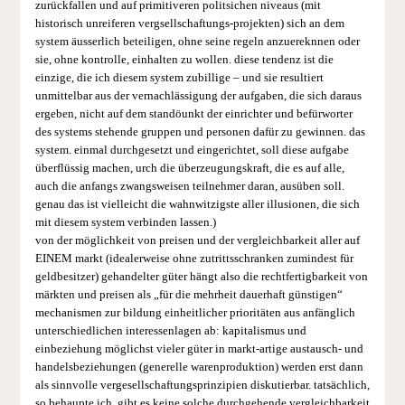
zurückfallen und auf primitiveren politsichen niveaus (mit
historisch unreiferen vergsellschaftungs-projekten) sich an dem
system äusserlich beteiligen, ohne seine regeln anzuereknnen oder
sie, ohne kontrolle, einhalten zu wollen. diese tendenz ist die
einzige, die ich diesem system zubillige – und sie resultiert
unmittelbar aus der vernachlässigung der aufgaben, die sich daraus
ergeben, nicht auf dem standöunkt der einrichter und befürworter
des systems stehende gruppen und personen dafür zu gewinnen. das
system. einmal durchgesetzt und eingerichtet, soll diese aufgabe
überflüssig machen, urch die überzeugungskraft, die es auf alle,
auch die anfangs zwangsweisen teilnehmer daran, ausüben soll.
genau das ist vielleicht die wahnwitzigste aller illusionen, die sich
mit diesem system verbinden lassen.)
von der möglichkeit von preisen und der vergleichbarkeit aller auf
EINEM markt (idealerweise ohne zutrittsschranken zumindest für
geldbesitzer) gehandelter güter hängt also die rechtfertigbarkeit von
märkten und preisen als „für die mehrheit dauerhaft günstigen“
mechanismen zur bildung einheitlicher prioritäten aus anfänglich
unterschiedlichen interessenlagen ab: kapitalismus und
einbeziehung möglichst vieler güter in markt-artige austausch- und
handelsbeziehungen (generelle warenproduktion) werden erst dann
als sinnvolle vergesellschaftungsprinzipien diskutierbar. tatsächlich,
so behaupte ich, gibt es keine solche durchgehende vergleichbarkeit