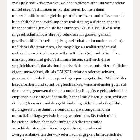
zwei (re)produktive zwecke, welche in diesem sinn um vorhandene
mittel einer bestimmten art konkurrieren, können dann
unterschiedliche oder gleiche priorität besitzen, und müssen somit
hinsichtlich der auswirkung ihrer realisierung auf einen apparat
knapper mittel (um die sie konkurrieren) VERGLEICHBAR sein.
in gesellschaften, die ihre reproduktion im grossen ganzen
gesellschaftlich betreiben (also gesellschaften im modernen sinn),
und dabei die prioritäten, also rangfolge zu realisierender und
realisierter zwecke dieser gesellschaftlichen (re)produktion über
märkte, preise und geld bestimmen lassen, stellt sich diese
vergleichbarkeit dar als durch preisrelationen vermittelter möglicher
eigentumswechsel, dh. als TAUSCH-relation oder tauschwert,
gemessen in einheiten des jeweiligen partnerguts. das FAKTUM der
handelbarkeit, und somit vergleichbarkeit verschiedenster güter auf
dem markt, gemessen durch ein und dieselbe grösse geld, steht dabei
empirisch ausser frage: der markt, handel mit diesen gütern, existiert
einfach (der markt und das geld sind eingerichtet und eingeführt,
durchgesetzt, die damit verbundenen erwartungen sind im
normalfall alltagsgewissheiten geworden). das lässt sich nicht
bestreiten. schon eher steht infrage, ob die integration
verschiedenster prioritäten-fragestellungen und somit
„vergleichbarkeiten der vor- oder nachrangigkeit hinsichtlich der