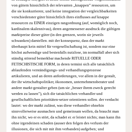
von gütern hinsichtlich der relevanten „knappen“ ressourcen, um
die sie konkurrieren; und keine integration der vergleichbarkeiten
verschiedenster güter hinsichtlich ihres einflusses auf knappe
ressourcen zu EINER einzigen rangordnung (auf, womöglich noch,
kardinalem skalennivau), deren angemessener ausdruck die gültigen
marktpreise dieser güter (in den grenzen, worin sie jeweils
schwanken) darstellen. mit der konsequenz, dass der markt
überhaupt kein mittel für vergesellschaftung ist, sondern nur eine
höchst aufwendige und bestenfalls nutzlose, im normalfall aber sich
ständig störend bemerkbar machende RITUELLE ODER
FETISCHISTISCHE FORM, in deren termini sich alle tatsächlich
ablaufenden verständigungs- und verhandlungsprozesse
artikulieren, und an deren anforderungen, vor allem in der gestalt,
der ihr wirtschaftspolitiker, ökonomen, unternehmensberater und
andere markt-gestalter geben (um sie „besser ihrem zweck gerecht
werden zu lassen“), sich die tatsächlichen verhandler und
gesellschaftlichen prioritäten-setzer orientieren sollen. der verdacht
lautet: wo der markt zulässt, was diese verhandler ohnehin
sinnvollerweise ausmachen und gemeinsam wollen, da braucht man
ihn nicht; wo er es stört, da schadet er. er leistet nichts; man kann ihn
ohne irgendeinen schaden (ausser den folgen des verlusts der
illusionen, die sich mit mit ihm verbanden) aufgeben; und