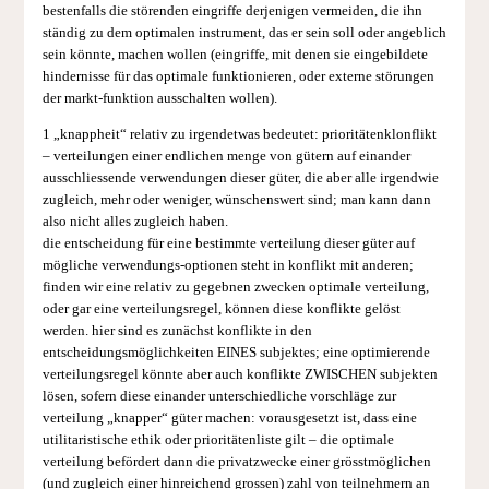
bestenfalls die störenden eingriffe derjenigen vermeiden, die ihn
ständig zu dem optimalen instrument, das er sein soll oder angeblich
sein könnte, machen wollen (eingriffe, mit denen sie eingebildete
hindernisse für das optimale funktionieren, oder externe störungen
der markt-funktion ausschalten wollen).
1 „knappheit“ relativ zu irgendetwas bedeutet: prioritätenklonflikt
– verteilungen einer endlichen menge von gütern auf einander
ausschliessende verwendungen dieser güter, die aber alle irgendwie
zugleich, mehr oder weniger, wünschenswert sind; man kann dann
also nicht alles zugleich haben.
die entscheidung für eine bestimmte verteilung dieser güter auf
mögliche verwendungs-optionen steht in konflikt mit anderen;
finden wir eine relativ zu gegebnen zwecken optimale verteilung,
oder gar eine verteilungsregel, können diese konflikte gelöst
werden. hier sind es zunächst konflikte in den
entscheidungsmöglichkeiten EINES subjektes; eine optimierende
verteilungsregel könnte aber auch konflikte ZWISCHEN subjekten
lösen, sofern diese einander unterschiedliche vorschläge zur
verteilung „knapper“ güter machen: vorausgesetzt ist, dass eine
utilitaristische ethik oder prioritätenliste gilt – die optimale
verteilung befördert dann die privatzwecke einer grösstmöglichen
(und zugleich einer hinreichend grossen) zahl von teilnehmern an