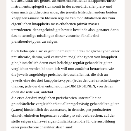
die absurdität des geldes, als eines einheitlichen knappheits-mess-
instruments, spiegelt sich somit in der absurdität aller preis- und
dann auch geldtheorien wider, die jeweils fehlenden andern beiden
knappheits-masse zu blossen regelhaften modifikationen des zum
eigentlichen knappheits-mass erhobenen primär-masses
umzudeuten. der angekündigte beweis bestünde also, genauer, darin,
das notwendige misslingen dieser versuche, für alle drei
preistheorie-typen, zu zeigen.
6 ich behaupte also: es gibt überhaupt nur drei mögliche typen einer
preistheorie, darum, weil es nur drei mögliche typen von knappheit
gibt, hinsichtlich deren zwei beliebige regulär gehandelte güter
verglichen werden können. ich will nun zunächst betrachten, wie
die jeweils zugehörige preistheorie beschaffen ist, die sich an
jeweils eine der drei knappheits-typen (jedes der drei entscheidungs-
themen, jede der drei entscheidungs-DIMENSIONEN, von denen
oben die rede war) anlehnt.
die erste der drei möglichen preistheorien unterstellt eine
grundsätzliche vergleichbarkeit aller regelmässig gehandelten güter
(waren) hinsichtlich des ausmasses, in dem sie, pro produzierter
einheit, einheiten begrenzter vorräte pro zeit verbrauchen. auf der
stelle zeigen sich zwei eigentümlichkeiten, die für die ausbildung
einer preistheorie charakteristisch sind: