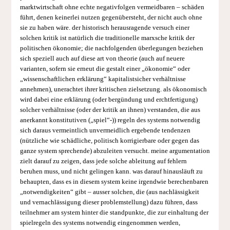
marktwirtschaft ohne echte negativfolgen vermeidbaren – schäden
führt, denen keinerlei nutzen gegenübersteht, der nicht auch ohne
sie zu haben wäre. der historisch herausragende versuch einer
solchen kritik ist natürlich die traditionelle marxsche kritik der
politischen ökonomie; die nachfolgenden überlegungen beziehen
sich speziell auch auf diese art von theorie (auch auf neuere
varianten, sofern sie erneut die gestalt einer „ökonomie“ oder
„wissenschaftlichen erklärung“ kapitalistsicher verhältnisse
annehmen), unerachtet ihrer kritischen zielsetzung. als ökonomisch
wird dabei eine erklärung (oder bergündung und erchtfertigung)
solcher verhältnisse (oder der kritik an ihnen) verstanden, die aus
anerkannt konstitutiven („spiel“-)) regeln des systems notwendig
sich daraus vermeintlich unvermeidlich ergebende tendenzen
(nützliche wie schädliche, politisch korrigierbare oder gegen das
ganze system sprechende) abzuleiten versucht. meine argumentation
zielt darauf zu zeigen, dass jede solche ableitung auf fehlern
beruhen muss, und nicht gelingen kann. was darauf hinausläuft zu
behaupten, dass es in diesem system keine irgendwie berechenbaren
„notwendigkeiten“ gibt – ausser solchen, die (aus nachlässigkeit
und vernachlässigung dieser problemstellung) dazu führen, dass
teilnehmer am system hinter die standpunkte, die zur einhaltung der
spielregeln des systems notwendig eingenommen werden,