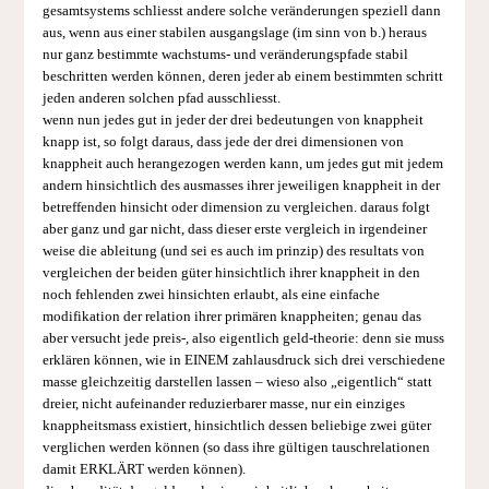
gesamtsystems schliesst andere solche veränderungen speziell dann
aus, wenn aus einer stabilen ausgangslage (im sinn von b.) heraus
nur ganz bestimmte wachstums- und veränderungspfade stabil
beschritten werden können, deren jeder ab einem bestimmten schritt
jeden anderen solchen pfad ausschliesst.
wenn nun jedes gut in jeder der drei bedeutungen von knappheit
knapp ist, so folgt daraus, dass jede der drei dimensionen von
knappheit auch herangezogen werden kann, um jedes gut mit jedem
andern hinsichtlich des ausmasses ihrer jeweiligen knappheit in der
betreffenden hinsicht oder dimension zu vergleichen. daraus folgt
aber ganz und gar nicht, dass dieser erste vergleich in irgendeiner
weise die ableitung (und sei es auch im prinzip) des resultats von
vergleichen der beiden güter hinsichtlich ihrer knappheit in den
noch fehlenden zwei hinsichten erlaubt, als eine einfache
modifikation der relation ihrer primären knappheiten; genau das
aber versucht jede preis-, also eigentlich geld-theorie: denn sie muss
erklären können, wie in EINEM zahlausdruck sich drei verschiedene
masse gleichzeitig darstellen lassen – wieso also „eigentlich“ statt
dreier, nicht aufeinander reduzierbarer masse, nur ein einziges
knappheitsmass existiert, hinsichtlich dessen beliebige zwei güter
verglichen werden können (so dass ihre gültigen tauschrelationen
damit ERKLÄRT werden können).