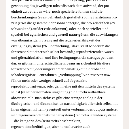
gewinnung des jeweiligen rohstoffs nach dem aufwand, der pro
einheit zu betreiben wäre. noch speziellere formen sind die
beschränkungen (eventuell ähnlich gestaffelt) von güterströmen pro
zeit (etwa die gesamtheit der sonnenenergie, die pro zeiteinheit (ev.
schwankend) auf der erde ankommt), oder, noch spezieller, und
speziell bei agrarischen und generell natur-gütern, die auswirkungen
von übermässiger nutzung auf die regenerierfähigkeit des
erzeugungssystems (zb. überfischung). dazu stellt wiederum die
fortsetzbarkeit einer sich selbst beständig reproduzierenden waren-
und güterzirkulation, und ihre bedingungen, ein strenges pendant
dar: es gibt sehr unterschiedliche niveaus an sicherheit für diese
fortsetzbarkeit, oder umgekehrt der anfälligkeit für drohende
schadereignisse – entnahmen, „verknappung“ von reserven usw.
führen mehr oder weniger schnell auf abgesenkte
reproduktionsniveaus, oder gar in eine mit den mitteln des systems
selbst (in seiner normalen umgebung) nicht mehr aufhaltbare
abwärtsspirale. man sieht: es gibt eine strenge analogie der
ökologischen und ökonomischen nachhaltigkeit aller sich selbst mit
ihren eigenen mitteln (eventuell unter verbrauch des outputs anderer
sich regenerierender natürlicher systeme) reproduzierenden systeme
– die kategorie des (seinerseits beschränkten,
regenerationsbedürftigen, aber normalerweise auch