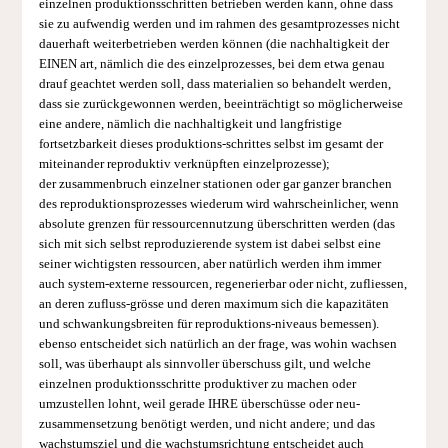
einzelnen produktionsschritten betrieben werden kann, ohne dass
sie zu aufwendig werden und im rahmen des gesamtprozesses nicht
dauerhaft weiterbetrieben werden können (die nachhaltigkeit der
EINEN art, nämlich die des einzelprozesses, bei dem etwa genau
drauf geachtet werden soll, dass materialien so behandelt werden,
dass sie zurückgewonnen werden, beeinträchtigt so möglicherweise
eine andere, nämlich die nachhaltigkeit und langfristige
fortsetzbarkeit dieses produktions-schrittes selbst im gesamt der
miteinander reproduktiv verknüpften einzelprozesse);
der zusammenbruch einzelner stationen oder gar ganzer branchen
des reproduktionsprozesses wiederum wird wahrscheinlicher, wenn
absolute grenzen für ressourcennutzung überschritten werden (das
sich mit sich selbst reproduzierende system ist dabei selbst eine
seiner wichtigsten ressourcen, aber natürlich werden ihm immer
auch system-externe ressourcen, regenerierbar oder nicht, zufliessen,
an deren zufluss-grösse und deren maximum sich die kapazitäten
und schwankungsbreiten für reproduktions-niveaus bemessen).
ebenso entscheidet sich natürlich an der frage, was wohin wachsen
soll, was überhaupt als sinnvoller überschuss gilt, und welche
einzelnen produktionsschritte produktiver zu machen oder
umzustellen lohnt, weil gerade IHRE überschüsse oder neu-
zusammensetzung benötigt werden, und nicht andere; und das
wachstumsziel und die wachstumsrichtung entscheidet auch