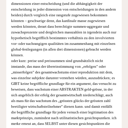
dimensionen einer entscheidung (und die abhängigkeit der
entscheidung in jeder dimension von entscheidungen in den andern
beiden) durch vergleich eine rangstufe zugewiesen bekommen
könnten – geschweige denn, das kardinale masse zugewiesen
werden könnten, derart dass berechtigte summen-aggregate und
zuwachsprozente und dergleichen masszahlen in irgendein auch nur
hypothetisch begrifflich bestimmtes verhältnis zu den involvierten
vor- oder nachrangigen qualitäten im zusammenhang mit einzelnen
global-festlegungen (in allen drei dimensionen) gebracht werden
können.
oder kurz: preise und preissummen sind grundsätzlich nicht
imstande, das mass der übereinstimmung von „erfolgen“ oder
„misserfolgen“ des gesamtwachstums einer reproduktion mit dem,
was einzelne subjekte darunter verstehen würden, auszudrücken; es
GIBT keine begriffliche grundlage für ein argument, das versucht zu
beweisen, dass wachstum einer ABSTRAKTEN geld-grösse, in der
sich angeblich der erfolg der gesamtwirtschaft niederschlägt, auch
als mass für das wachstum des „grössten glücks der grössten zahl
beetiligter wirtschaftsteilnehmer“ dienen kann. und damit entfällt
die begriffliche grundlage für jeden versuch einer legitimation des
marktprinzips, zumindest nach utilitaristischen gesichtspuntken. ich
merke erneut an, dass SELBST unter diesen gesichtspunkten die