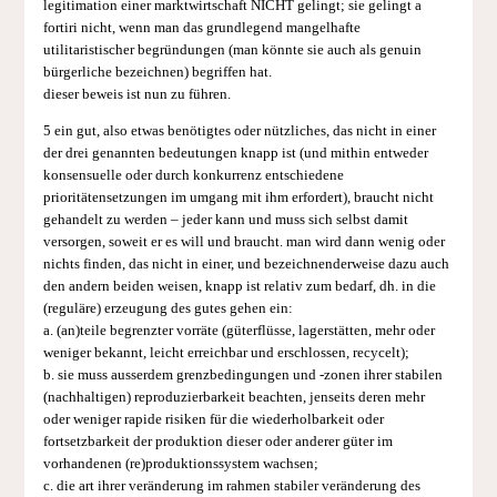
legitimation einer marktwirtschaft NICHT gelingt; sie gelingt a
fortiri nicht, wenn man das grundlegend mangelhafte
utilitaristischer begründungen (man könnte sie auch als genuin
bürgerliche bezeichnen) begriffen hat.
dieser beweis ist nun zu führen.
5 ein gut, also etwas benötigtes oder nützliches, das nicht in einer
der drei genannten bedeutungen knapp ist (und mithin entweder
konsensuelle oder durch konkurrenz entschiedene
prioritätensetzungen im umgang mit ihm erfordert), braucht nicht
gehandelt zu werden – jeder kann und muss sich selbst damit
versorgen, soweit er es will und braucht. man wird dann wenig oder
nichts finden, das nicht in einer, und bezeichnenderweise dazu auch
den andern beiden weisen, knapp ist relativ zum bedarf, dh. in die
(reguläre) erzeugung des gutes gehen ein:
a. (an)teile begrenzter vorräte (güterflüsse, lagerstätten, mehr oder
weniger bekannt, leicht erreichbar und erschlossen, recycelt);
b. sie muss ausserdem grenzbedingungen und -zonen ihrer stabilen
(nachhaltigen) reproduzierbarkeit beachten, jenseits deren mehr
oder weniger rapide risiken für die wiederholbarkeit oder
fortsetzbarkeit der produktion dieser oder anderer güter im
vorhandenen (re)produktionssystem wachsen;
c. die art ihrer veränderung im rahmen stabiler veränderung des