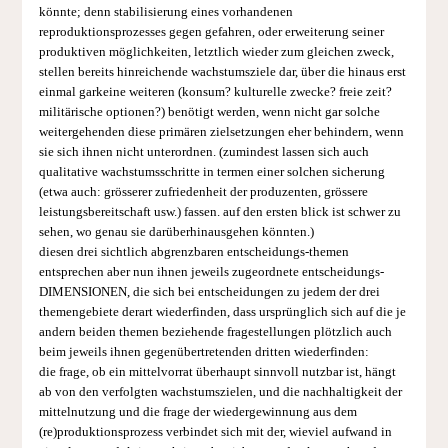
könnte; denn stabilisierung eines vorhandenen
reproduktionsprozesses gegen gefahren, oder erweiterung seiner
produktiven möglichkeiten, letztlich wieder zum gleichen zweck,
stellen bereits hinreichende wachstumsziele dar, über die hinaus erst
einmal garkeine weiteren (konsum? kulturelle zwecke? freie zeit?
militärische optionen?) benötigt werden, wenn nicht gar solche
weitergehenden diese primären zielsetzungen eher behindern, wenn
sie sich ihnen nicht unterordnen. (zumindest lassen sich auch
qualitative wachstumsschritte in termen einer solchen sicherung
(etwa auch: grösserer zufriedenheit der produzenten, grössere
leistungsbereitschaft usw.) fassen. auf den ersten blick ist schwer zu
sehen, wo genau sie darüberhinausgehen könnten.)
diesen drei sichtlich abgrenzbaren entscheidungs-themen
entsprechen aber nun ihnen jeweils zugeordnete entscheidungs-
DIMENSIONEN, die sich bei entscheidungen zu jedem der drei
themengebiete derart wiederfinden, dass ursprünglich sich auf die je
andern beiden themen beziehende fragestellungen plötzlich auch
beim jeweils ihnen gegenübertretenden dritten wiederfinden:
die frage, ob ein mittelvorrat überhaupt sinnvoll nutzbar ist, hängt
ab von den verfolgten wachstumszielen, und die nachhaltigkeit der
mittelnutzung und die frage der wiedergewinnung aus dem
(re)produktionsprozess verbindet sich mit der, wieviel aufwand in