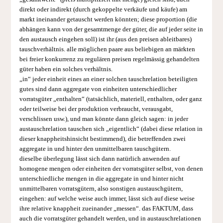
direkt oder indirekt (durch gekoppelte verkäufe und käufe) am
markt ineinander getauscht werden könnten; diese proportion (die
abhängen kann von der gesamtmenge der güter, die auf jeder seite in
den austausch eingehen soll) ist ihr (aus den preisen ableitbares)
tauschverhältnis. alle möglichen paare aus beliebigen an märkten
bei freier konkurrenz zu regulären preisen regelmässig gehandelten
güter haben ein solches verhältnis.
„in“ jeder einheit eines an einer solchen tauschrelation beteiligten
gutes sind dann aggregate von einheiten unterschiedlicher
vorratsgüter „enthalten“ (tatsächlich, materiell, enthalten, oder ganz
oder teilweise bei der produktion verbraucht, verausgabt,
verschlissen usw.), und man könnte dann gleich sagen: in jeder
austauschrelation tauschen sich „eigentlich“ (dabei diese relation in
dieser knappheitshinsicht bestimmend), die betreffenden zwei
aggregate in und hinter den unmittelbaren tauschgütern.
dieselbe überlegung lässt sich dann natürlich anwenden auf
homogene mengen oder einheiten der vorratsgüter selbst, von denen
unterschiedliche mengen in die aggregate in und hinter nicht
unmittelbaren vorratsgütern, also sonstigen austauschgütern,
eingehen: auf welche weise auch immer, lässt sich auf diese weise
ihre relative knappheit zueinander „messen“. das FAKTUM, dass
auch die vorratsgüter gehandelt werden, und in austauschrelationen