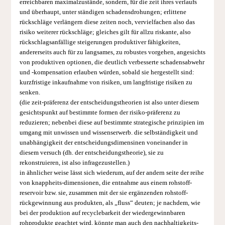
erreichbaren maximalzustände, sondern, für die zeit ihres verlaufs
und überhaupt, unter ständigen schadensdrohungen; erlittene
rückschläge verlängern diese zeiten noch, vervielfachen also das
risiko weiterer rückschläge; gleiches gilt für allzu riskante, also
rückschlagsanfällige steigerungen produktiver fähigkeiten,
andererseits auch für zu langsames, zu robustes vorgehen, angesichts
von produktiven optionen, die deutlich verbesserte schadensabwehr
und -kompensation erlauben würden, sobald sie hergestellt sind:
kurzfristige inkaufnahme von risiken, um langfristige risiken zu
senken.
(die zeit-präferenz der entscheidungstheorien ist also unter diesem
gesichtspunkt auf bestimmte formen der risiko-präferenz zu
reduzieren; nebenbei diese auf bestimmte strategische prinzipien im
umgang mit unwissen und wissenserwerb. die selbständigkeit und
unabhängigkeit der entscheidungsdimensinen voneinander in
diesem versuch (dh. der entscheidungstheorie), sie zu
rekonstruieren, ist also infragezustellen.)
in ähnlicher weise lässt sich wiederum, auf der andern seite der reihe
von knappheits-dimensionen, die entnahme aus einem rohstoff-
reservoir bzw. sie, zusammen mit der sie ergänzenden rohstoff-
rückgewinnung aus produkten, als „fluss“ deuten; je nachdem, wie
bei der produktion auf recyclebarkeit der wiedergewinnbaren
rohprodukte geachtet wird, könnte man auch den nachhaltigkeits-