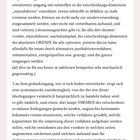
orientierten umgang mit rohstoffen in die entscheidungs-dimension
„reproduktion“ einordnen. (wenn rohstoffe in abfällen zu stark
verstreut werden, können sie nicht mehr zur wiederverwendung
eingesammelt werden, oder nicht mit vertretbarem aufwand, und
sind verloren.) dessenungeachtet gibt es, für alle drei themen:
vorräte, reproduktion, wachstumspfad, die entscheidungs-dimension
der absoluten GRENZE für alle optionen. jenseits davon kann
allenfalls für ersatz durch alternative produktionsverfahren,
rohmaterialien, energiequellen usw. gesorgt, und die grenze
umgangen werden.
(all dies ist für uns heute in zahllosen beispielen sehr anschaulich
gegenwärtig.)
3 an dem gedankengang, wie er sich bisher entwickelte, zeigt sich
eine systematische zweideutigkeit, von der der rest dieser
überlegungen vermutlich hauptsächlich zu handeln haben wird:
es gibt nämlich, zum einen, drei haupt-THEMEN des entscheidens:
es müssen festlegungen gemacht werden, angesichts bestimmter
bekannter vorrats-situationen, welche verfahren gewählt, welche
kapazitäten für die umsetzung dieser verfahren aufgebaut werden
sollen, welche entnahmen aus den vorräten in welchen zeiten
angemessen erscheinen (und welchen aufwand man für