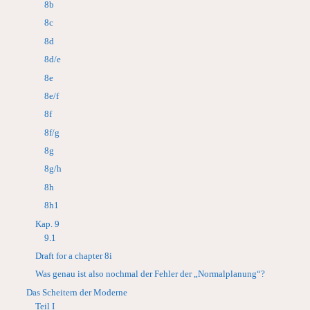
8b
8c
8d
8d/e
8e
8e/f
8f
8f/g
8g
8g/h
8h
8h1
Kap. 9
9.1
Draft for a chapter 8i
Was genau ist also nochmal der Fehler der „Normalplanung“?
Das Scheitern der Moderne
Teil I