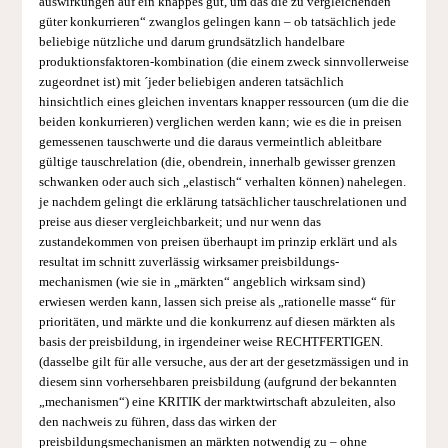
auswirkungen auf ein knappes gut, um das die zu vergleichenden
güter konkurrieren“ zwanglos gelingen kann – ob tatsächlich jede
beliebige nützliche und darum grundsätzlich handelbare
produktionsfaktoren-kombination (die einem zweck sinnvollerweise
zugeordnet ist) mit ´jeder beliebigen anderen tatsächlich
hinsichtlich eines gleichen inventars knapper ressourcen (um die die
beiden konkurrieren) verglichen werden kann; wie es die in preisen
gemessenen tauschwerte und die daraus vermeintlich ableitbare
gültige tauschrelation (die, obendrein, innerhalb gewisser grenzen
schwanken oder auch sich „elastisch“ verhalten können) nahelegen.
je nachdem gelingt die erklärung tatsächlicher tauschrelationen und
preise aus dieser vergleichbarkeit; und nur wenn das
zustandekommen von preisen überhaupt im prinzip erklärt und als
resultat im schnitt zuverlässig wirksamer preisbildungs-
mechanismen (wie sie in „märkten“ angeblich wirksam sind)
erwiesen werden kann, lassen sich preise als „rationelle masse“ für
prioritäten, und märkte und die konkurrenz auf diesen märkten als
basis der preisbildung, in irgendeiner weise RECHTFERTIGEN.
(dasselbe gilt für alle versuche, aus der art der gesetzmässigen und in
diesem sinn vorhersehbaren preisbildung (aufgrund der bekannten
„mechanismen“) eine KRITIK der marktwirtschaft abzuleiten, also
den nachweis zu führen, dass das wirken der
preisbildungsmechanismen an märkten notwendig zu – ohne