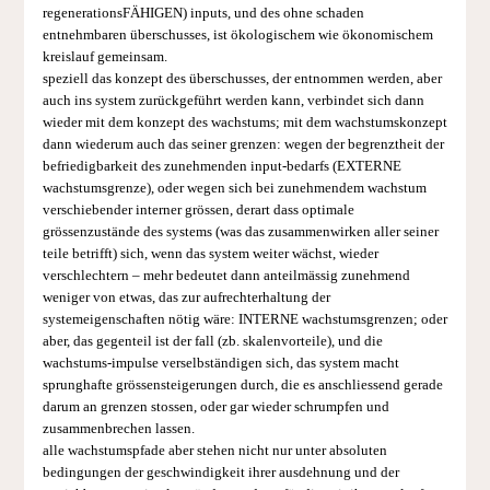
regenerationsFÄHIGEN) inputs, und des ohne schaden
entnehmbaren überschusses, ist ökologischem wie ökonomischem
kreislauf gemeinsam.
speziell das konzept des überschusses, der entnommen werden, aber
auch ins system zurückgeführt werden kann, verbindet sich dann
wieder mit dem konzept des wachstums; mit dem wachstumskonzept
dann wiederum auch das seiner grenzen: wegen der begrenztheit der
befriedigbarkeit des zunehmenden input-bedarfs (EXTERNE
wachstumsgrenze), oder wegen sich bei zunehmendem wachstum
verschiebender interner grössen, derart dass optimale
grössenzustände des systems (was das zusammenwirken aller seiner
teile betrifft) sich, wenn das system weiter wächst, wieder
verschlechtern – mehr bedeutet dann anteilmässig zunehmend
weniger von etwas, das zur aufrechterhaltung der
systemeigenschaften nötig wäre: INTERNE wachstumsgrenzen; oder
aber, das gegenteil ist der fall (zb. skalenvorteile), und die
wachstums-impulse verselbständigen sich, das system macht
sprunghafte grössensteigerungen durch, die es anschliessend gerade
darum an grenzen stossen, oder gar wieder schrumpfen und
zusammenbrechen lassen.
alle wachstumspfade aber stehen nicht nur unter absoluten
bedingungen der geschwindigkeit ihrer ausdehnung und der