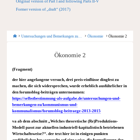
Original version of Part I and following Parts II-V
Former version of „draft“ (2017)
Startseite
Untersuchungen und Bemerkungen zu…
Ökonomie
Ökonomie 2
Ökonomie 2
(Fragment)
der hier angefangene versuch, drei preis-einflüsse dingfest zu
machen, die sich widersprechen, wurde erheblich ausführlicher in
den forumsblog-beiträgen unternommen:
https://selbstbestimmung-als-aufgabe.de/untersuchungen-und-
bemerkungen-zu/kommunismus-und-
kommunalismus/forumsblog-beitraege-2013-2015
va ab dem abschnitt „
Welches theoretische (Re)Produktions-
Modell passt zur aktuellen industriell-kapitalistisch betriebenen
Wirtschaftsweise?“. der text hier ist in einigen punkten
ausführlicher bzw versucht auf eine weise, die formulierung der