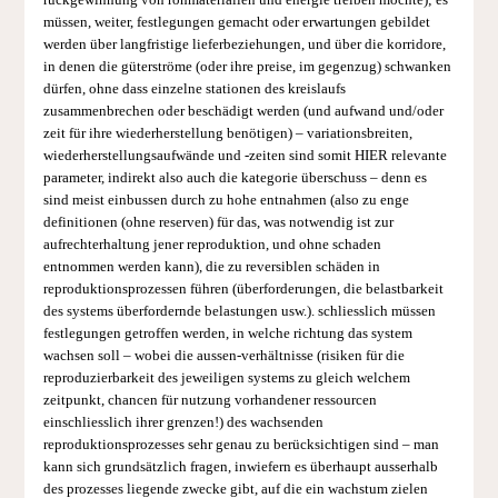
rückgewinnung von rohmaterialien und energie treiben möchte); es
müssen, weiter, festlegungen gemacht oder erwartungen gebildet
werden über langfristige lieferbeziehungen, und über die korridore,
in denen die güterströme (oder ihre preise, im gegenzug) schwanken
dürfen, ohne dass einzelne stationen des kreislaufs
zusammenbrechen oder beschädigt werden (und aufwand und/oder
zeit für ihre wiederherstellung benötigen) – variationsbreiten,
wiederherstellungsaufwände und -zeiten sind somit HIER relevante
parameter, indirekt also auch die kategorie überschuss – denn es
sind meist einbussen durch zu hohe entnahmen (also zu enge
definitionen (ohne reserven) für das, was notwendig ist zur
aufrechterhaltung jener reproduktion, und ohne schaden
entnommen werden kann), die zu reversiblen schäden in
reproduktionsprozessen führen (überforderungen, die belastbarkeit
des systems überfordernde belastungen usw.). schliesslich müssen
festlegungen getroffen werden, in welche richtung das system
wachsen soll – wobei die aussen-verhältnisse (risiken für die
reproduzierbarkeit des jeweiligen systems zu gleich welchem
zeitpunkt, chancen für nutzung vorhandener ressourcen
einschliesslich ihrer grenzen!) des wachsenden
reproduktionsprozesses sehr genau zu berücksichtigen sind – man
kann sich grundsätzlich fragen, inwiefern es überhaupt ausserhalb
des prozesses liegende zwecke gibt, auf die ein wachstum zielen