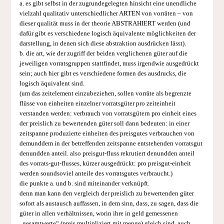
a. es gibt selbst in der zugrundegelegten hinsicht eine unendliche
vielzahl qualitativ unterschiedlicher ARTEN von vorräten – von
dieser qualität muss in der theorie ABSTRAHIERT werden (und
dafür gibt es verschiedene logisch äquivalente möglichkeiten der
darstellung, in denen sich diese abstraktion ausdrücken lässt).
b. die art, wie der zugriff der beiden verglichenen güter auf die
jeweiligen vorratsgruppen stattfindet, muss irgendwie ausgedrückt
sein; auch hier gibt es verschiedene formen des ausdrucks, die
logisch äquivalent sind.
(um das zeitelement einzubeziehen, sollen vorräte als begrenzte
flüsse von einheiten einzelner vorratsgüter pro zeiteinheit
verstanden werden: verbrauch von vorratsgütern pro einheit eines
der preislich zu bewertenden güter soll dann bedeuten: in einer
zeitspanne produzierte einheiten des preisgutes verbrauchen von
demunddem in der betreffenden zeitspanne entstehenden vorratsgut
denundden anteil. also preisgut-fluss rekrutiert denundden anteil
des vorrats-gut-flusses, kürzer ausgedrückt: pro preisgut-einheit
werden soundsoviel anteile des vorratsgutes verbraucht.)
die punkte a. und b. sind miteinander verknüpft.
denn man kann den vergleich der preislich zu bewertenden güter
sofort als austausch auffassen, in dem sinn, dass, zu sagen, dass die
güter in allen verhältnissen, worin ihre in geld gemessenen
„gesamtwerte“ (preis multipliziert mit menge) gleich sind, auch