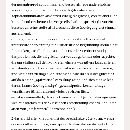
der gesamtreproduktion mehr und besser, als jede andere solche
verteilung es je tun könnte. für eine legitimation von
kapitalakkumulation als derzeit einzig mögliches, vorerst aber auch
hinreichend erscheinendes vergesellschaftungsprinzip (bevor ein
besseres an seine stelle tritt) erscheint diese überlegung erst einmal
ausreichend.
(ich sage: sie erscheint ausreichend; denn die selbstverständlich
unterstellte anerkennung für utilitaristische begründungsformen hat
ihre tücken, die allerdings an anderer stelle zu erörtern sind.)
das problem ist, die möglichen verwendungsformen oder -aspekte,
die um einfluss auf den konkreten einsatz von gütern konkurrieren,
vollständig zu erfassen; sie maximal abstrakt zu charakterisieren;
und sich dann zu fragen, ob, und wenn, wie im preis der güter sich
auf dauer eine „optimierte“ verteilung zeigt, und sich eine solche
darum immer über „günstige“ (gesamt)preise, kosten-ertrags-
verhältnisse für hinreichend viele, bewirken lässt.
(es ist unvermeidlich, dass die themen der folgenden überlegungen
sich mit solchen aus der klassichen entscheidungstheorie und ihren
arten von „präferenzen“ überschneiden.)
2 das urbild aller knappheit ist der beschränkte gütervorrat – etwa
ein rohstoffvorkommen; eine spezielle abart davon die staffelung
von primären und sekundären (durch recycling) prozessen der