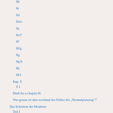
8b
8c
8d
8d/e
8e
8e/f
8f
8f/g
8g
8g/h
8h
8h1
Kap. 9
9.1
Draft for a chapter 8i
Was genau ist also nochmal der Fehler der „Normalplanung“?
Das Scheitern der Moderne
Teil I