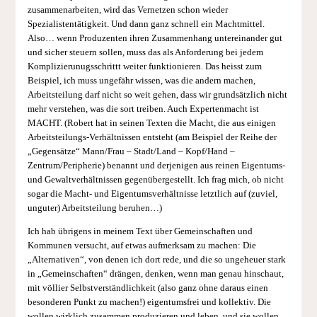
zusammenarbeiten, wird das Vernetzen schon wieder
Spezialistentätigkeit. Und dann ganz schnell ein Machtmittel.
Also… wenn Produzenten ihren Zusammenhang untereinander gut
und sicher steuern sollen, muss das als Anforderung bei jedem
Komplizierunugsschrittt weiter funktionieren. Das heisst zum
Beispiel, ich muss ungefähr wissen, was die andern machen,
Arbeitsteilung darf nicht so weit gehen, dass wir grundsätzlich nicht
mehr verstehen, was die sort treiben. Auch Expertenmacht ist
MACHT. (Robert hat in seinen Texten die Macht, die aus einigen
Arbeitsteilungs-Verhältnissen entsteht (am Beispiel der Reihe der
„Gegensätze“ Mann/Frau – Stadt/Land – Kopf/Hand –
Zentrum/Peripherie) benannt und derjenigen aus reinen Eigentums-
und Gewaltverhältnissen gegenübergestellt. Ich frag mich, ob nicht
sogar die Macht- und Eigentumsverhältnisse letztlich auf (zuviel,
unguter) Arbeitsteilung beruhen…)
Ich hab übrigens in meinem Text über Gemeinschaften und
Kommunen versucht, auf etwas aufmerksam zu machen: Die
„Alternativen“, von denen ich dort rede, und die so ungeheuer stark
in „Gemeinschaften“ drängen, denken, wenn man genau hinschaut,
mit völlier Selbstverständlichkeit (also ganz ohne daraus einen
besonderen Punkt zu machen!) eigentumsfrei und kollektiv. Die
wollen wirklich zusammen produzieren und leben, und sie wollen