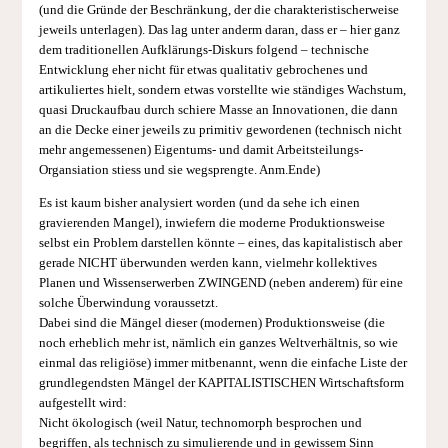
(und die Gründe der Beschränkung, der die charakteristischerweise
jeweils unterlagen). Das lag unter anderm daran, dass er – hier ganz
dem traditionellen Aufklärungs-Diskurs folgend – technische
Entwicklung eher nicht für etwas qualitativ gebrochenes und
artikuliertes hielt, sondern etwas vorstellte wie ständiges Wachstum,
quasi Druckaufbau durch schiere Masse an Innovationen, die dann
an die Decke einer jeweils zu primitiv gewordenen (technisch nicht
mehr angemessenen) Eigentums- und damit Arbeitsteilungs-
Organsiation stiess und sie wegsprengte. Anm.Ende)
Es ist kaum bisher analysiert worden (und da sehe ich einen
gravierenden Mangel), inwiefern die moderne Produktionsweise
selbst ein Problem darstellen könnte – eines, das kapitalistisch aber
gerade NICHT überwunden werden kann, vielmehr kollektives
Planen und Wissenserwerben ZWINGEND (neben anderem) für eine
solche Überwindung voraussetzt.
Dabei sind die Mängel dieser (modernen) Produktionsweise (die
noch erheblich mehr ist, nämlich ein ganzes Weltverhältnis, so wie
einmal das religiöse) immer mitbenannt, wenn die einfache Liste der
grundlegendsten Mängel der KAPITALISTISCHEN Wirtschaftsform
aufgestellt wird:
Nicht ökologisch (weil Natur, technomorph besprochen und
begriffen, als technisch zu simulierende und in gewissem Sinn