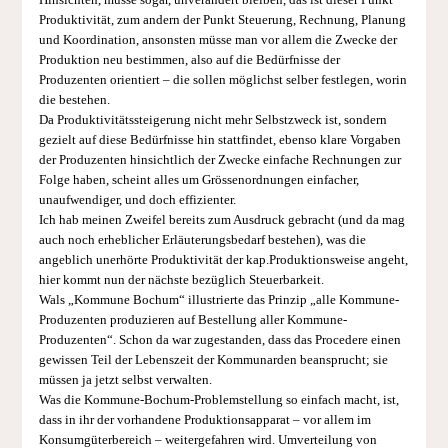
Hinsichten, müsse sogar, unverändert bleiben, das ist dieser Punkt
Produktivität, zum andern der Punkt Steuerung, Rechnung, Planung
und Koordination, ansonsten müsse man vor allem die Zwecke der
Produktion neu bestimmen, also auf die Bedürfnisse der
Produzenten orientiert – die sollen möglichst selber festlegen, worin
die bestehen.
Da Produktivitätssteigerung nicht mehr Selbstzweck ist, sondern
gezielt auf diese Bedürfnisse hin stattfindet, ebenso klare Vorgaben
der Produzenten hinsichtlich der Zwecke einfache Rechnungen zur
Folge haben, scheint alles um Grössenordnungen einfacher,
unaufwendiger, und doch effizienter.
Ich hab meinen Zweifel bereits zum Ausdruck gebracht (und da mag
auch noch erheblicher Erläuterungsbedarf bestehen), was die
angeblich unerhörte Produktivität der kap.Produktionsweise angeht,
hier kommt nun der nächste bezüglich Steuerbarkeit.
Wals „Kommune Bochum“ illustrierte das Prinzip „alle Kommune-
Produzenten produzieren auf Bestellung aller Kommune-
Produzenten“. Schon da war zugestanden, dass das Procedere einen
gewissen Teil der Lebenszeit der Kommunarden beansprucht; sie
müssen ja jetzt selbst verwalten.
Was die Kommune-Bochum-Problemstellung so einfach macht, ist,
dass in ihr der vorhandene Produktionsapparat – vor allem im
Konsumgüterbereich – weitergefahren wird. Umverteilung von