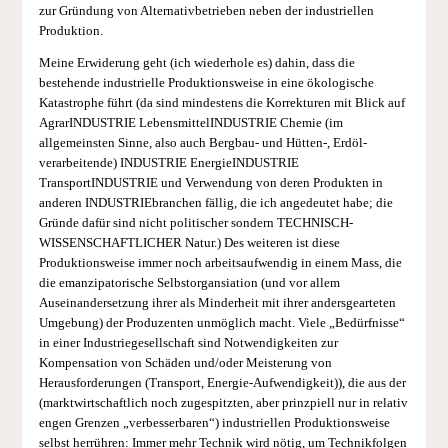
zur Gründung von Alternativbetrieben neben der industriellen
Produktion.
Meine Erwiderung geht (ich wiederhole es) dahin, dass die
bestehende industrielle Produktionsweise in eine ökologische
Katastrophe führt (da sind mindestens die Korrekturen mit Blick auf
AgrarINDUSTRIE LebensmittelINDUSTRIE Chemie (im
allgemeinsten Sinne, also auch Bergbau- und Hütten-, Erdöl-
verarbeitende) INDUSTRIE EnergieINDUSTRIE
TransportINDUSTRIE und Verwendung von deren Produkten in
anderen INDUSTRIEbranchen fällig, die ich angedeutet habe; die
Gründe dafür sind nicht politischer sondern TECHNISCH-
WISSENSCHAFTLICHER Natur.) Des weiteren ist diese
Produktionsweise immer noch arbeitsaufwendig in einem Mass, die
die emanzipatorische Selbstorgansiation (und vor allem
Auseinandersetzung ihrer als Minderheit mit ihrer andersgearteten
Umgebung) der Produzenten unmöglich macht. Viele „Bedürfnisse“
in einer Industriegesellschaft sind Notwendigkeiten zur
Kompensation von Schäden und/oder Meisterung von
Herausforderungen (Transport, Energie-Aufwendigkeit)), die aus der
(marktwirtschaftlich noch zugespitzten, aber prinzpiell nur in relativ
engen Grenzen „verbesserbaren“) industriellen Produktionsweise
selbst herrühren: Immer mehr Technik wird nötig, um Technikfolgen