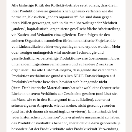
Alle bisherige Kritik der Kollektivbetriebe setzt voraus, dass die in
ihrer Produktionsweise grundsätzlich genauso verfahren wie die
normalen, bloss eben „anders organisiert“. Sie sind dann gegen
ihren Willen gezwungen, sich in die mit überwältigender Mehrheit
„anders“, kapitalistisch, organisierte gesellschaftliche Arbeitsteilung
via Kaufen und Verkaufen einzugliedern. Darin folgen sie den
anderen Organisationsmodellen für kommunistische Projekte, die
von Linksradikalen bisher vorgeschlagen und erprobt wurden: Mehr
oder weniger umfangreich wird moderne Technologie und
gesellschaftlich-arbeitsteilige Produktionsweise übernommen, bloss
unter andern Eigentumsverhältnissen und auf andere Zwecke zu
organisiert. Das alte Histomat-Dogma, dass gerade die veränderten
Produktionsverhältnisse grundsätzlich NEUE Entwicklungen auf
Produktivkraftseite bewirken, bewährt sich hier gerade nicht.
(Anm. Der historische Materialismus hat sehr wohl eine theoretische
Lücke in unserem Verhältnis zur Geschichte gesehen (und lässt sie,
im Mass, wie er in den Hintergrund tritt, aufklaffen), aber er ist
seinem eigenen Anspruch, wie ich meine, nicht gerecht geworden
(und hat sich darum als unzulänglich erwiesen). Er hat nämlich bei
jeder historischen „Formation“, die er glaubte ausgemacht zu haben,
das Produktionsverhältnis benannt, aber nicht die dazu gehörende je
besondere Art der Produktivkräfte oder Produktivkraft-Verwendung