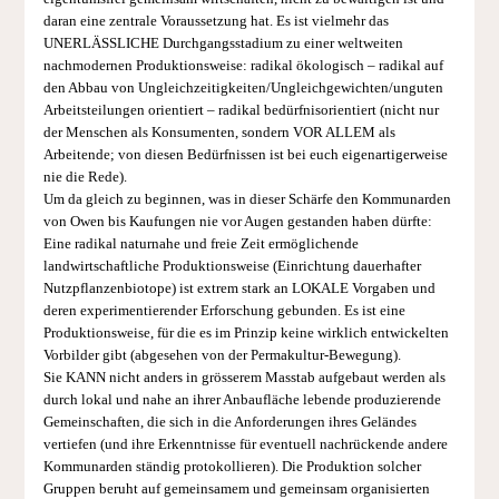
daran eine zentrale Voraussetzung hat. Es ist vielmehr das
UNERLÄSSLICHE Durchgangsstadium zu einer weltweiten
nachmodernen Produktionsweise: radikal ökologisch – radikal auf
den Abbau von Ungleichzeitigkeiten/Ungleichgewichten/unguten
Arbeitsteilungen orientiert – radikal bedürfnisorientiert (nicht nur
der Menschen als Konsumenten, sondern VOR ALLEM als
Arbeitende; von diesen Bedürfnissen ist bei euch eigenartigerweise
nie die Rede).
Um da gleich zu beginnen, was in dieser Schärfe den Kommunarden
von Owen bis Kaufungen nie vor Augen gestanden haben dürfte:
Eine radikal naturnahe und freie Zeit ermöglichende
landwirtschaftliche Produktionsweise (Einrichtung dauerhafter
Nutzpflanzenbiotope) ist extrem stark an LOKALE Vorgaben und
deren experimentierender Erforschung gebunden. Es ist eine
Produktionsweise, für die es im Prinzip keine wirklich entwickelten
Vorbilder gibt (abgesehen von der Permakultur-Bewegung).
Sie KANN nicht anders in grösserem Masstab aufgebaut werden als
durch lokal und nahe an ihrer Anbaufläche lebende produzierende
Gemeinschaften, die sich in die Anforderungen ihres Geländes
vertiefen (und ihre Erkenntnisse für eventuell nachrückende andere
Kommunarden ständig protokollieren). Die Produktion solcher
Gruppen beruht auf gemeinsamem und gemeinsam organisierten