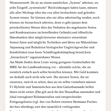
Wissenserwerb. Da sie an einem natürlichen „System“ arbeiten, wo
jeder Eingriff „systemische“ Rückwirkungen haben kann, müssen
alle alles Wichtige über das von allen beobachtete und gelenkte
System wissen. Sie können also nie allzu arbeitsteilig werden, noch
können sie hierarchisch arbeiten, denn es gibt (ausser dem
protokollierten Wissen über das Verhalten der angebauten Sorten
und Kombinationen im betreffenden Gelände) und öffentliche
Datenbanken über möglicherweise alternative einsetzbare
Sorten/Arten und mögliche Techniken und Ideen zur Mikroklima-
Anpassung und Reduktion biologischer Ungleichgewichte und
Instabilitäten (was heute Schädlingsbekämpfung heisst) kein
„hierarchisch“ organisierbares Wissen.
Am Markt finden diese Leute wenig geeignete Gerätschaften für
IHRE Art der Landbearbeitung vor – allenfalls solche, die sie
ziemlich einfach auch selbst herstellen können. Mit Geld kommen
sie deshalb auch nicht sehr weit. Die meisten Sorten, die sie
einsetzen, sind eh so selten, dass sie sie selbst vermehren müssen.
F1-Hybride und Samentütchen aus dem Gartenbaumarkt helfen
ihnen nicht weiter. (Das gilt auch für den Neuaufbau naturnaher und
lokal erzeugbarer Rohmaterialien und entsprechender
Fertigungslinien (vgl. den von Robert zitierten Herrmann Fischer;
der hier allerdings weit den tatsächlich vorliegenden