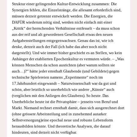
Struktur einer gelingenden Kultur-Entwicklung zusammen: Die
Synergien fehlen, die Einzelstränge, die allesamt erforderlich sind,
müssen derzeit getrennt entwickelt werden. Die Energien, die
DAFÜR wiederum nötig sind, werden nicht einfach mit einer
„Kritik“ der herrschenden Verhältnisse entfesselt – da muss schon
aus der reif und alt gewordenen Gesellschaft etwas den neuen
Aufgabenstellungen entgegenwachsen. Genau das ist, wie ich
denke, derzeit auch der Fall (ich habe das aber noch nicht
dargestellt). Und wie immer bisher geschieht es an Stellen, wo kein
Anhänger der etablierten Epochenkultur es vermuten würde. – „Was
können Menschen da schon ausrichten (aber warum sollten sie
auch…)?“ hätte jeder ernsthaft Glaubende (und Gebildete) gegen
technische Spielereien namens „Experimente“ noch im
17.Jahrhundert eingewandt – Naturwissenschaft war da gut und
schön, aber letztlich so unerheblich wie andere „Künste“ auch
(verglichen mit den Anliegen des Glaubens). So heute. Das
Unerhebliche heute ist die Privatsphäre – jenseits von Beruf und
Markt. Niemand rechnet ernsthaft damit, dass sich ausgerechnet dort
(ohne grössere Arbeitsteilung und in zunehemnd autarker
Selbstversorgung)eine epochal neue und robuste Lebensform
herausbilden könnte. Und theoretische Analysen, die darauf
hindeuten, sind derzeit nicht verfügbar.