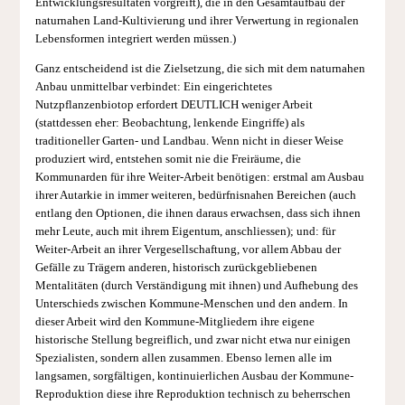
Entwicklungsresultaten vorgreift), die in den Gesamtaufbau der
naturnahen Land-Kultivierung und ihrer Verwertung in regionalen
Lebensformen integriert werden müssen.)
Ganz entscheidend ist die Zielsetzung, die sich mit dem naturnahen
Anbau unmittelbar verbindet: Ein eingerichtetes
Nutzpflanzenbiotop erfordert DEUTLICH weniger Arbeit
(stattdessen eher: Beobachtung, lenkende Eingriffe) als
traditioneller Garten- und Landbau. Wenn nicht in dieser Weise
produziert wird, entstehen somit nie die Freiräume, die
Kommunarden für ihre Weiter-Arbeit benötigen: erstmal am Ausbau
ihrer Autarkie in immer weiteren, bedürfnisnahen Bereichen (auch
entlang den Optionen, die ihnen daraus erwachsen, dass sich ihnen
mehr Leute, auch mit ihrem Eigentum, anschliessen); und: für
Weiter-Arbeit an ihrer Vergesellschaftung, vor allem Abbau der
Gefälle zu Trägern anderen, historisch zurückgebliebenen
Mentalitäten (durch Verständigung mit ihnen) und Aufhebung des
Unterschieds zwischen Kommune-Menschen und den andern. In
dieser Arbeit wird den Kommune-Mitgliedern ihre eigene
historische Stellung begreiflich, und zwar nicht etwa nur einigen
Spezialisten, sondern allen zusammen. Ebenso lernen alle im
langsamen, sorgfältigen, kontinuierlichen Ausbau der Kommune-
Reproduktion diese ihre Reproduktion technisch zu beherrschen