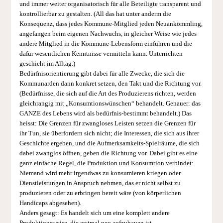
und immer weiter organisatorisch für alle Beteiligte transparent und
kontrollierbar zu gestalten. (All das hat unter anderm die
Konsequenz, dass jedes Kommune-Mitglied jeden Neuankömmling,
angefangen beim eigenen Nachwuchs, in gleicher Weise wie jedes
andere Mitglied in die Kommune-Lebensform einführen und die
dafür wesentlichen Kenntnisse vermitteln kann. Unterrichten
geschieht im Alltag.)
Bedürfnisorientierung gibt dabei für alle Zwecke, die sich die
Kommunarden dann konkret setzen, den Takt und die Richtung vor.
(Bedürfnisse, die sich auf die Art des Produzierens richten, werden
gleichrangig mit „Konsumtionswünschen“ behandelt. Genauer: das
GANZE des Lebens wird als bedürfnis-bestimmt behandelt.) Das
heisst: Die Grenzen für zwangloses Leisten setzen die Grenzen für
ihr Tun, sie überfordern sich nicht; die Interessen, die sich aus ihrer
Geschichte ergeben, und die Aufmerksamkeits-Spielräume, die sich
dabei zwanglos öffnen, geben die Richtung vor. Dabei gibt es eine
ganz einfache Regel, die Produktion und Konsumtion verbindet:
Niemand wird mehr irgendwas zu konsumieren kriegen oder
Dienstleistungen in Anspruch nehmen, das er nicht selbst zu
produzieren oder zu erbringen bereit wäre (von körperlichen
Handicaps abgesehen).
Anders gesagt: Es handelt sich um eine komplett andere