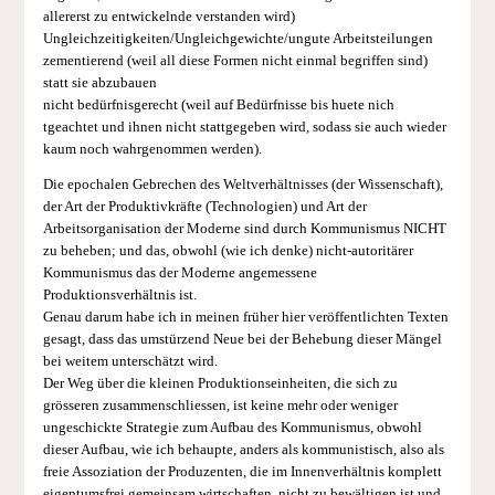
allererst zu entwickelnde verstanden wird)
Ungleichzeitigkeiten/Ungleichgewichte/ungute Arbeitsteilungen
zementierend (weil all diese Formen nicht einmal begriffen sind)
statt sie abzubauen
nicht bedürfnisgerecht (weil auf Bedürfnisse bis huete nich
tgeachtet und ihnen nicht stattgegeben wird, sodass sie auch wieder
kaum noch wahrgenommen werden).
Die epochalen Gebrechen des Weltverhältnisses (der Wissenschaft),
der Art der Produktivkräfte (Technologien) und Art der
Arbeitsorganisation der Moderne sind durch Kommunismus NICHT
zu beheben; und das, obwohl (wie ich denke) nicht-autoritärer
Kommunismus das der Moderne angemessene
Produktionsverhältnis ist.
Genau darum habe ich in meinen früher hier veröffentlichten Texten
gesagt, dass das umstürzend Neue bei der Behebung dieser Mängel
bei weitem unterschätzt wird.
Der Weg über die kleinen Produktionseinheiten, die sich zu
grösseren zusammenschliessen, ist keine mehr oder weniger
ungeschickte Strategie zum Aufbau des Kommunismus, obwohl
dieser Aufbau, wie ich behaupte, anders als kommunistisch, also als
freie Assoziation der Produzenten, die im Innenverhältnis komplett
eigentumsfrei gemeinsam wirtschaften, nicht zu bewältigen ist und