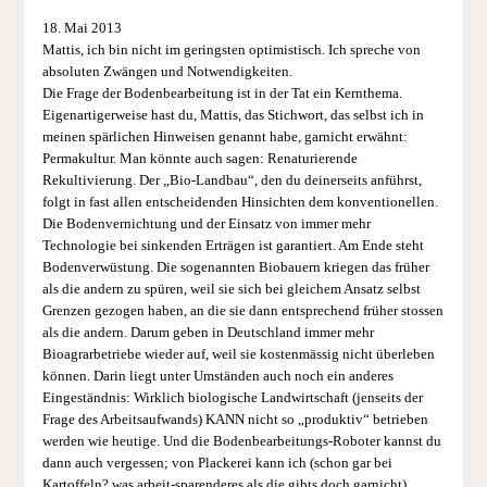
18. Mai 2013
Mattis, ich bin nicht im geringsten optimistisch. Ich spreche von
absoluten Zwängen und Notwendigkeiten.
Die Frage der Bodenbearbeitung ist in der Tat ein Kernthema.
Eigenartigerweise hast du, Mattis, das Stichwort, das selbst ich in
meinen spärlichen Hinweisen genannt habe, garnicht erwähnt:
Permakultur. Man könnte auch sagen: Renaturierende
Rekultivierung. Der „Bio-Landbau“, den du deinerseits anführst,
folgt in fast allen entscheidenden Hinsichten dem konventionellen.
Die Bodenvernichtung und der Einsatz von immer mehr
Technologie bei sinkenden Erträgen ist garantiert. Am Ende steht
Bodenverwüstung. Die sogenannten Biobauern kriegen das früher
als die andern zu spüren, weil sie sich bei gleichem Ansatz selbst
Grenzen gezogen haben, an die sie dann entsprechend früher stossen
als die andern. Darum geben in Deutschland immer mehr
Bioagrarbetriebe wieder auf, weil sie kostenmässig nicht überleben
können. Darin liegt unter Umständen auch noch ein anderes
Eingeständnis: Wirklich biologische Landwirtschaft (jenseits der
Frage des Arbeitsaufwands) KANN nicht so „produktiv“ betrieben
werden wie heutige. Und die Bodenbearbeitungs-Roboter kannst du
dann auch vergessen; von Plackerei kann ich (schon gar bei
Kartoffeln? was arbeit-sparenderes als die gibts doch garnicht)