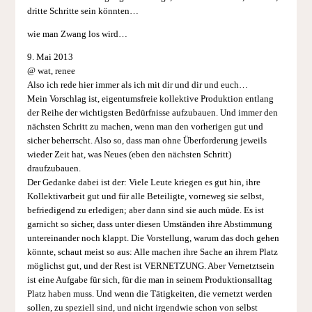
dritte Schritte sein könnten…
wie man Zwang los wird…
9. Mai 2013
@ wat, renee
Also ich rede hier immer als ich mit dir und dir und euch…
Mein Vorschlag ist, eigentumsfreie kollektive Produktion entlang
der Reihe der wichtigsten Bedürfnisse aufzubauen. Und immer den
nächsten Schritt zu machen, wenn man den vorherigen gut und
sicher beherrscht. Also so, dass man ohne Überforderung jeweils
wieder Zeit hat, was Neues (eben den nächsten Schritt)
draufzubauen.
Der Gedanke dabei ist der: Viele Leute kriegen es gut hin, ihre
Kollektivarbeit gut und für alle Beteiligte, vorneweg sie selbst,
befriedigend zu erledigen; aber dann sind sie auch müde. Es ist
garnicht so sicher, dass unter diesen Umständen ihre Abstimmung
untereinander noch klappt. Die Vorstellung, warum das doch gehen
könnte, schaut meist so aus: Alle machen ihre Sache an ihrem Platz
möglichst gut, und der Rest ist VERNETZUNG. Aber Vernetztsein
ist eine Aufgabe für sich, für die man in seinem Produktionsalltag
Platz haben muss. Und wenn die Tätigkeiten, die vernetzt werden
sollen, zu speziell sind, und nicht irgendwie schon von selbst