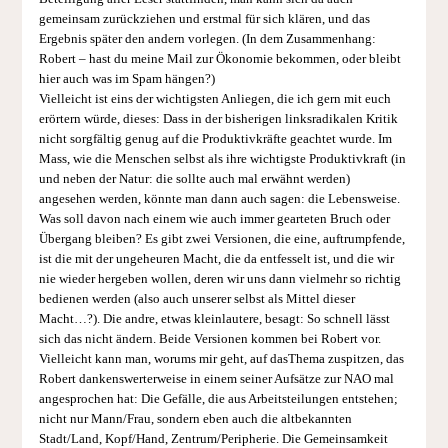
gemeinsam zurückziehen und erstmal für sich klären, und das
Ergebnis später den andern vorlegen. (In dem Zusammenhang:
Robert – hast du meine Mail zur Ökonomie bekommen, oder bleibt
hier auch was im Spam hängen?)
Vielleicht ist eins der wichtigsten Anliegen, die ich gern mit euch
erörtern würde, dieses: Dass in der bisherigen linksradikalen Kritik
nicht sorgfältig genug auf die Produktivkräfte geachtet wurde. Im
Mass, wie die Menschen selbst als ihre wichtigste Produktivkraft (in
und neben der Natur: die sollte auch mal erwähnt werden)
angesehen werden, könnte man dann auch sagen: die Lebensweise.
Was soll davon nach einem wie auch immer gearteten Bruch oder
Übergang bleiben? Es gibt zwei Versionen, die eine, auftrumpfende,
ist die mit der ungeheuren Macht, die da entfesselt ist, und die wir
nie wieder hergeben wollen, deren wir uns dann vielmehr so richtig
bedienen werden (also auch unserer selbst als Mittel dieser
Macht…?). Die andre, etwas kleinlautere, besagt: So schnell lässt
sich das nicht ändern. Beide Versionen kommen bei Robert vor.
Vielleicht kann man, worums mir geht, auf dasThema zuspitzen, das
Robert dankenswerterweise in einem seiner Aufsätze zur NAO mal
angesprochen hat: Die Gefälle, die aus Arbeitsteilungen entstehen;
nicht nur Mann/Frau, sondern eben auch die altbekannten
Stadt/Land, Kopf/Hand, Zentrum/Peripherie. Die Gemeinsamkeit