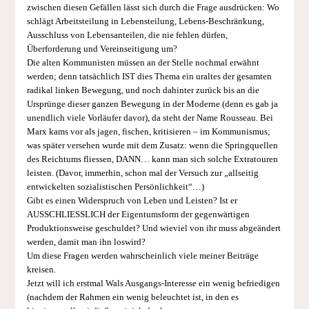
zwischen diesen Gefällen lässt sich durch die Frage ausdrücken: Wo
schlägt Arbeitsteilung in Lebensteilung, Lebens-Beschränkung,
Ausschluss von Lebensanteilen, die nie fehlen dürfen,
Überforderung und Vereinseitigung um?
Die alten Kommunisten müssen an der Stelle nochmal erwähnt
werden; denn tatsächlich IST dies Thema ein uraltes der gesamten
radikal linken Bewegung, und noch dahinter zurück bis an die
Ursprünge dieser ganzen Bewegung in der Moderne (denn es gab ja
unendlich viele Vorläufer davor), da steht der Name Rousseau. Bei
Marx kams vor als jagen, fischen, kritisieren – im Kommunismus;
was später versehen wurde mit dem Zusatz: wenn die Springquellen
des Reichtums fliessen, DANN… kann man sich solche Extratouren
leisten. (Davor, immerhin, schon mal der Versuch zur „allseitig
entwickelten sozialistischen Persönlichkeit“…)
Gibt es einen Widerspruch von Leben und Leisten? Ist er
AUSSCHLIESSLICH der Eigentumsform der gegenwärtigen
Produktionsweise geschuldet? Und wieviel von ihr muss abgeändert
werden, damit man ihn loswird?
Um diese Fragen werden wahrscheinlich viele meiner Beiträge
kreisen.
Jetzt will ich erstmal Wals Ausgangs-Interesse ein wenig befriedigen
(nachdem der Rahmen ein wenig beleuchtet ist, in den es