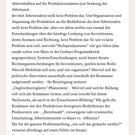
Arbeitskräften auf die Produktionsstätten (zur Senkung der
Arbeitszeit
der dort Arbeitenden) stellt kein Problem dar; Um-Organisation und
Anpassung der Produktion an die Bedürfnisse der dort Arbeitenden
stellt kein Problem dar; aber vor allem stellen erst einmal die
Entscheidungen über die künftige Lenkung von Investitionen,
deren Ausmass und Richtung, kein Problem dar. So wie es kein
Problem sein soll, wieviele“Nichtproduzenten“ wie gut leben (das
wurde schon von Marx in der Gothaer Programmkritik
angesprochen). System-Entscheidungen, noch hinter diesen
Richtungsentscheidungen für Investitionen, spielen keine Rolle:
Wieviel Mobilität soll sein, und wie organisiert? Wieviel soll für
politische Aktivitäten ausserhalb und innerhalb der Kommune
aufgewandt werden – für Beseitigung weiterer
„Ungleichzeitigkeits“-Phänomene…Wieviel und welche Bildung
will sich die Kommune leisten, und zwar sowohl bei ihrem
Nachwuchs, als auch in der Erwachsenen-Bildung? Wie geht die
Kommune mit den Produktions-bezogenen Bedürfnissen der
Produzenten um – „Berufswahl“, erzwungene oder erwünschte
Umschulung, Arbeitsintensität vs-dauer vs. -effizienz?
Die Art der ganzen Problemstellung „wie soll das gemacht werden?“
verweist allerdings auf einen Fehler im Ansatz: