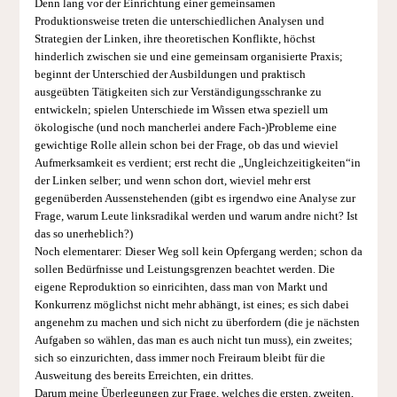
Denn lang vor der Einrichtung einer gemeinsamen
Produktionsweise treten die unterschiedlichen Analysen und
Strategien der Linken, ihre theoretischen Konflikte, höchst
hinderlich zwischen sie und eine gemeinsam organisierte Praxis;
beginnt der Unterschied der Ausbildungen und praktisch
ausgeübten Tätigkeiten sich zur Verständigungsschranke zu
entwickeln; spielen Unterschiede im Wissen etwa speziell um
ökologische (und noch mancherlei andere Fach-)Probleme eine
gewichtige Rolle allein schon bei der Frage, ob das und wieviel
Aufmerksamkeit es verdient; erst recht die „Ungleichzeitigkeiten“in
der Linken selber; und wenn schon dort, wieviel mehr erst
gegenüberden Aussenstehenden (gibt es irgendwo eine Analyse zur
Frage, warum Leute linksradikal werden und warum andre nicht? Ist
das so unerheblich?)
Noch elementarer: Dieser Weg soll kein Opfergang werden; schon da
sollen Bedürfnisse und Leistungsgrenzen beachtet werden. Die
eigene Reproduktion so einricihten, dass man von Markt und
Konkurrenz möglichst nicht mehr abhängt, ist eines; es sich dabei
angenehm zu machen und sich nicht zu überfordern (die je nächsten
Aufgaben so wählen, das man es auch nicht tun muss), ein zweites;
sich so einzurichten, dass immer noch Freiraum bleibt für die
Ausweitung des bereits Erreichten, ein drittes.
Darum meine Überlegungen zur Frage, welches die ersten, zweiten,