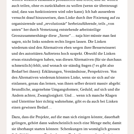
auch teilen, ohne es zurückhaben zu wollen (wenn sie überzeuugt
sind, dass was funktionieren wird oder kann). Ich hab ausserdem
versucht drauf hinzuweisen, dass Linke durch ihre Fixierung auf zu
organisierende und „revolutionär“ herbeizuführende, teils „von
unten“ her durch Vernetzung entstehende arbeitsteilige
Grosszusammenhänge diese „Szene“… naja hier müsste man fast
sagen, nicht links sondern rechts liegen lassen. Die Linken
wiederum sind den Alternativen eben wegen ihrer Besserwisserei
und des autoritären Auftretens hoch suspekt. Obwohl die Linken
etwas einzubringen haben, was diesen Alternativen (für sie durchaus
schmerzlich) fehlt, und wonach sie ständig fragen (! es gibt also
Bedarf bei ihnen): Erklärungen, Verständnisse, Perspektiven. Von
den Alternativen wiederum könnten Linke, wenn sie sich auf sie
einlassen, genau das lernen, was ihnen selber derzeit massiv abgeht:
freundliche, angenehme Umgangsformen; Geduld; auf sich und die
Andern achten; Zwanglosigkeit. Und… wenn ich manche Klagen
und Untertöne hier richtig wahrnehme, gibt es da auch bei Linken
einen gewissen Bedarf…
Dazu, dass die Projekte, auf die man sich einigen könnte, dauerhaft
gelingen, gehört dann wahrscheinlich noch eine Menge mehr, damit
sie überhaupt starten können: Schenkungen im womöglich grossen