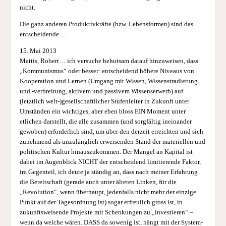
nicht.
Die ganz anderen Produktivkräfte (bzw. Lebensformen) sind das
entscheidende…
15. Mai 2013
Mattis, Robert… ich versuche behutsam darauf hinzuweisen, dass
„Kommunismus“ oder besser: entscheidend höhere Niveaus von
Kooperation und Lernen (Umgang mit Wissen, Wissenstradierung
und -verbreitung, aktivem und passivem Wissenserwerb) auf
(letztlich welt-)gesellschaftlicher Stufenleiter in Zukunft unter
Umständen ein wichtiges, aber eben bloss EIN Moment unter
etlichen darstellt, die alle zusammen (und sorgfältig ineinander
gewoben) erforderlich sind, um über den derzeit erreichten und sich
zunehmend als unzulänglich erweisenden Stand der materiellen und
politischen Kultur hinauszukommen. Der Mangel an Kapital ist
dabei im Augenblick NICHT der entscheidend limitierende Faktor,
im Gegenteil, ich deute ja ständig an, dass nach meiner Erfahrung
die Bereitschaft (gerade auch unter älteren Linken, für die
„Revolution“, wenn überhaupt, jedenfalls nicht mehr der einzige
Punkt auf der Tagesordnung ist) sogar erfreulich gross ist, in
zukunftsweisende Projekte mit Schenkungen zu „investieren“ –
wenn da welche wären. DASS da sowenig ist, hängt mit der System-