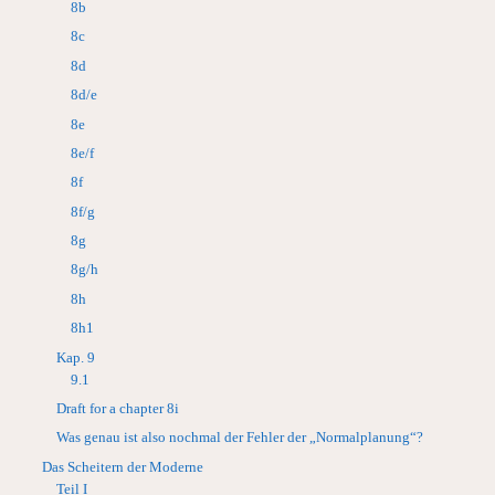
8b
8c
8d
8d/e
8e
8e/f
8f
8f/g
8g
8g/h
8h
8h1
Kap. 9
9.1
Draft for a chapter 8i
Was genau ist also nochmal der Fehler der „Normalplanung“?
Das Scheitern der Moderne
Teil I