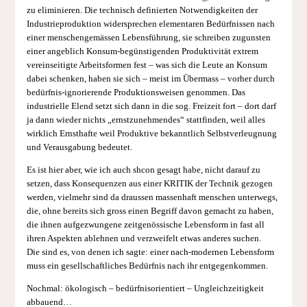
zu eliminieren. Die technisch definierten Notwendigkeiten der
Industrieproduktion widersprechen elementaren Bedürfnissen nach
einer menschengemässen Lebensführung, sie schreiben zugunsten
einer angeblich Konsum-begünstigenden Produktivität extrem
vereinseitigte Arbeitsformen fest – was sich die Leute an Konsum
dabei schenken, haben sie sich – meist im Übermass – vorher durch
bedürfnis-ignorierende Produktionsweisen genommen. Das
industrielle Elend setzt sich dann in die sog. Freizeit fort – dort darf
ja dann wieder nichts „ernstzunehmendes“ stattfinden, weil alles
wirklich Ernsthafte weil Produktive bekanntlich Selbstverleugnung
und Verausgabung bedeutet.
Es ist hier aber, wie ich auch shcon gesagt habe, nicht darauf zu
setzen, dass Konsequenzen aus einer KRITIK der Technik gezogen
werden, vielmehr sind da draussen massenhaft menschen unterwegs,
die, ohne bereits sich gross einen Begriff davon gemacht zu haben,
die ihnen aufgezwungene zeitgenössische Lebensform in fast all
ihren Aspekten ablehnen und verzweifelt etwas anderes suchen.
Die sind es, von denen ich sagte: einer nach-modernen Lebensform
muss ein gesellschaftliches Bedürfnis nach ihr entgegenkommen.
Nochmal: ökologisch – bedürfnisorientiert – Ungleichzeitigkeit
abbauend…