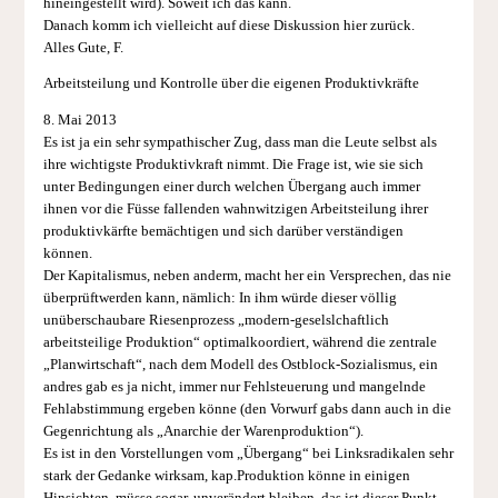
hineingestellt wird). Soweit ich das kann.
Danach komm ich vielleicht auf diese Diskussion hier zurück.
Alles Gute, F.
Arbeitsteilung und Kontrolle über die eigenen Produktivkräfte
8. Mai 2013
Es ist ja ein sehr sympathischer Zug, dass man die Leute selbst als
ihre wichtigste Produktivkraft nimmt. Die Frage ist, wie sie sich
unter Bedingungen einer durch welchen Übergang auch immer
ihnen vor die Füsse fallenden wahnwitzigen Arbeitsteilung ihrer
produktivkärfte bemächtigen und sich darüber verständigen
können.
Der Kapitalismus, neben anderm, macht her ein Versprechen, das nie
überprüftwerden kann, nämlich: In ihm würde dieser völlig
unüberschaubare Riesenprozess „modern-geselslchaftlich
arbeitsteilige Produktion“ optimalkoordiert, während die zentrale
„Planwirtschaft“, nach dem Modell des Ostblock-Sozialismus, ein
andres gab es ja nicht, immer nur Fehlsteuerung und mangelnde
Fehlabstimmung ergeben könne (den Vorwurf gabs dann auch in die
Gegenrichtung als „Anarchie der Warenproduktion“).
Es ist in den Vorstellungen vom „Übergang“ bei Linksradikalen sehr
stark der Gedanke wirksam, kap.Produktion könne in einigen