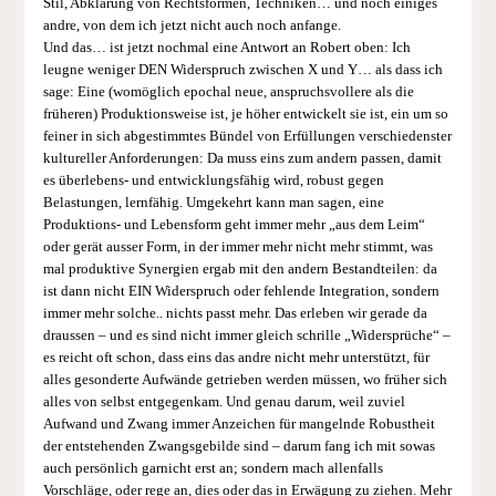
Stil, Abklärung von Rechtsformen, Techniken… und noch einiges
andre, von dem ich jetzt nicht auch noch anfange.
Und das… ist jetzt nochmal eine Antwort an Robert oben: Ich
leugne weniger DEN Widerspruch zwischen X und Y… als dass ich
sage: Eine (womöglich epochal neue, anspruchsvollere als die
früheren) Produktionsweise ist, je höher entwickelt sie ist, ein um so
feiner in sich abgestimmtes Bündel von Erfüllungen verschiedenster
kultureller Anforderungen: Da muss eins zum andern passen, damit
es überlebens- und entwicklungsfähig wird, robust gegen
Belastungen, lernfähig. Umgekehrt kann man sagen, eine
Produktions- und Lebensform geht immer mehr „aus dem Leim“
oder gerät ausser Form, in der immer mehr nicht mehr stimmt, was
mal produktive Synergien ergab mit den andern Bestandteilen: da
ist dann nicht EIN Widerspruch oder fehlende Integration, sondern
immer mehr solche.. nichts passt mehr. Das erleben wir gerade da
draussen – und es sind nicht immer gleich schrille „Widersprüche“ –
es reicht oft schon, dass eins das andre nicht mehr unterstützt, für
alles gesonderte Aufwände getrieben werden müssen, wo früher sich
alles von selbst entgegenkam. Und genau darum, weil zuviel
Aufwand und Zwang immer Anzeichen für mangelnde Robustheit
der entstehenden Zwangsgebilde sind – darum fang ich mit sowas
auch persönlich garnicht erst an; sondern mach allenfalls
Vorschläge, oder rege an, dies oder das in Erwägung zu ziehen. Mehr