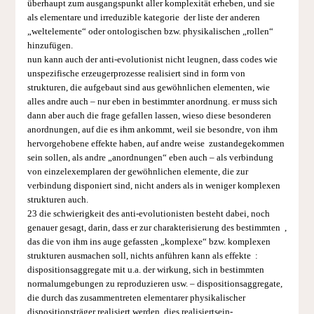
überhaupt zum ausgangspunkt aller komplexität erheben, und sie
als elementare und irreduzible kategorie der liste der anderen
„weltelemente“ oder ontologi­schen bzw. physikalischen „rollen“
hinzufügen.
nun kann auch der anti-evolutionist nicht leugnen, dass codes wie
unspezifische erzeugerprozesse realisiert sind in form von
strukturen, die aufgebaut sind aus gewöhnlichen elementen, wie
alles andre auch – nur eben in bestimmter anordnung. er muss sich
dann aber auch die frage gefallen lassen, wieso diese besonderen
anordnungen, auf die es ihm ankommt, weil sie besondre, von ihm
hervorgehobene effekte haben, auf andre weise zustandegekommen
sein sollen, als andre „anordnungen“ eben auch – als verbindung
von einzelexemplaren der gewöhnlichen elemente, die zur
verbindung disponiert sind, nicht anders als in weniger komplexen
strukturen auch.
23 die schwierigkeit des anti-evolutionisten besteht dabei, noch
genauer gesagt, darin, dass er zur charakterisierung des bestimmten ,
das die von ihm ins auge gefassten „komplexe“ bzw. komplexen
strukturen ausmachen soll, nichts anführen kann als effekte :
dispositionsaggregate mit u.a. der wirkung, sich in bestimmten
normalumgebungen zu reproduzieren usw. – dispositionsaggregate,
die durch das zusammentreten elementarer physikalischer
dispositionsträger realisiert werden. dies realisiert­sein-