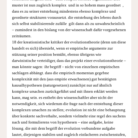
muster ist nun zugleich komplex und in so hohem mass geordnet ,
dass es zu seiner entstehung mindestens ebenso komplexe und
geordnete strukturen voraussetzt. die entstehung des lebens durch
sich selbst stabilisierende zufälle gilt dann als zu unwahrscheinlich
– zumindest in den bislang von der wissenschaft dafür vorgesehenen
zeiträumen.
18 der kreationistische kritiker der evolutionstheorie (denn um diese
handelt es sich) übersieht, wenn er empirische argumente zur
stützung seiner position bemüht, ebenso übrigens wie
darwinistische verteidiger, dass das projekt einer evolutionstheorie –
man könnte sagen: ihr begriff – nicht von einzelnen empirischen
sachlagen abhängt. dass die empirisch momentan gegebne
komplexität mit den (aus empirie erwachsenen) gut bestätigten
kausalhypothesen (naturgesetzen) zunächjst nur auf ähnlich
komplexe ursachen zurückgeführt und mit ihnen erklärt werden
kann, mag sein. es enthebt den wissenschaftler aber nicht der
notwendigkeit, sich wiederum die frage nach der entstehung dieser
komplexen ursachen zu stellen; evolution ist nicht eine behauptung
über konkrete sachverhalte, sondern vielmehr eine regel des suchens
nach und formulierens von hypo­thesen – eine aufgabe, keine
lösung. die mit dem begriff der evolution verbundene aufgabe
lautet, diejenigen stabilen und zugleich einfacheren zwischenstufen,