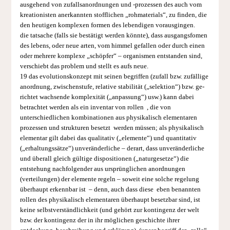
ausgehend von zufallsanordnungen und -prozessen des auch vom
kreationisten anerkannten stofflichen „rohmaterials“, zu finden, die
den heutigen komplexen formen des lebendigen vorausgingen.
die tatsache (falls sie bestätigt werden könnte), dass ausgangsfomen
des lebens, oder neue arten, vom himmel gefallen oder durch einen
oder mehrere komplexe „schöpfer“ – organismen entstanden sind,
verschiebt das problem und stellt es aufs neue.
19 das evolutionskonzept mit seinen begriffen (zufall bzw. zufällige
anordnung, zwischenstufe, relative stabilität („selektion“) bzw. ge­
richtet wachsende komplexität („anpassung“) usw.) kann dabei
betrachtet werden als ein inventar von rollen , die von
unterschiedlichen kombinationen aus physikalisch elementaren
prozessen und strukturen besetzt werden müssen; als physikalisch
elementar gilt dabei das qualitativ („elemente“) und quantitativ
(„erhaltungssätze“) un­veränderliche – derart, dass unveränderliche
und überall gleich gültige dispositionen („naturgesetze“) die
entstehung nachfolgender aus ursprünglichen anordnungen
(verteilungen) der elemente regeln – soweit eine solche regelung
überhaupt erkennbar ist – denn, auch dass diese eben benannten
rollen des physikalisch elementaren überhaupt besetzbar sind, ist
keine selbstverständlichkeit (und gehört zur kontingenz der welt
bzw. der kontingenz der in ihr möglichen geschichte ihrer