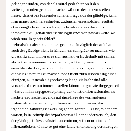
gelingen würden, von der als mittel gedachten welt den
weitestgehenden gebrauch machen würden, der sich vorstellen
liesse. dass etwas lohnendes scheitert, sagt sich der gläubige, kann
man immer noch herausfinden; zugunsten eines solchen resultats
etwas möglicherweise vielversprechendes zu unterlassen, scheint
ihm verrückt – genau dies ist die logik etwa von pascals wette. wo,
wiederum, liegt sein fehler?
mehr als den abstrakten mittel-gedanken bezüglich der welt hat
auch der gläubige nicht in händen, um sein glück zu machen, wie
grossartig auch immer er es sich ausmalt. er ist deshalb mit seinem
abstrakten räsonnement von der möglichkeit , heisst: nicht-
ausschliessbarkeit, maximal lohnender und erfolgreicher versuche,
die welt zum mittel zu machen, noch nicht zur aussonderung einer
einzigen, zu testenden hypothese gelangt. vielmehr sind alle
versuche, die er nur immer anstellen könnte, so gut wie ihr gegenteil
– das von ihm angegebene prinzip der konstruktion rationaler, als
nächste und nächstliegende auf grundlage des vorhandenen
materiuals zu testender hypothesen ist nämlich keines, das
irgendeine handlungsanweisung geben könnte – es ist, mit andern
worten, kein prinzip der hypothesenwahl. denn jeder versuch, den
der gläubige in bester absicht unternimmt, seinem maximalziel
näherzurücken, könnte so gut eine fatale unterlassung der richtigen