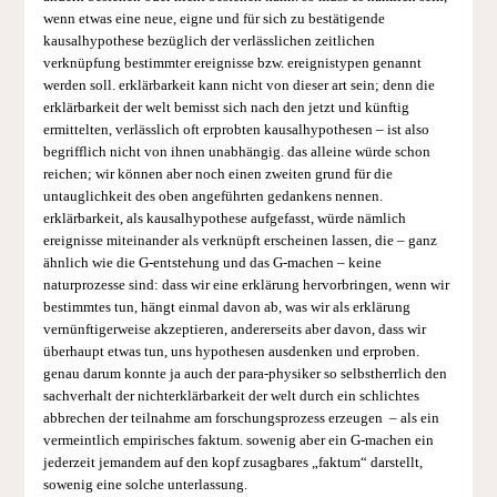
wenn etwas eine neue, eigne und für sich zu bestätigende
kausalhypothese bezüglich der verlässlichen zeitlichen
verknüpfung bestimmter ereignisse bzw. ereignistypen genannt
werden soll. erklärbarkeit kann nicht von dieser art sein; denn die
erklärbarkeit der welt bemisst sich nach den jetzt und künftig
ermittelten, verlässlich oft erprobten kausalhypothesen – ist also
begrifflich nicht von ihnen unabhängig. das alleine würde schon
reichen; wir können aber noch einen zweiten grund für die
untauglichkeit des oben angeführten gedankens nennen.
erklärbarkeit, als kausalhypothese aufgefasst, würde nämlich
ereignisse miteinander als verknüpft erscheinen lassen, die – ganz
ähnlich wie die G-entstehung und das G-machen – keine
naturprozesse sind: dass wir eine erklärung hervorbringen, wenn wir
bestimmtes tun, hängt einmal davon ab, was wir als erklärung
vernünftigerweise akzeptieren, andererseits aber davon, dass wir
überhaupt etwas tun, uns hypothesen ausdenken und erproben.
genau darum konnte ja auch der para-physiker so selbstherrlich den
sachverhalt der nicht­erklärbarkeit der welt durch ein schlichtes
abbrechen der teilnahme am forschungsprozess erzeugen – als ein
vermeintlich empirisches faktum. sowenig aber ein G-machen ein
jederzeit jemandem auf den kopf zusagbares „faktum“ darstellt,
sowenig eine solche unterlassung.