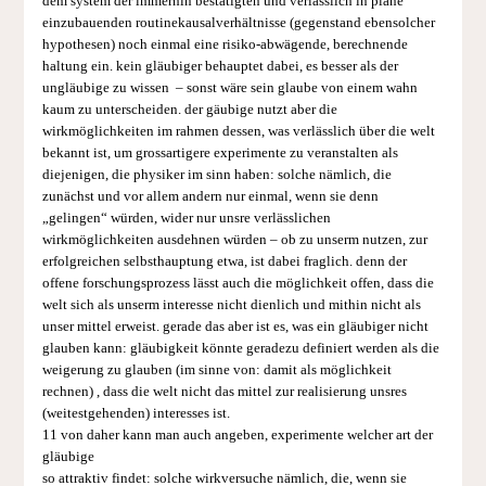
dem system der immerhin bestätigten und verlässlich in pläne
einzubauenden routine­kausalverhältnisse (gegenstand ebensolcher
hypothesen) noch einmal eine risiko-abwägende, berechnende
haltung ein. kein gläubiger behauptet dabei, es besser als der
ungläubige zu wissen – sonst wäre sein glaube von einem wahn
kaum zu unterscheiden. der gäubige nutzt aber die
wirkmöglichkeiten im rahmen dessen, was verlässlich über die welt
bekannt ist, um grossartigere experimente zu veranstalten als
diejenigen, die physiker im sinn haben: solche nämlich, die
zunächst und vor allem andern nur einmal, wenn sie denn
„gelingen“ würden, wider nur unsre verlässlichen
wirkmöglichkeiten ausdehnen würden – ob zu unserm nutzen, zur
erfolgreichen selbsthauptung etwa, ist dabei fraglich. denn der
offene forschungsprozess lässt auch die möglichkeit offen, dass die
welt sich als unserm interesse nicht dienlich und mithin nicht als
unser mittel erweist. gerade das aber ist es, was ein gläubiger nicht
glauben kann: gläubigkeit könnte geradezu definiert werden als die
weigerung zu glauben (im sinne von: damit als möglichkeit
rechnen) , dass die welt nicht das mittel zur realisierung unsres
(weitestgehenden) interesses ist.
11 von daher kann man auch angeben, experimente welcher art der
gläubige
so attraktiv findet: solche wirkversuche nämlich, die, wenn sie