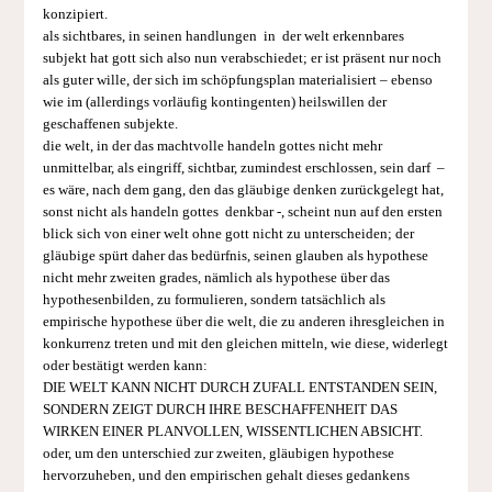
konzipiert.
als sichtbares, in seinen handlungen in der welt erkennbares
subjekt hat gott sich also nun verabschiedet; er ist präsent nur noch
als guter wille, der sich im schöpfungsplan materialisiert – ebenso
wie im (allerdings vorläufig kontingenten) heilswillen der
geschaffenen subjekte.
die welt, in der das machtvolle handeln gottes nicht mehr
unmittelbar, als eingriff, sichtbar, zumindest erschlossen, sein darf –
es wäre, nach dem gang, den das gläubige denken zurückgelegt hat,
sonst nicht als handeln gottes denkbar -, scheint nun auf den ersten
blick sich von einer welt ohne gott nicht zu unterscheiden; der
gläubige spürt daher das bedürfnis, seinen glauben als hypothese
nicht mehr zweiten grades, näm­lich als hypothese über das
hypothesenbilden, zu formulieren, sondern tatsächlich als
empirische hypothese über die welt, die zu anderen ihresgleichen in
konkurrenz treten und mit den gleichen mitteln, wie diese, widerlegt
oder bestätigt werden kann:
DIE WELT KANN NICHT DURCH ZUFALL ENTSTANDEN SEIN,
SONDERN ZEIGT DURCH IHRE BESCHAFFENHEIT DAS
WIRKEN EINER PLANVOLLEN, WISSENTLICHEN ABSICHT.
oder, um den unterschied zur zweiten, gläubigen hypothese
hervorzuheben, und den empirischen gehalt dieses gedankens