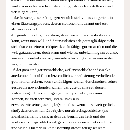
– das schlechte diesseits, unter dem spätestens die andern leiden,
wird zur moralischen herausforderung , der sich zu stellen er nicht
verweigern kann;
– das bessere jenseits hingegen wandelt sich vom standgericht in
einen läuterungsprozess, dessen stationen unbekannt und erst
abzuwarten sind.
die gnade besteht gerade darin, dass man sein heil herbeiführen
kann, wenn man will, und der moralisierende gottesgläubige sieht
sich also von seinem schöpfer dazu befähigt, gut zu werden und die
welt gutzumachen; doch wann und wie, ist unbekannt, ganz ebenso,
wie es auch unbekannt ist, wieviele schwierigkeiten einem in den
weg treten werden.
16 der ganz und gar menschliche, weil menschliche endzwecke
anerkennende und ihnen letztendlich zur realisierung verhelfende
gott hat nun keinen, vom vernünftigen wollen des einzelnen seiner
geschöpfe abweichenden willen; das gute überhaupt, dessen
realisierung alle vernünftigen, alle subjekte also, zustimmen
können, ist auch sein ziel, und muss es sein.
er weiss, wie seine geschöpfe (zumindest, wenn sie so weit gediehen
sind), dass es das heil für subjekte nur als heilsgeschichte (als
moralischer lernprozess, in dem der begriff des heils und des
verdienstes ausgebildet wird) geben kann; denn so hat er subjekte
und welt als materielle vor­aussetzung dieser heilsgeschichte