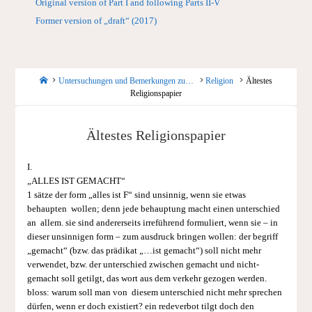
Original version of Part I and following Parts II-V
Former version of „draft“ (2017)
Startseite
Untersuchungen und Bemerkungen zu…
Religion
Ältestes
Religionspapier
Ältestes Religionspapier
I.
„ALLES IST GEMACHT“
1 sätze der form „alles ist F“ sind unsinnig, wenn sie etwas
behaupten wollen; denn jede behauptung macht einen unterschied
an allem. sie sind andererseits irreführend formuliert, wenn sie – in
dieser unsinnigen form – zum ausdruck bringen wollen: der begriff
„gemacht“ (bzw. das prädikat „…ist gemacht“) soll nicht mehr
verwendet, bzw. der unterschied zwischen gemacht und nicht-
gemacht soll getilgt, das wort aus dem verkehr gezogen werden.
bloss: warum soll man von diesem unterschied nicht mehr sprechen
dürfen, wenn er doch existiert? ein redeverbot tilgt doch den