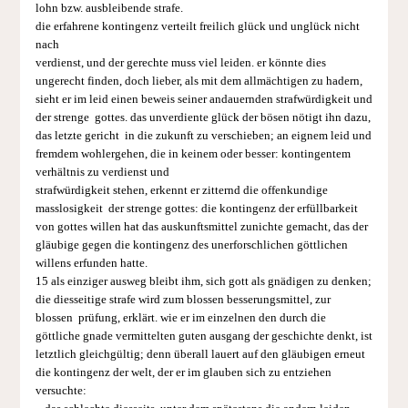
lohn bzw. ausbleibende strafe.
die erfahrene kontingenz verteilt freilich glück und unglück nicht
nach
verdienst, und der gerechte muss viel leiden. er könnte dies
ungerecht finden, doch lieber, als mit dem allmächtigen zu hadern,
sieht er im leid einen beweis seiner andauernden strafwürdigkeit und
der strenge gottes. das unverdiente glück der bösen nötigt ihn dazu,
das letzte gericht in die zukunft zu verschieben; an eignem leid und
fremdem wohlergehen, die in keinem oder besser: kontingentem
verhältnis zu verdienst und
strafwürdigkeit stehen, erkennt er zitternd die offenkundige
masslosigkeit der strenge gottes: die kontingenz der erfüllbarkeit
von gottes willen hat das auskunftsmittel zunichte gemacht, das der
gläubige gegen die kontingenz des unerforschlichen göttlichen
willens erfunden hatte.
15 als einziger ausweg bleibt ihm, sich gott als gnädigen zu denken;
die diesseitige strafe wird zum blossen besserungsmittel, zur
blossen prü­fung, erklärt. wie er im einzelnen den durch die
göttliche gnade ver­mittelten guten ausgang der geschichte denkt, ist
letztlich gleichgültig; denn überall lauert auf den gläubigen erneut
die kontingenz der welt, der er im glauben sich zu entziehen
versuchte: