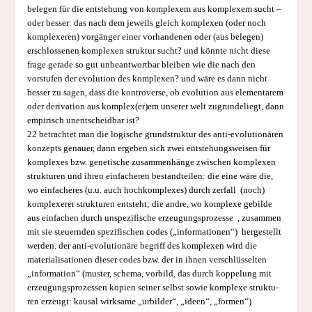
belegen für die entstehung von komplexem aus komplexem sucht –
oder besser: das nach dem jeweils gleich komplexen (oder noch
komplexeren) vorgänger einer vorhandenen oder (aus belegen)
erschlossenen komplexen struktur sucht? und könnte nicht diese
frage gerade so gut unbeantwortbar bleiben wie die nach den
vorstufen der evolution des komplexen? und wäre es dann nicht
besser zu sagen, dass die kontroverse, ob evolution aus elementarem
oder derivation aus komplex(er)em unserer welt zugrundeliegt, dann
empirisch unentscheidbar ist?
22 betrachtet man die logische grundstruktur des anti-evolutionären
konzepts genauer, dann ergeben sich zwei entstehungsweisen für
komplexes bzw. genetische zusammenhänge zwischen komplexen
strukturen und ihren einfacheren bestandteilen: die eine wäre die,
wo einfacheres (u.u. auch hochkomplexes) durch zerfall (noch)
komplexerer strukturen entsteht; die andre, wo komplexe gebilde
aus einfachen durch unspezifische erzeugungs­prozesse , zusammen
mit sie steuernden spezifischen codes („informationen“) hergestellt
werden. der anti-evolutionäre begriff des komplexen wird die
materialisationen dieser codes bzw. der in ihnen verschlüsselten
„information“ (muster, schema, vorbild, das durch koppe­lung mit
erzeugungsprozessen kopien seiner selbst sowie komplexe struktu­
ren erzeugt: kausal wirksame „urbilder“, „ideen“, „formen“)