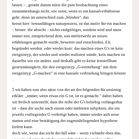
lassen – , gerade darum nützt die pure beobachtung eines
zusammenhangs nicht, wie sonst, wenn es um kausalverhältnisse
geht. denn im unterschied zum „blinden“, das
heisst hier: lernunfähigen naturprozess, ist das motiv für ein machen
– besser: die absicht – nichts endgültiges, sondern wird und muss
immer neu, entsprechend dem, was mittlerweile an neuen
erfahrungen gemacht wurde, bewertet und entschieden, d.h.
begründet werden. oder wieder kurz: das machen eines G’s ist kein
ereignistyp, der wieder und wieder realisiert würde; kein machen ist
dasselbe wie ein andres. und deshalb gibt es keine feststellbare
gesetzmässigkeit, die den ereignistyp „G-entstehung“ mit dem
ereignistyp „G-machen“ in eine kausale verbindung bringen könnte
.
5 wir haben nun also sätze von der art des folgenden für unsinnig
erklärt: „immer, wenn etwas ein G ist, ist es gemacht.“ dabei haben
wir freilich unterstellt, dass die reihe der G’s beliebig verlängerbar
ist – dass die suche nach einem oder mehreren subjekten, die ein
jeweils vorliegendes G verfertigt haben, immer wieder aufs neue
starten und eine bestätigung der zugrundeliegenden hypothese
liefern kann.
doch wie, wenn das nicht der fall wäre – wenn vielmehr eben das,