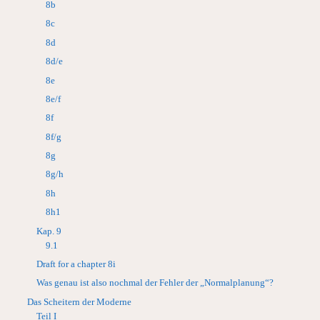
8b
8c
8d
8d/e
8e
8e/f
8f
8f/g
8g
8g/h
8h
8h1
Kap. 9
9.1
Draft for a chapter 8i
Was genau ist also nochmal der Fehler der „Normalplanung“?
Das Scheitern der Moderne
Teil I