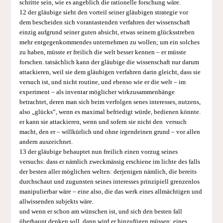
schritte sein, wie es angeblich die rationelle forschung wäre.
12 der gläubige sieht den vorteil seiner gläubigen strategie vor
dem bescheiden sich vorantastenden verfahren der wissenschaft
einzig aufgrund seiner guten absicht, etwas seinem glücksstreben
mehr entgegenkommendes unternehmen zu wollen; um ein solches
zu haben, müsste er freilich die welt besser kennen – er müsste
forschen. tatsächlich kann der gläubige die wissenschaft nur darum
attackieren, weil sie dem gläubigen verfahren darin gleicht, dass sie
versuch ist, und nicht routine, und ebenso wie er die welt – im
experiment – als inventar möglicher wirkzusammenhänge
betrachtet, deren man sich beim verfolgen senes interesses, nutzens,
also „glücks“, wenn es maximal befriedigt würde, bedienen könnte.
er kann sie attackieren, wenn und sofern sie nicht den versuch
macht, den er – willkürlich und ohne irgendeinen grund – vor allen
andern auszeichnet.
13 der gläubige behauptet nun freilich einen vorzug seines
versuchs: dass er nämlich zweckmässig erschiene im lichte des falls
der besten aller möglichen welten: derjenigen nämlich, die bereits
durchschaut und zugunsten seines interesses prinzipiell grenzenlos
manipulierbar wäre – eine also, die das werk eines allmächtigen und
allwissenden subjekts wäre.
und wenn er schon am wünschen ist, und sich den besten fall
überhaupt denken soll, dann wird er hinzufügen müssen: eines