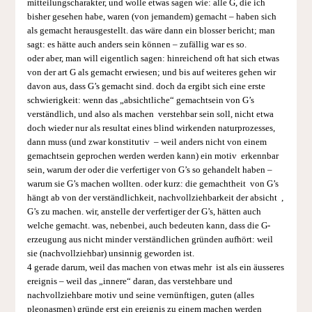
mitteilungscharakter, und wolle etwas sagen wie: alle G, die ich
bisher gesehen habe, waren (von jemandem) gemacht – haben sich
als gemacht herausgestellt. das wäre dann ein blosser bericht; man
sagt: es hätte auch anders sein können – zufällig war es so.
oder aber, man will eigentlich sagen: hinreichend oft hat sich etwas
von der art G als gemacht erwiesen; und bis auf weiteres gehen wir
davon aus, dass G’s gemacht sind. doch da ergibt sich eine erste
schwierigkeit: wenn das „absichtliche“ gemachtsein von G’s
verständlich, und also als machen verstehbar sein soll, nicht etwa
doch wieder nur als resultat eines blind wirkenden naturprozesses,
dann muss (und zwar konstitutiv – weil anders nicht von einem
gemachtsein geprochen werden werden kann) ein motiv erkennbar
sein, warum der oder die verfertiger von G’s so gehandelt haben –
warum sie G’s machen wollten. oder kurz: die gemachtheit von G’s
hängt ab von der verständlichkeit, nachvollziehbarkeit der absicht ,
G’s zu machen. wir, anstelle der verfertiger der G’s, hätten auch
welche ge­macht. was, nebenbei, auch bedeuten kann, dass die G-
erzeugung aus nicht minder verständlichen gründen aufhört: weil
sie (nachvollziehbar) un­sinnig geworden ist.
4 gerade darum, weil das machen von etwas mehr ist als ein äusseres
ereignis – weil das „innere“ daran, das verstehbare und
nachvollziehbare motiv und seine vernünftigen, guten (alles
pleonasmen) gründe erst ein ereignis zu einem machen werden