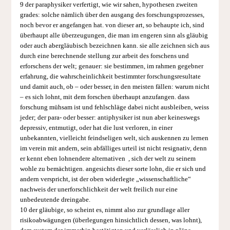
9 der paraphysiker verfertigt, wie wir sahen, hypothesen zweiten
grades: solche nämlich über den ausgang des forschungsprozesses,
noch bevor er angefangen hat. von dieser art, so behaupte ich, sind
überhaupt alle überzeugungen, die man im engeren sinn als gläubig
oder auch abergläubisch bezeichnen kann. sie alle zeichnen sich aus
durch eine berechnende stellung zur arbeit des forschens und
erforschens der welt; genauer: sie bestimmen, im rahmen gegebner
erfahrung, die wahrscheinlichkeit bestimmter forschungsresultate
und damit auch, ob – oder besser, in den meisten fällen: warum nicht
– es sich lohnt, mit dem forschen überhaupt anzufangen. dass
forschung mühsam ist und fehlschläge dabei nicht ausbleiben, weiss
jeder; der para- oder besser: antiphysiker ist nun aber keineswegs
depressiv, entmutigt, oder hat die lust verloren, in einer
unbekannten, vielleicht feindseligen welt, sich auskennen zu lernen
im verein mit andern, sein abfälliges urteil ist nicht resignativ, denn
er kennt eben lohnendere alternativen , sich der welt zu seinem
wohle zu bemächtigen. angesichts dieser sorte lohn, die er sich und
andern verspricht, ist der oben widerlegte „wissenschaftliche“
nachweis der unerforschlichkeit der welt freilich nur eine
unbedeutende dreingabe.
10 der gläubige, so scheint es, nimmt also zur grundlage aller
risikoabwägungen (überlegungen hinsichtlich dessen, was lohnt),