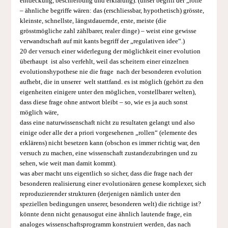
entdeckung, beschreibung und erklärung). (unser begriff der „rolle“
– ähnliche be­griffe wären: das (erschliessbar, hypothetisch) grösste,
kleinste, schnellste, längstdauernde, erste, meiste (die
grösstmögliche zahl zähl­barer, realer dinge) – weist eine gewisse
verwandtschaft auf mit kants begriff der „regulativen idee“.)
20 der versuch einer widerlegung der möglichkeit einer evolution
über­haupt ist also verfehlt, weil das scheitern einer einzelnen
evolutionshypothese nie die frage nach der besonderen evolution
aufhebt, die in unserer welt stattfand. es ist möglich (gehört zu den
eigenheiten einigere unter den möglichen, vorstellbarer welten),
dass diese frage ohne antwort bleibt – so, wie es ja auch sonst
möglich wäre,
dass eine naturwissenschaft nicht zu resultaten gelangt und also
einige oder alle der a priori vorgesehenen „rollen“ (elemente des
erklärens) nicht besetzen kann (obschon es immer richtig war, den
versuch zu machen, eine wissenschaft zustandezubringen und zu
sehen, wie weit man damit kommt).
was aber macht uns eigentlich so sicher, dass die frage nach der
besonderen realisierung einer evolutionären genese komplexer, sich
repro­duzierender strukturen (derjenigen nämlich unter den
speziellen be­dingungen unserer, besonderen welt) die richtige ist?
könnte denn nicht genausogut eine ähnlich lautende frage, ein
analoges wissenschaftspro­gramm konstruiert werden, das nach