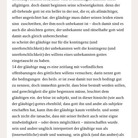
allgütigen. doch damit beginnen seine schwierigkeiten. denn der
all-liebende gott ist ein helfer in der not, die er, als allmächtiger,
selber angerichtet hat. der gläubige muss daher seinen leiden einen
sinn zuschreiben, der ihm noch unbekannt ist – doch damit sind es
auch die absichten gottes; der unbekannte und rätselhafte gott wird
damit auch gleich unberechenbar.
so scheint der gläubige nur für die kontingenz (und
unerforschlichkeit) der unbekannten welt die kontingenz (und
unerforschlichkeit) des willens eines unbekannten gottes
eingetauscht zu haben.
14 der gläubige mag es eine zeitlang mit vorfindlichen
offenbarungen des göttlichen willens versuchen; darin nennt gott
die bedingungen des heils. er ist zwar damit nur noch bedingt gut
zu nennen; doch immerhin gerecht. dass böse bestraft werden sollen,
und gerechtigkeit die güte begrenzen müsse, leuchtet dem
gläubigen ein. der böse ist subjekt, und in dieser hinsicht (wie auch
der gläubige) gottes ebenbild; dass gott ihn und andre als subjekte
erschaffen hat, kann ihm der gläubige kaum verübeln. und somit
auch nicht die tatsache, dass mit seiner freiheit auch seine eigne
strafwürdigkeit – oder deren möglichkeit – miterschaffen wurde.
sein und andrer unglück interpretiert der gläubige nun als
(innerweltliche) strafe und warnung; sein glück (und das andrer) als