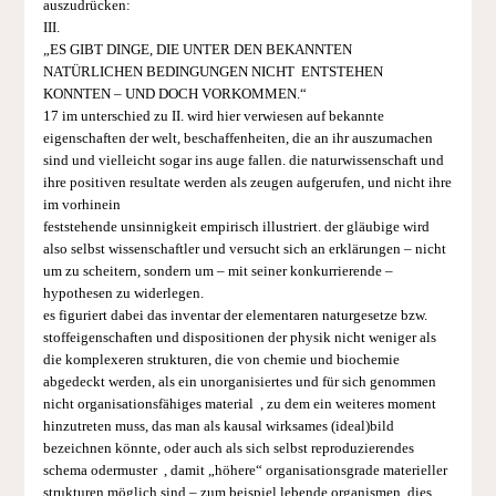
auszudrücken:
III.
„ES GIBT DINGE, DIE UNTER DEN BEKANNTEN
NATÜRLICHEN BEDINGUNGEN NICHT ENTSTEHEN
KONNTEN – UND DOCH VORKOMMEN.“
17 im unterschied zu II. wird hier verwiesen auf bekannte
eigenschaften der welt, beschaffenheiten, die an ihr auszumachen
sind und vielleicht sogar ins auge fallen. die naturwissenschaft und
ihre positiven resultate werden als zeugen aufgerufen, und nicht ihre
im vorhinein
feststehende unsinnigkeit empirisch illustriert. der gläubige wird
also selbst wissenschaftler und versucht sich an erklärungen – nicht
um zu scheitern, sondern um – mit seiner konkurrierende –
hypothesen zu widerle­gen.
es figuriert dabei das inventar der elementaren naturgesetze bzw.
stoff­eigenschaften und dispositionen der physik nicht weniger als
die komplexeren strukturen, die von chemie und biochemie
abgedeckt werden, als ein unorganisiertes und für sich genommen
nicht organisationsfähiges material , zu dem ein weiteres moment
hinzutreten muss, das man als kausal wirksames (ideal)bild
bezeichnen könnte, oder auch als sich selbst reproduzierendes
schema odermuster , damit „höhere“ organisationsgrade materieller
strukturen möglich sind – zum beispiel lebende organismen. dies