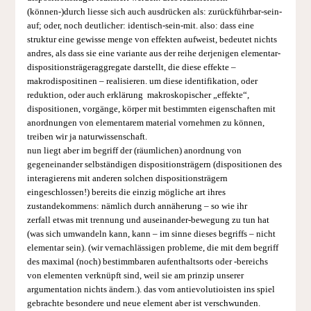
(können-)durch liesse sich auch ausdrücken als: zurückführbar-sein­
auf; oder, noch deutlicher: identisch-sein-mit. also: dass eine
struktur eine gewisse menge von effekten aufweist, bedeutet nichts
andres, als dass sie eine variante aus der reihe derjenigen elementar-
dispositionsträger­aggregate darstellt, die diese effekte –
makrodispositinen – realisieren. um diese identifikation, oder
reduktion, oder auch erklärung makroskopischer „effekte“,
dispositionen, vorgänge, körper mit bestimmten eigenschaften mit
anordnungen von elementarem material vornehmen zu können,
treiben wir ja naturwissenschaft.
nun liegt aber im begriff der (räumlichen) anordnung von
gegeneinander selbständigen dispositionsträgern (dispositionen des
interagierens mit anderen solchen dispositionsträgern
eingeschlossen!) bereits die einzig mögliche art ihres
zustandekommens: nämlich durch annäherung – so wie ihr
zerfall etwas mit trennung und auseinander-bewegung zu tun hat
(was sich umwandeln kann, kann – im sinne dieses begriffs – nicht
elementar sein). (wir vernachlässigen probleme, die mit dem begriff
des maximal (noch) bestimmbaren aufenthaltsorts oder -bereichs
von elementen verknüpft sind, weil sie am prinzip unserer
argumentation nichts ändern.). das vom anti­evolutioisten ins spiel
gebrachte besondere und neue element aber ist verschwunden.