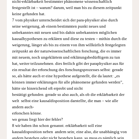
nicht-erklärbarkeit bestimmter phänomene wissenschaftlich
festgestellt ist – warum? darum, weil man bis zu diesem zeitpunkt
keine gefunden hat.
7 vom physiker unterscheidet sich der para-physiker also durch
seine weigerung, ab einem bestimmten punkt neues und
unbekanntes mit neuen und bis dahin unbekannten möglichen
kausalhypothesen zu erklären und diese zu testen – mithin durch die
weigerung, länger als bis zu einem von ihm willkürlich festgelegten
zeitpunkt an der naturwissenschaftlichen forschung, die es immer
mit neuem, noch ungeklärtem und erklärungsbedürftigem zu tun
hat, weiter teilzunehmen. dies freilich gibt der paraphysiker aus für
ein resultat der erforschung des forschungsprozesses selbst: gerade
so, als hätte auch er eine hypothese aufgestellt, die da lautet: „es
können immer erklärungen für alle phäno­mene gefunden werden“,
hätte sie hinreichend oft erprobt und nicht
bestätigt gefunden. gerade so also auch, als ob die erklärbarkeit der
welt selbst eine kausaldisposition darstellte, die man – wie alle
andern auch-
erforschen könne.
wo genau liegt hier der fehler?
8 wir haben ihn schon genannt. erklärbarkeit soll eine
kausaldisposition neben andern sein; eine also, die unabhängig von
andern bestehen oder nicht bestehen kann. so muss es nämlich sein,