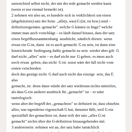
unterschied selbst nicht, der mit der rede gemacht werden kann
(wenn er nur einmal bemerkt ist).
2 nehmen wir also an, es handele sich in wirklichkeit um einen
(abgekürzten) satz der form: „alle(s, was) G (ist, ist bzw.) sind –
definitionsgemäss -gemacht“. welche G kämen in frage? welche
immer man auch vorschlägt – es läuft darauf hinaus, dass der satz
einen begriffszu­sammenhang ausdrückt; nämlich diesen: wenn
etwas ein G ist, dann ist es auch gemacht. G zu sein, ist dann eine
hinreichende bedingung dafür, gemacht zu sein. wieder aber gilt: G
darf nicht „alles“ sein – es darf nicht nur G geben; es muss auch
noch etwas geben, das nicht G ist. sonst wäre der fall nicht vom
ersten verschieden.
doch das genügt nicht. G darf auch nicht das einzige sein, das F,
also
gemacht, ist: denn dann würde der satz wiederum nichts mitteilen,
als dass G ein anderer ausdruck für „gemacht“ ist – er wäre
tautologisch.
wenn aber der begriff des „gemachten“ so definiert ist, dass ohnehin
alles, was irgendeine eigenschaft G hat, darunter fällt, weil G ein
spezialfall des gemachten ist, dann teilt der satz „alles G ist
gemacht“ nichts über die G-definition hinausgehendes mit.
3 andererseits: nehmen wir an, der satz habe tatsächlich