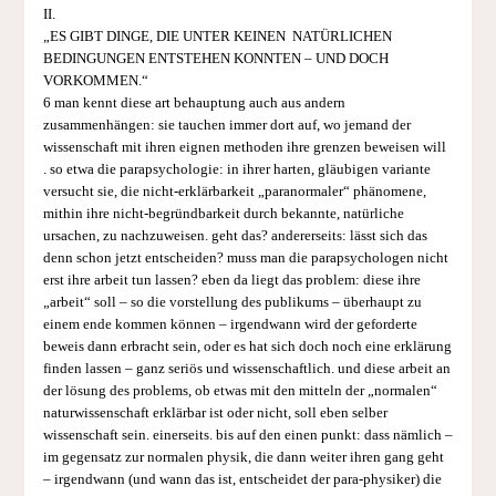
II.
„ES GIBT DINGE, DIE UNTER KEINEN NATÜRLICHEN
BEDINGUNGEN ENTSTEHEN KONNTEN – UND DOCH
VORKOMMEN.“
6 man kennt diese art behauptung auch aus andern
zusammenhängen: sie tauchen immer dort auf, wo jemand der
wissenschaft mit ihren eignen methoden ihre grenzen beweisen will
. so etwa die parapsychologie: in ihrer harten, gläubigen variante
versucht sie, die nicht-erklärbarkeit „paranormaler“ phänomene,
mithin ihre nicht-begründbarkeit durch be­kannte, natürliche
ursachen, zu nachzuweisen. geht das? andererseits: lässt sich das
denn schon jetzt entscheiden? muss man die parapsychologen nicht
erst ihre arbeit tun lassen? eben da liegt das problem: diese ihre
„arbeit“ soll – so die vorstellung des publikums – überhaupt zu
einem ende kommen können – irgendwann wird der geforderte
beweis dann erbracht sein, oder es hat sich doch noch eine erklärung
finden lassen – ganz seriös und wissenschaftlich. und diese arbeit an
der lösung des problems, ob etwas mit den mitteln der „normalen“
naturwissenschaft erklärbar ist oder nicht, soll eben selber
wissenschaft sein. einerseits. bis auf den einen punkt: dass nämlich –
im gegensatz zur normalen physik, die dann weiter ihren gang geht
– irgendwann (und wann das ist, entscheidet der para-physiker) die