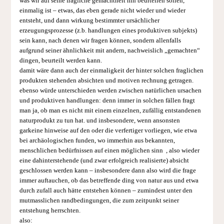
was wir auf seine fragliche gemachtheit hin beurteilen sollen,
einmalig ist – etwas, das eben gerade nicht wieder und wieder
entsteht, und dann wirkung bestimmter ursächlicher
erzeugungsprozesse (z.b. handlungen eines produktiven subjekts)
sein kann, nach denen wir fragen können, sondern allenfalls
aufgrund seiner ähnlichkeit mit andern, nachweislich „gemachten“
dingen, beurteilt werden kann.
damit wäre dann auch der einmaligkeit der hinter solchen fraglichen
produkten stehenden absichten und motiven rechnung getragen.
ebenso würde unterschieden werden zwischen natürlichen ursachen
und produktiven handlungen: denn immer in solchen fällen fragt
man ja, ob man es nicht mit einem einzelnen, zufällig entstandenen
naturprodukt zu tun hat. und insbesondere, wenn ansonsten
garkeine hinweise auf den oder die verfertiger vorliegen, wie etwa
bei archäologischen funden, wo immerhin aus bekannten,
menschlichen bedürfnissen auf einen möglichen sinn , also wieder
eine dahinterstehende (und zwar erfolgreich realisierte) absicht
geschlossen werden kann – insbesondere dann also wird die frage
immer auftauchen, ob das betreffende ding von natur aus und etwa
durch zufall auch hätte entstehen können – zumindest unter den
mutmasslichen randbedingungen, die zum zeitpunkt seiner
entstehung herrschten.
also: