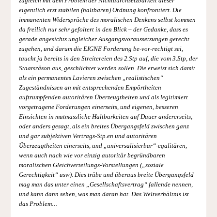
zugleich mit dem Problem der Nichtdurchsetzbarkeit dieser
eigentlich erst stabilen (haltbaren) Ordnung konfrontiert. Die
immanenten Widersprüche des moralischen Denkens selbst kommen
da freilich nur sehr gefoltert in den Blick – der Gedanke, dass es
gerade angesichts ungleicher Ausgangsvoraussetzungen gerecht
zugehen, und darum die EIGNE Forderung be-vor-rechtigt sei,
taucht ja bereits in den Streitereien des 2.Stp auf, die vom 3.Stp, der
Staatsräson aus, geschlichtet werden sollen. Die erweist sich damit
als ein permanentes Lavieren zwischen „realistischen“
Zugeständnissen an mit entsprechenden Empörtheiten
auftrumpfenden autoritären Überzeugtheiten und als legitimiert
vorgetragene Forderungen einerseits, und eigenen, besseren
Einsichten in mutmassliche Haltbarkeiten auf Dauer andererseits;
oder anders gesagt, als ein breites Übergangsfeld zwischen ganz
und gar subjektiven Vertrags-Stp.en und autoritären
Überzeugtheiten einerseits, und „universalisierbar“-egalitären,
wenn auch nach wie vor einzig autoritär begründbaren
moralischen Gleichverteilungs-Vorstellungen („soziale
Gerechtigkeit“ usw). Dies trübe und überaus breite Übergangsfeld
mag man das unter einen „Gesellschaftsvertrag“ fallende nennen,
und kann dann sehen, was man daran hat. Das Weltverhältnis ist
das Problem…