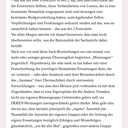
– das war der erste Fortschritt in den 2.Stp, und dass eben diese auf
die Erweiterten Selbste, diese Verfasstheiten von Leuten, die in eine
bestimmte Normalität eingespannt sind, und deswegen eine
bestimmte Budgetverteilung haben, zurückgehenden Selbst-
Verpflichtungen und Forderungen reduziert werden auf das, was sie
tatsächlich halten können – das war der 2.Fortschritt.
Vor allen Dingen möchte ich darauf hinweisen, dass man nicht
überbewerten sollte, was die Rationalität der Sachurteile dabei
betrifft.
Nach wie vor sind diese Sach-Beurteilungen nur erst einmal von
mehr oder weniger grosser Überzeugtheit begleitete „Meinungen“
(eigentlich: Hypothesen), die sehr stark zu tun haben mit einer
Fortschreibung der jeweiligen Normalitäts-Erwartungen derer, die
sie vertreten – oder aber Ausdruck sind ihrer Beeindrucktheit durch
das „Ausmass“ ihrer Überraschtheit durch unerwartete
Entwicklungen – nur, dass dies Meinen jetzt verbunden ist mit dem
Zugeständnis, dass es eine Eigensphäre für die Andern, Fremden,
nicht zur eigenen Binnengruppe Gehörenden geben soll, wo
DEREN Meinungen uneingeschränkt gelten dürfen. Man geht also
davon aus, dass niemals prinzipiell die „eigene“ Autorität (im
Normalfall die Autorität der eigenen Gruppe) oder die Geltung der
eignen Erwartungen bezüglich Erfolgen und Misserfolgen
grundsätzlich, „ein für alle Mal“, gegenüber einer andern Gruppe