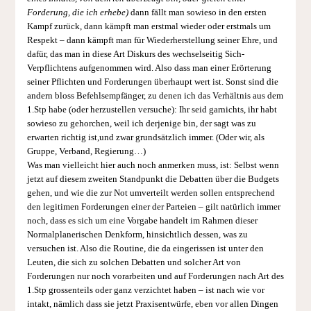
Forderung, die ich erhebe)
dann fällt man sowieso in den ersten
Kampf zurück, dann kämpft man erstmal wieder oder erstmals um
Respekt – dann kämpft man für Wiederherstellung seiner Ehre, und
dafür, das man in diese Art Diskurs des wechselseitig Sich-
Verpflichtens aufgenommen wird. Also dass man einer Erörterung
seiner Pflichten und Forderungen überhaupt wert ist. Sonst sind die
andern bloss Befehlsempfänger, zu denen ich das Verhältnis aus dem
1.Stp habe (oder herzustellen versuche): Ihr seid garnichts, ihr habt
sowieso zu gehorchen, weil ich derjenige bin, der sagt was zu
erwarten richtig ist,und zwar grundsätzlich immer. (Oder wir, als
Gruppe, Verband, Regierung…)
Was man vielleicht hier auch noch anmerken muss, ist: Selbst wenn
jetzt auf diesem zweiten Standpunkt die Debatten über die Budgets
gehen, und wie die zur Not umverteilt werden sollen entsprechend
den legitimen Forderungen einer der Parteien – gilt natürlich immer
noch, dass es sich um eine Vorgabe handelt im Rahmen dieser
Normalplanerischen Denkform, hinsichtlich dessen, was zu
versuchen ist. Also die Routine, die da eingerissen ist unter den
Leuten, die sich zu solchen Debatten und solcher Art von
Forderungen nur noch vorarbeiten und auf Forderungen nach Art des
1.Stp grossenteils oder ganz verzichtet haben – ist nach wie vor
intakt, nämlich dass sie jetzt Praxisentwürfe, eben vor allen Dingen