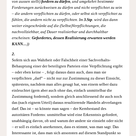
von aussen stellt)
fordern zu dürfen
, und umgekehrt bestimmte
Forderungen zurückweisen zu dürfen und nicht verpflichtet zu sein
– die andern verpflichten zu dürfen, oder selbst sich verpflichtet zu
fühlen, die andern nicht zu verpflichten. Im
3.Stp
. wird das dann
weiter eingeschränkt auf die (Selbst)Verpflichtungen, die
nachvollziehbar, auf Dauer realisierbar und durchhaltbar
erscheinen:
Gefordertes, dessen Realisierung erwarten werden
KANN…
))
2.
Sofern sich aus Wahrheit oder Falschheit einer Sachverhalts-
Behauptung einer der beteiligten Parteien eine Verpflichtung ergibt
– oder eben keine – , folgt daraus dann auch, dass man sie
verpflichten „darf“ – nicht nur zur Zustimmung zu dieser Einsicht,
spätestens, nachdem man alles gesagt hat, was einem selber dazu
einleuchtet (gern aber auch ohne das, einfach unmittelbar die
Zustimmung fordernd), sondern gleich anschliessend ihr auch noch
das (nach eignem Urteil) daraus resultierende Handeln abverlangen
darf. Das ist – so könnte man sagen – der Kernbestand des
autoritären Forderns: unmittelbar wird eine Erkenntnis gefordert,
unabhängig davon, ob und warum der andere sie einsieht oder nicht
– er soll es einfach anerkennen, dass es stimmt, was man sagt. Das
Interessante ist, dass man sich ansonsten auf diesem Standpunkt so