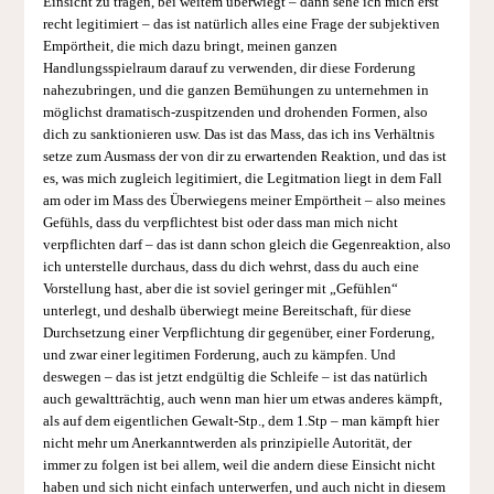
Einsicht zu tragen, bei weitem überwiegt – dann sehe ich mich erst
recht legitimiert – das ist natürlich alles eine Frage der subjektiven
Empörtheit, die mich dazu bringt, meinen ganzen
Handlungsspielraum darauf zu verwenden, dir diese Forderung
nahezubringen, und die ganzen Bemühungen zu unternehmen in
möglichst dramatisch-zuspitzenden und drohenden Formen, also
dich zu sanktionieren usw. Das ist das Mass, das ich ins Verhältnis
setze zum Ausmass der von dir zu erwartenden Reaktion, und das ist
es, was mich zugleich legitimiert, die Legitmation liegt in dem Fall
am oder im Mass des Überwiegens meiner Empörtheit – also meines
Gefühls, dass du verpflichtest bist oder dass man mich nicht
verpflichten darf – das ist dann schon gleich die Gegenreaktion, also
ich unterstelle durchaus, dass du dich wehrst, dass du auch eine
Vorstellung hast, aber die ist soviel geringer mit „Gefühlen“
unterlegt, und deshalb überwiegt meine Bereitschaft, für diese
Durchsetzung einer Verpflichtung dir gegenüber, einer Forderung,
und zwar einer legitimen Forderung, auch zu kämpfen. Und
deswegen – das ist jetzt endgültig die Schleife – ist das natürlich
auch gewaltträchtig, auch wenn man hier um etwas anderes kämpft,
als auf dem eigentlichen Gewalt-Stp., dem 1.Stp – man kämpft hier
nicht mehr um Anerkanntwerden als prinzipielle Autorität, der
immer zu folgen ist bei allem, weil die andern diese Einsicht nicht
haben und sich nicht einfach unterwerfen, und auch nicht in diesem