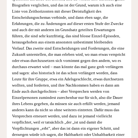
Biografien verglichen, und das ist der Grund, warum ich auch eine
Liste von Zeithorizonten mit dieser Dreistufigkeit des
Entscheidungsschemas verbinde, und dann eben sage, die
Erfahrungen, die zu Änderungen auf dieser ersten Stufe der Zwecke
und auch der mit anderen im Grundsatz geteilten Erwartungen
führen, die sind sehr kurzfristig, das sind blosse Einzel-Episoden,
herausgehoben aus einem ansonsten unbestimmt bleibenden
Verlauf. Das zweite sind Entscheidungen und Forderungen, die eine
Zukunft unterstellen, die man erleben wird, wo man etwas verspricht
oder etwas durchzusetzen sich vornimmt gegen den andern, wo es
durchaus erwartet wird – man könnte das mal ganz grob verlängern
und sagen: also historisch ist das schon verlängert worden, dass
Leute für ihre Gruppe, etwa ein Adelsgeschlecht, etwas durchsetzen
wollten, und forderten, und ihre Nachkommen haben es dann am
Ende auch durchgefochten – aber Versprechen werden von
Einzelpersonen zumindest zurechenbar nur für sich, also die Dauer
ihres Lebens gegeben, da müssen sie auch erfüllt werden, jemand
anderes kann da nicht so ohne weiteres eintreten. Dafür muss das
Versprechen erneuert werden, und dazu ist jemand vielleicht
verpflichtet, weil er tatsächlich „der „ist und damit die
Verpflichtungen „erbt“, aber das ist dann ein eigener Schritt, und
deswegen würde ich sagen, die Haltbarkeit oder Unhaltbarkeit einer