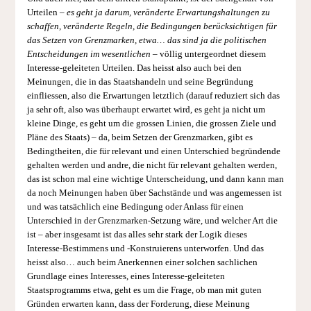
Urteilen –
es geht ja darum, veränderte Erwartungshaltungen zu
schaffen, veränderte Regeln, die Bedingungen berücksichtigen für
das Setzen von Grenzmarken, etwa… das sind ja die politischen
Entscheidungen im wesentlichen
– völlig untergeordnet diesem
Interesse-geleiteten Urteilen. Das heisst also auch bei den
Meinungen, die in das Staatshandeln und seine Begründung
einfliessen, also die Erwartungen letztlich (darauf reduziert sich das
ja sehr oft, also was überhaupt erwartet wird, es geht ja nicht um
kleine Dinge, es geht um die grossen Linien, die grossen Ziele und
Pläne des Staats) – da, beim Setzen der Grenzmarken, gibt es
Bedingtheiten, die für relevant und einen Unterschied begründende
gehalten werden und andre, die nicht für relevant gehalten werden,
das ist schon mal eine wichtige Unterscheidung, und dann kann man
da noch Meinungen haben über Sachstände und was angemessen ist
und was tatsächlich eine Bedingung oder Anlass für einen
Unterschied in der Grenzmarken-Setzung wäre, und welcher Art die
ist – aber insgesamt ist das alles sehr stark der Logik dieses
Interesse-Bestimmens und -Konstruierens unterworfen. Und das
heisst also… auch beim Anerkennen einer solchen sachlichen
Grundlage eines Interesses, eines Interesse-geleiteten
Staatsprogramms etwa, geht es um die Frage, ob man mit guten
Gründen erwarten kann, dass der Forderung, diese Meinung