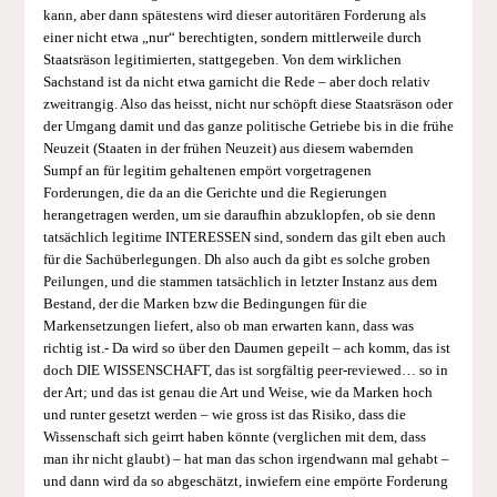
kann, aber dann spätestens wird dieser autoritären Forderung als
einer nicht etwa „nur“ berechtigten, sondern mittlerweile durch
Staatsräson legitimierten, stattgegeben. Von dem wirklichen
Sachstand ist da nicht etwa garnicht die Rede – aber doch relativ
zweitrangig. Also das heisst, nicht nur schöpft diese Staatsräson oder
der Umgang damit und das ganze politische Getriebe bis in die frühe
Neuzeit (Staaten in der frühen Neuzeit) aus diesem wabernden
Sumpf an für legitim gehaltenen empört vorgetragenen
Forderungen, die da an die Gerichte und die Regierungen
herangetragen werden, um sie daraufhin abzuklopfen, ob sie denn
tatsächlich legitime INTERESSEN sind, sondern das gilt eben auch
für die Sachüberlegungen. Dh also auch da gibt es solche groben
Peilungen, und die stammen tatsächlich in letzter Instanz aus dem
Bestand, der die Marken bzw die Bedingungen für die
Markensetzungen liefert, also ob man erwarten kann, dass was
richtig ist.- Da wird so über den Daumen gepeilt – ach komm, das ist
doch DIE WISSENSCHAFT, das ist sorgfältig peer-reviewed… so in
der Art; und das ist genau die Art und Weise, wie da Marken hoch
und runter gesetzt werden – wie gross ist das Risiko, dass die
Wissenschaft sich geirrt haben könnte (verglichen mit dem, dass
man ihr nicht glaubt) – hat man das schon irgendwann mal gehabt –
und dann wird da so abgeschätzt, inwiefern eine empörte Forderung