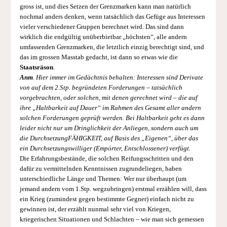
gross ist, und dies Setzen der Grenzmarken kann man natürlich
nochmal anders denken, wenn tatsächlich das Gefüge aus Interessen
vieler verschiedener Gruppen berechnet wird. Das sind dann
wirklich die endgültig unüberbietbar „höchsten“, alle andern
umfassenden Grenzmarken, die letztlich einzig berechtigt sind, und
das im grossen Masstab gedacht, ist dann so etwas wie die
Staatsräson
.
Anm
. Hier immer im Gedächtnis behalten: Interessen sind Derivate
von auf dem 2.Stp. begründeten Forderungen – tatsächlich
vorgebrachten, oder solchen, mit denen gerechnet wird – die auf
ihre „Haltbarkeit auf Dauer“ im Rahmen des Gesamt aller andern
solchen Forderungen geprüft werden. Bei Haltbarkeit geht es dann
leider nicht nur um Dringlichkeit der Anliegen, sondern auch um
die DurchsetzungFÄHIGKEIT, auf Basis des „Eigenen“, über das
ein Durchsetzungswilliger (Empörter, Entschlossener) verfügt.
Die Erfahrungsbestände, die solchen Reifungsschritten und den
dafür zu vermittelnden Kenntnissen zugrundeliegen, haben
unterschiedliche Länge und Themen: Wer nur überhaupt (um
jemand andern vom 1.Stp. wegzubringen) erstmal erzählen will, dass
ein Krieg (zumindest gegen bestimmte Gegner) einfach nicht zu
gewinnen ist, der erzählt nunmal sehr viel von Kriegen,
kriegerischen Situationen und Schlachten – wie man sich gemessen