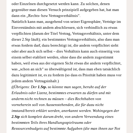
oder Einzelnen durchgesetzt werden kann. Zu solchen, denen
gegenüber man diesen Versuch prinzipiell aufgegeben hat, hat man
dann ein „Rechts- bzw Vertragsverhältnis“.
Natürlich kann man, ausgehend von seiner Eigensphäre, Verträge im
Einverständnis mit andern abschliessen, sich verbindlich zu etwas
verpflichten (darum der Titel Vertrag, Vertragsverhältnis, unter dem
dieser 2.Stp läuft); ein bestimmtes Vertragsverhältnis, also dass man
etwas fordern darf, dazu berechtigt ist, die andern verpflichtet sieht
oder aber auch sich selbst – dies Verhältnis kann auch einseitig von
einem selber etabliert werden, ohne dass die andern zugestimmt
haben, weil etwa aus der eigenen Sicht etwas die andern verpflichtet,
was „schon an sich“ so überwältigend ist, dass man eben tatsächlich
dazu legitimiert ist, es zu fordern (so dass es Priorität haben muss vor
jedem andern Vertragsinhalt.)
((Übrigens: Der
1.Stp.
so könnte man sagen, beruht auf der
Erlaubnis oder Lizenz, bestimmtes erwarten zu dürfen und mit
anderm nicht rechnen zu müssen – dies Rechthaben von
vorneherein soll von Aussenstehenden, die für dazu nicht
imstand/bereit erklärt werden, anerkannt werden. Wohingegen der
2.Stp
sich komplett darum dreht, von andern Verwendung eines
bestimmten Teils ihres Handlungsspielraums oder
Ressourcenbudgets auf bestimmte Aufgaben (die man ihnen zur Not