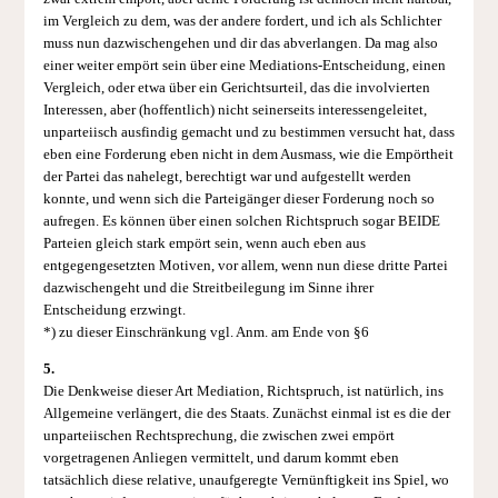
im Vergleich zu dem, was der andere fordert, und ich als Schlichter
muss nun dazwischengehen und dir das abverlangen. Da mag also
einer weiter empört sein über eine Mediations-Entscheidung, einen
Vergleich, oder etwa über ein Gerichtsurteil, das die involvierten
Interessen, aber (hoffentlich) nicht seinerseits interessengeleitet,
unparteiisch ausfindig gemacht und zu bestimmen versucht hat, dass
eben eine Forderung eben nicht in dem Ausmass, wie die Empörtheit
der Partei das nahelegt, berechtigt war und aufgestellt werden
konnte, und wenn sich die Parteigänger dieser Forderung noch so
aufregen. Es können über einen solchen Richtspruch sogar BEIDE
Parteien gleich stark empört sein, wenn auch eben aus
entgegengesetzten Motiven, vor allem, wenn nun diese dritte Partei
dazwischengeht und die Streitbeilegung im Sinne ihrer
Entscheidung erzwingt.
*) zu dieser Einschränkung vgl. Anm. am Ende von §6
5.
Die Denkweise dieser Art Mediation, Richtspruch, ist natürlich, ins
Allgemeine verlängert, die des Staats. Zunächst einmal ist es die der
unparteiischen Rechtsprechung, die zwischen zwei empört
vorgetragenen Anliegen vermittelt, und darum kommt eben
tatsächlich diese relative, unaufgeregte Vernünftigkeit ins Spiel, wo