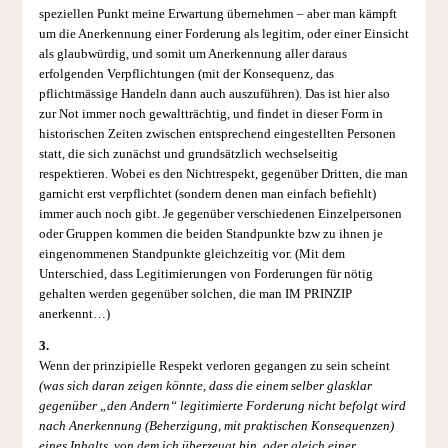
speziellen Punkt meine Erwartung übernehmen – aber man kämpft
um die Anerkennung einer Forderung als legitim, oder einer Einsicht
als glaubwürdig, und somit um Anerkennung aller daraus
erfolgenden Verpflichtungen (mit der Konsequenz, das
pflichtmässige Handeln dann auch auszuführen). Das ist hier also
zur Not immer noch gewaltträchtig, und findet in dieser Form in
historischen Zeiten zwischen entsprechend eingestellten Personen
statt, die sich zunächst und grundsätzlich wechselseitig
respektieren. Wobei es den Nichtrespekt, gegenüber Dritten, die man
garnicht erst verpflichtet (sondern denen man einfach befiehlt)
immer auch noch gibt. Je gegenüber verschiedenen Einzelpersonen
oder Gruppen kommen die beiden Standpunkte bzw zu ihnen je
eingenommenen Standpunkte gleichzeitig vor. (Mit dem
Unterschied, dass Legitimierungen von Forderungen für nötig
gehalten werden gegenüber solchen, die man IM PRINZIP
anerkennt…)
3.
Wenn der prinzipielle Respekt verloren gegangen zu sein scheint
(was sich daran zeigen könnte, dass die einem selber glasklar
gegenüber „den Andern“ legitimierte Forderung nicht befolgt wird
nach Anerkennung (Beherzigung, mit praktischen Konsequenzen)
eines Inhalts, von dem ich überzeugt bin, oder gleich einer