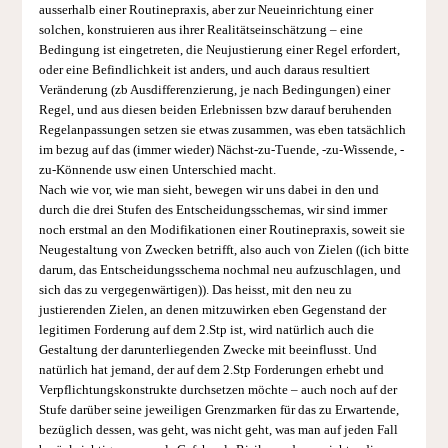
ausserhalb einer Routinepraxis, aber zur Neueinrichtung einer
solchen, konstruieren aus ihrer Realitätseinschätzung – eine
Bedingung ist eingetreten, die Neujustierung einer Regel erfordert,
oder eine Befindlichkeit ist anders, und auch daraus resultiert
Veränderung (zb Ausdifferenzierung, je nach Bedingungen) einer
Regel, und aus diesen beiden Erlebnissen bzw darauf beruhenden
Regelanpassungen setzen sie etwas zusammen, was eben tatsächlich
im bezug auf das (immer wieder) Nächst-zu-Tuende, -zu-Wissende, -
zu-Könnende usw einen Unterschied macht.
Nach wie vor, wie man sieht, bewegen wir uns dabei in den und
durch die drei Stufen des Entscheidungsschemas, wir sind immer
noch erstmal an den Modifikationen einer Routinepraxis, soweit sie
Neugestaltung von Zwecken betrifft, also auch von Zielen ((ich bitte
darum, das Entscheidungsschema nochmal neu aufzuschlagen, und
sich das zu vergegenwärtigen)). Das heisst, mit den neu zu
justierenden Zielen, an denen mitzuwirken eben Gegenstand der
legitimen Forderung auf dem 2.Stp ist, wird natürlich auch die
Gestaltung der darunterliegenden Zwecke mit beeinflusst. Und
natürlich hat jemand, der auf dem 2.Stp Forderungen erhebt und
Verpflichtungskonstrukte durchsetzen möchte – auch noch auf der
Stufe darüber seine jeweiligen Grenzmarken für das zu Erwartende,
bezüglich dessen, was geht, was nicht geht, was man auf jeden Fall