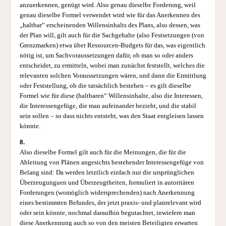
anzuerkennen, genügt wird. Also genau dieselbe Forderung, weil
genau dieselbe Formel verwendet wird wie für das Anerkennen des
„haltbar“ erscheinenden Willensinhalts des Plans, also dessen, was
der Plan will, gilt auch für die Sachgehalte (also Festsetzungen (von
Grenzmarken) etwa über Ressourcen-Budgets für das, was eigentlich
nötig ist, um Sachvoraussetzungen dafür, ob man so oder anders
entscheidet, zu ermitteln, wobei man zunächst feststellt, welches die
relevanten solchen Voraussetzungen wären, und dann die Ermittlung
oder Feststellung, ob die tatsächlich bestehen – es gilt dieselbe
Formel wie für diese (haltbaren“ Willensinhalte, also die Interessen,
die Interessengefüge, die man aufeinander bezieht, und die stabil
sein sollen – so dass nichts entsteht, was den Staat entgleisen lassen
könnte.
8.
Also dieselbe Formel gilt auch für die Meinungen, die für die
Ableitung von Plänen angesichts bestehender Interessengefüge von
Belang sind: Da werden letztlich einfach nur die ursprünglichen
Überzeugunguen und Überzeugtheiten, formuliert in autoritären
Forderungen (womöglich widersprechenden) nach Anerkennung
eines bestimmten Befundes, der jetzt praxis- und planrelevant wird
oder sein könnte, nochmal daraufhin begutachtet, inwiefern man
diese Anerkennung auch so von den meisten Beteiligten erwarten