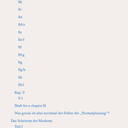
8b
8c
8d
8d/e
8e
8e/f
8f
8f/g
8g
8g/h
8h
8h1
Kap. 9
9.1
Draft for a chapter 8i
Was genau ist also nochmal der Fehler der „Normalplanung“?
Das Scheitern der Moderne
Teil I