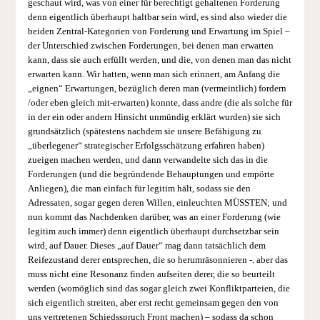
geschaut wird, was von einer für berechtigt gehaltenen Forderung
denn eigentlich überhaupt haltbar sein wird, es sind also wieder die
beiden Zentral-Kategorien von Forderung und Erwartung im Spiel –
der Unterschied zwischen Forderungen, bei denen man erwarten
kann, dass sie auch erfüllt werden, und die, von denen man das nicht
erwarten kann. Wir hatten, wenn man sich erinnert, am Anfang die
„eignen“ Erwartungen, bezüglich deren man (vermeintlich) fordern
/oder eben gleich mit-erwarten) konnte, dass andre (die als solche für
in der ein oder andern Hinsicht unmündig erklärt wurden) sie sich
grundsätzlich (spätestens nachdem sie unsere Befähigung zu
„überlegener“ strategischer Erfolgsschätzung erfahren haben)
zueigen machen werden, und dann verwandelte sich das in die
Forderungen (und die begründende Behauptungen und empörte
Anliegen), die man einfach für legitim hält, sodass sie den
Adressaten, sogar gegen deren Willen, einleuchten MÜSSTEN; und
nun kommt das Nachdenken darüber, was an einer Forderung (wie
legitim auch immer) denn eigentlich überhaupt durchsetzbar sein
wird, auf Dauer. Dieses „auf Dauer“ mag dann tatsächlich dem
Reifezustand derer entsprechen, die so herumräsonnieren -. aber das
muss nicht eine Resonanz finden aufseiten derer, die so beurteilt
werden (womöglich sind das sogar gleich zwei Konfliktparteien, die
sich eigentlich streiten, aber erst recht gemeinsam gegen den von
uns vertretenen Schiedsspruch Front machen) – sodass da schon