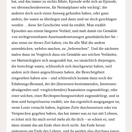
hat, und das immer zu nichts führte, Episode reiht sich an Episode,
wo überraschenderweise, für Normalplaner sehr wichtig!, die
anderen doch noch einen Ausweg gefunden haben, oder ganz
anders, die waren so überlegen und dann sind sie doch geschlagen
worden… diese Art Geschichte wird da erzählt. Man erzählt
Episoden aus einem längeren Verläuf, und malt damit ein Gemälde
von nichtgewinnbaren Auseinandersetzungen grundsätzlicher Art –
also wenn sie dieses Ziel haben, ein für alle Mal die andern
unterdrücken, wehrlos machen, zu „beherrschen“. Und die nächsten
malen dann im Vergleich dazu ein Gemälde aus solchen Verläufen,
wo Hartnäckigkeit sich ausgezahlt hat, wo tatsächlich diejenigen,
die berechtigt waren, schliesslich sich durchgesetzt haben, weil
andere sich ihnen angeschlossen haben, die Berechtigtheit
eingesehen haben usw – und schliesslich kommt dann noch der
Erfahrungs-Bestand, der der (Interessen-bestimmenden, Interessen-
abwägenden und -vergleichenden) Staatsräson zugrundeliegt, oder
einer solchen, einer Rechtsprechungsweisheit zugrundeliegt, und in
dem wird beispielsweise erzählt, wie das eigentlich ausgegangen ist,
wenn Leute versucht haben, legitime Ziele durchzusetzen oder ein
Versprechen gegeben haben, das hat immer was zu tun mit Lohnen,
es lohnt sich für mich soviel mehr als für dich – so schien es; und
dann stimmt das am Ende eben doch nicht. Am Ende heisst:
spätestens am Ende des Lebens; und da werden also durchaus ganze