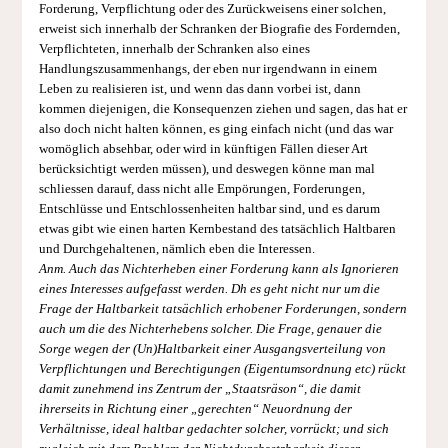
Forderung, Verpflichtung oder des Zurückweisens einer solchen,
erweist sich innerhalb der Schranken der Biografie des Fordernden,
Verpflichteten, innerhalb der Schranken also eines
Handlungszusammenhangs, der eben nur irgendwann in einem
Leben zu realisieren ist, und wenn das dann vorbei ist, dann
kommen diejenigen, die Konsequenzen ziehen und sagen, das hat er
also doch nicht halten können, es ging einfach nicht (und das war
womöglich absehbar, oder wird in künftigen Fällen dieser Art
berücksichtigt werden müssen), und deswegen könne man mal
schliessen darauf, dass nicht alle Empörungen, Forderungen,
Entschlüsse und Entschlossenheiten haltbar sind, und es darum
etwas gibt wie einen harten Kernbestand des tatsächlich Haltbaren
und Durchgehaltenen, nämlich eben die Interessen.
Anm. Auch das Nichterheben einer Forderung kann als Ignorieren
eines Interesses aufgefasst werden. Dh es geht nicht nur um die
Frage der Haltbarkeit tatsächlich erhobener Forderungen, sondern
auch um die des Nichterhebens solcher. Die Frage, genauer die
Sorge wegen der (Un)Haltbarkeit einer Ausgangsverteilung von
Verpflichtungen und Berechtigungen (Eigentumsordnung etc) rückt
damit zunehmend ins Zentrum der „Staatsräson“, die damit
ihrerseits in Richtung einer „gerechten“ Neuordnung der
Verhältnisse, ideal haltbar gedachter solcher, vorrückt; und sich