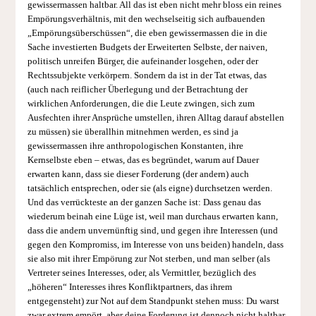
gewissermassen haltbar. All das ist eben nicht mehr bloss ein reines
Empörungsverhältnis, mit den wechselseitig sich aufbauenden
„Empörungsüberschüssen“, die eben gewissermassen die in die
Sache investierten Budgets der Erweiterten Selbste, der naiven,
politisch unreifen Bürger, die aufeinander losgehen, oder der
Rechtssubjekte verkörpern. Sondern da ist in der Tat etwas, das
(auch nach reiflicher Überlegung und der Betrachtung der
wirklichen Anforderungen, die die Leute zwingen, sich zum
Ausfechten ihrer Ansprüche umstellen, ihren Alltag darauf abstellen
zu müssen) sie überallhin mitnehmen werden, es sind ja
gewissermassen ihre anthropologischen Konstanten, ihre
Kernselbste eben – etwas, das es begründet, warum auf Dauer
erwarten kann, dass sie dieser Forderung (der andern) auch
tatsächlich entsprechen, oder sie (als eigne) durchsetzen werden.
Und das verrückteste an der ganzen Sache ist: Dass genau das
wiederum beinah eine Lüge ist, weil man durchaus erwarten kann,
dass die andern unvernünftig sind, und gegen ihre Interessen (und
gegen den Kompromiss, im Interesse von uns beiden) handeln, dass
sie also mit ihrer Empörung zur Not sterben, und man selber (als
Vertreter seines Interesses, oder, als Vermittler, bezüglich des
„höheren“ Interesses ihres Konfliktpartners, das ihrem
entgegensteht) zur Not auf dem Standpunkt stehen muss: Du warst
zwar extrem empört, aber deine Forderung ist dennoch nicht haltbar,