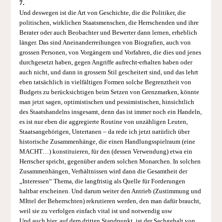
7.
Und deswegen ist die Art von Geschichte, die die Politiker, die
politischen, wirklichen Staatsmenschen, die Herrschenden und ihre
Berater oder auch Beobachter und Bewerter dann lernen, erheblich
länger. Das sind Aneinanderreihungen von Biografien, auch von
grossen Personen, von Vorgängern und Vorfahren, die dies und jenes
durchgesetzt haben, gegen Angriffe aufrecht-erhalten haben oder
auch nicht, und dann in grossem Stil gescheitert sind, und das lehrt
eben tatsächlich in vielfältigen Formen solche Begrenztheit von
Budgets zu berücksichtigen beim Setzen von Grenzmarken, könnte
man jetzt sagen, optimistischen und pessimistischen, hinsichtlich
des Staatshandelns insgesamt, denn das ist immer noch ein Handeln,
es ist nur eben die aggregierte Routine von unzähligen Leuten,
Staatsangehörigen, Untertanen – da rede ich jetzt natürlich über
historische Zusammenhänge, die einen Handlungsspielraum (eine
MACHT…) konstituieren, für den (dessen Verwendung) etwa ein
Herrscher spricht, gegenüber andern solchen Monarchen. In solchen
Zusammenhängen, Verhältnissen wird dann die Gesamtheit der
„Interessen“ Thema, die langfristig als Quelle für Forderungen
haltbar erscheinen. Und darum weiter den Antrieb (Zustimmung und
MIttel der Beherrschten) rekrutieren werden, den man dafür braucht,
weil sie zu verfolgen einfach vital ist und notwendig usw
Und auch hier, auf dem dritten Standpunkt, ist der Sachgehalt von