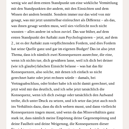
wenig wie auf dem ersten Standpunkt um eine wirkliche Vermittlung
mit den Standpunkten der andern, mit den Einsichten und dem
Wissen der andern bemüht. Sondern immer nur das wird von mir
gesagt, was mir jetzt unmittelbar einleuchtet als Differenz – als das,
was ihnen gesagt werden muss, weil sies vielleicht noch nicht
wussten – alles andere ist schon zuviel. Das war früher, auf dem
ersten Standpunkt der Auftakt zum Psychologisieren – jetzt, auf dem
2., ist es der Auftakt zum verpflichtenden Fordern, und dies Fordern
hat seine Quelle ganz und gar im eigenen Budget! Das ist also jetzt
Thema, dass ich nämlich zwei Konsequenzen ausrechne, die eine,
wenn ich nichts tue, dich gewähren lasse, weil ich dich bei deiner
(wie ich glaube) falschen Einsicht belasse – was hat das für
Konsequenzen, also solche, mit denen ich einfach so nicht
gerechnet hatte oder jetzt rechnen würde – damals, bei
Vertragsabschluss, oder bisher habe ich nicht damit gerechnet, und
jetzt wird mir das deutlich, und ich sehe jetzt tatsächlich die
Konsequenz, wenn ich dich zwinge oder tatsächlich den Aufwand
treibe, dich unter Druck zu setzen, und ich setze das jetzt auch noch
ins Verhältnis dazu, dass du dich wehren musst, und dann vielleicht
Konsequenzen tragen musst, und wenn da das Missverhältnis ganz
stark ist, dass nämlich meine Empörung deine Gegenempörung und
deine Faulheit und deine Weigerung, die Konsequenzen dieser