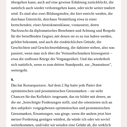
übergehen kann, auch auf eine gewisse Erfahrung zurückblickt, die
natürlich auch wieder verlorengehen kann, oder nicht weiter tradiert
wird. Es sind also zwei Bildungstufen, die hier erreicht werden, die
durchaus Unterricht, durchaus Vermittlung etwa in einer
herrschenden, einer Aristokratenklasse, voraussetzt, deren
Nachwuchs da diplomatisches Benehmen und Achtung und Respekt
für die betreffenden Gegner, mit denen sie es zu tun haben werden,
gelehrt bekommt, und auch die eindrücklichen Gründe, die
Geschichten und Geschichtserfahrung, die dahinter stehen, also was
passiert, wenn man sich über die Vernunftschranken hinwegsetzt –
etwa die endlosen Kriege der Vergangenheit. Und das wiederholt
sich natürlich, wenn es zum dritten Standpunkt, zur „Staatsräson“,
weitergeht.
6.
Das hat Konsequenzen: Auf dem 2.Stp hatte jede Partei ihre
optimistischen und pessimistischen Grenzmarken – sie sieht
Chancen für das Kollektiv insgesamt, das sie bildet mit denen, an
die sie „berechtigte Forderungen stellt, und die orientieren sich an
den subjektiv vorgegebenen optimistischen und pessimistischen
Grenzmarken, Erwartungen, was ginge, wenn die andern jetzt hier
meiner Forderung genügen würdest, da würde ich oder wir soviel
weiterkommen, und/oder wir wenden eine Gefahr ab, die wirklich