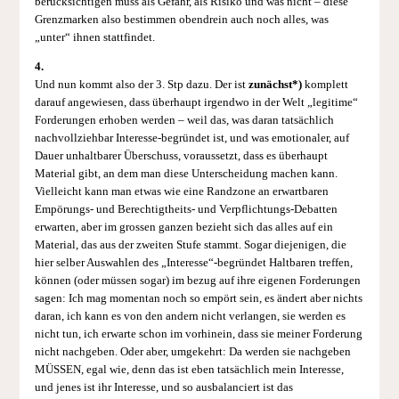
berücksichtigen muss als Gefahr, als Risiko und was nicht – diese
Grenzmarken also bestimmen obendrein auch noch alles, was
„unter“ ihnen stattfindet.
4.
Und nun kommt also der 3. Stp dazu. Der ist
zunächst*)
komplett
darauf angewiesen, dass überhaupt irgendwo in der Welt „legitime“
Forderungen erhoben werden – weil das, was daran tatsächlich
nachvollziehbar Interesse-begründet ist, und was emotionaler, auf
Dauer unhaltbarer Überschuss, voraussetzt, dass es überhaupt
Material gibt, an dem man diese Unterscheidung machen kann.
Vielleicht kann man etwas wie eine Randzone an erwartbaren
Empörungs- und Berechtigtheits- und Verpflichtungs-Debatten
erwarten, aber im grossen ganzen bezieht sich das alles auf ein
Material, das aus der zweiten Stufe stammt. Sogar diejenigen, die
hier selber Auswahlen des „Interesse“-begründet Haltbaren treffen,
können (oder müssen sogar) im bezug auf ihre eigenen Forderungen
sagen: Ich mag momentan noch so empört sein, es ändert aber nichts
daran, ich kann es von den andern nicht verlangen, sie werden es
nicht tun, ich erwarte schon im vorhinein, dass sie meiner Forderung
nicht nachgeben. Oder aber, umgekehrt: Da werden sie nachgeben
MÜSSEN, egal wie, denn das ist eben tatsächlich mein Interesse,
und jenes ist ihr Interesse, und so ausbalanciert ist das