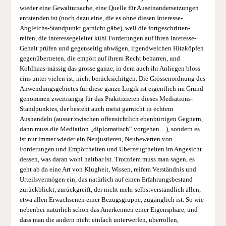
wieder eine Gewaltursache, eine Quelle für Auseinandersetzungen
entstanden ist (noch dazu eine, die es ohne diesen Interesse-
Abgleichs-Standpunkt garnicht gäbe), weil die fortgeschritten-
reifen, die interessegeleitet kühl Forderungen auf ihren Interesse-
Gehalt prüfen und gegenseitig abwägen, irgendwelchen Hitzköpfen
gegenübertreten, die empört auf ihrem Recht beharren, und
Kohlhaas-mässig das grosse ganze, in dem auch ihr Anliegen bloss
eins unter vielen ist, nicht berücksichitgen. Die Grössenordnung des
Anwendungsgebietes für diese ganze Logik ist eigentlich im Grund
genommen zweitrangig für das Prakitizieren dieses Mediations-
Standpunktes, der besteht auch meist garnicht in echtem
Aushandeln (ausser zwischen offensichtlich ebenbürtigen Gegnern,
dann muss die Mediation „diplomatisch“ vorgehen…), sondern es
ist nur immer wieder ein Neujustieren, Neubewerten von
Forderungen und Empörtheiten und Überzeugtheiten im Angesicht
dessen, was daran wohl haltbar ist. Trotzdem muss man sagen, es
geht ab da eine Art von Klugheit, Wissen, reifem Verständnis und
Urteilsvermögen ein, das natürlich auf einen Erfahrungsbestand
zurückblickt, zurückgreift, der nicht mehr selbstverständlich allen,
etwa allen Erwachsenen einer Bezugsgruppe, zugänglich ist. So wie
nebenbei natürlich schon das Anerkennen einer Eigensphäre, und
dass man die andern nicht einfach unterwerfen, überrollen,