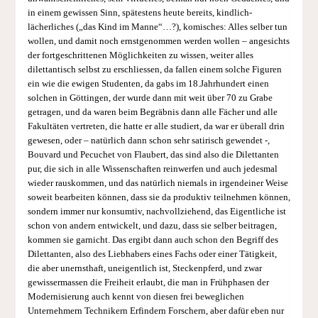
in einem gewissen Sinn, spätestens heute bereits, kindlich-
lächerliches („das Kind im Manne“…?), komisches: Alles selber tun
wollen, und damit noch ernstgenommen werden wollen – angesichts
der fortgeschrittenen Möglichkeiten zu wissen, weiter alles
dilettantisch selbst zu erschliessen, da fallen einem solche Figuren
ein wie die ewigen Studenten, da gabs im 18.Jahrhundert einen
solchen in Göttingen, der wurde dann mit weit über 70 zu Grabe
getragen, und da waren beim Begräbnis dann alle Fächer und alle
Fakultäten vertreten, die hatte er alle studiert, da war er überall drin
gewesen, oder – natürlich dann schon sehr satirisch gewendet -,
Bouvard und Pecuchet von Flaubert, das sind also die Dilettanten
pur, die sich in alle Wissenschaften reinwerfen und auch jedesmal
wieder rauskommen, und das natürlich niemals in irgendeiner Weise
soweit bearbeiten können, dass sie da produktiv teilnehmen können,
sondern immer nur konsumtiv, nachvollziehend, das Eigentliche ist
schon von andern entwickelt, und dazu, dass sie selber beitragen,
kommen sie garnicht. Das ergibt dann auch schon den Begriff des
Dilettanten, also des Liebhabers eines Fachs oder einer Tätigkeit,
die aber unernsthaft, uneigentlich ist, Steckenpferd, und zwar
gewissermassen die Freiheit erlaubt, die man in Frühphasen der
Modernisierung auch kennt von diesen frei beweglichen
Unternehmern Technikern Erfindern Forschern, aber dafür eben nur