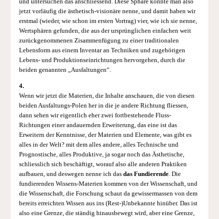
und untersuchen das anschliessend. Diese Sphäre könnte man also
jetzt vorläufig die ästhetisch-visionäre nenne, und damit haben wir
erstmal (wieder, wie schon im ersten Vortrag) vier, wie ich sie nenne,
Wertsphären gefunden, die aus der ursprünglichen einfachen weit
zurückgenommenen Zisammenfügung zu einer traditionalen
Lebensform aus einem Inventar an Techniken und zugehörigen
Lebens- und Produktionseinrichtungen hervorgehen, durch die
beiden genannten „Ausfaltungen“.
4.
Wenn wir jetzt die Materien, die Inhalte anschauen, die von diesen
beiden Ausfaltungs-Polen her in die je andere Richtung fliessen,
dann sehen wir eigentlich eher zwei fortbestehende Fluss-
Richtungen einer andauernden Erweiterung, das eine ist das
Erweitern der Kenntnisse, der Materien und Elemente, was gibt es
alles in der Welt? mit dem alles andere, alles Technische und
Prognostische, alles Produktive, ja sogar noch das Ästhetische,
schliesslich sich beschäftigt, worauf also alle anderen Praktiken
aufbauen, und deswegen nenne ich das
das Fundierende
. Die
fundierenden Wissens-Materien kommen von der Wissenschaft, und
die Wissenschaft, die Forschung schaut da gewissermassen von dem
bereits erreichten Wissen aus ins (Rest-)Unbekannte hinüber. Das ist
also eine Grenze, die ständig hinausbewegt wird, aber eine Grenze,