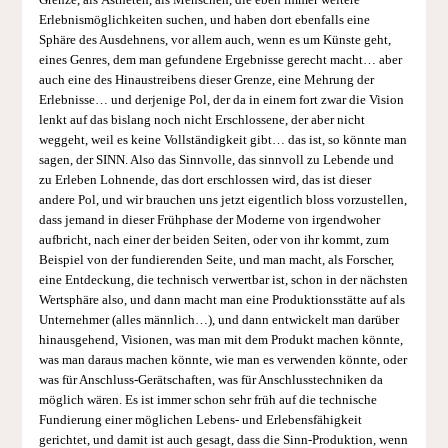
Grenze, als Ästheten, als Menschen, die eben immer weitere
Erlebnismöglichkeiten suchen, und haben dort ebenfalls eine
Sphäre des Ausdehnens, vor allem auch, wenn es um Künste geht,
eines Genres, dem man gefundene Ergebnisse gerecht macht… aber
auch eine des Hinaustreibens dieser Grenze, eine Mehrung der
Erlebnisse… und derjenige Pol, der da in einem fort zwar die Vision
lenkt auf das bislang noch nicht Erschlossene, der aber nicht
weggeht, weil es keine Vollständigkeit gibt… das ist, so könnte man
sagen, der SINN. Also das Sinnvolle, das sinnvoll zu Lebende und
zu Erleben Lohnende, das dort erschlossen wird, das ist dieser
andere Pol, und wir brauchen uns jetzt eigentlich bloss vorzustellen,
dass jemand in dieser Frühphase der Moderne von irgendwoher
aufbricht, nach einer der beiden Seiten, oder von ihr kommt, zum
Beispiel von der fundierenden Seite, und man macht, als Forscher,
eine Entdeckung, die technisch verwertbar ist, schon in der nächsten
Wertsphäre also, und dann macht man eine Produktionsstätte auf als
Unternehmer (alles männlich…), und dann entwickelt man darüber
hinausgehend, Visionen, was man mit dem Produkt machen könnte,
was man daraus machen könnte, wie man es verwenden könnte, oder
was für Anschluss-Gerätschaften, was für Anschlusstechniken da
möglich wären. Es ist immer schon sehr früh auf die technische
Fundierung einer möglichen Lebens- und Erlebensfähigkeit
gerichtet, und damit ist auch gesagt, dass die Sinn-Produktion, wenn