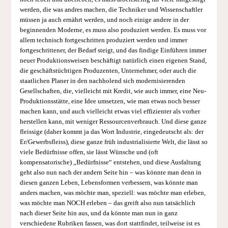
werden, die was andres machen, die Techniker und Wissenschaftler
müssen ja auch ernährt werden, und noch einige andere in der
beginnenden Moderne, es muss also produziert werden. Es muss vor
allem technisch fortgeschritten produziert werden und immer
fortgeschrittener, der Bedarf steigt, und das findige Einführen immer
neuer Produktionsweisen beschäftigt natürlich einen eigenen Stand,
die geschäftstüchtigen Produzenten, Unternehmer, oder auch die
staatlichen Planer in den nachholend sich modernisierenden
Gesellschaften, die, vielleicht mit Kredit, wie auch immer, eine Neu-
Produktionsstätte, eine Idee umsetzen, wie man etwas noch besser
machen kann, und auch vielleicht etwas viel effizienter als vorher
herstellen kann, mit weniger Ressourcenverbrauch. Und diese ganze
fleissige (daher kommt ja das Wort Industrie, eingedeutscht als: der
Er/Gewerbsfleiss), diese ganze früh industrialisierte Welt, die lässt so
viele Bedürfnisse offen, sie lässt Wünsche und (oft
kompensatorische) „Bedürfnisse“ entstehen, und diese Ausfaltung
geht also nun nach der andern Seite hin – was könnte man denn in
diesen ganzen Leben, Lebensformen verbessern, was könnte man
anders machen, was möchte man, speziell: was möchte man erleben,
was möchte man NOCH erleben – das greift also nun tatsächlich
nach dieser Seite hin aus, und da könnte man nun in ganz
verschiedene Rubriken fassen, was dort stattfindet, teilweise ist es