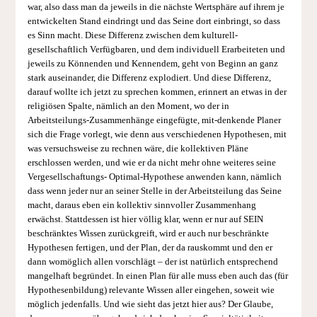
war, also dass man da jeweils in die nächste Wertsphäre auf ihrem je
entwickelten Stand eindringt und das Seine dort einbringt, so dass
es Sinn macht. Diese Differenz zwischen dem kulturell-
gesellschaftlich Verfügbaren, und dem individuell Erarbeiteten und
jeweils zu Könnenden und Kennendem, geht von Beginn an ganz
stark auseinander, die Differenz explodiert. Und diese Differenz,
darauf wollte ich jetzt zu sprechen kommen, erinnert an etwas in der
religiösen Spalte, nämlich an den Moment, wo der in
Arbeitsteilungs-Zusammenhänge eingefügte, mit-denkende Planer
sich die Frage vorlegt, wie denn aus verschiedenen Hypothesen, mit
was versuchsweise zu rechnen wäre, die kollektiven Pläne
erschlossen werden, und wie er da nicht mehr ohne weiteres seine
Vergesellschaftungs- Optimal-Hypothese anwenden kann, nämlich
dass wenn jeder nur an seiner Stelle in der Arbeitsteilung das Seine
macht, daraus eben ein kollektiv sinnvoller Zusammenhang
erwächst. Stattdessen ist hier völlig klar, wenn er nur auf SEIN
beschränktes Wissen zurückgreift, wird er auch nur beschränkte
Hypothesen fertigen, und der Plan, der da rauskommt und den er
dann womöglich allen vorschlägt – der ist natürlich entsprechend
mangelhaft begründet. In einen Plan für alle muss eben auch das (für
Hypothesenbildung) relevante Wissen aller eingehen, soweit wie
möglich jedenfalls. Und wie sieht das jetzt hier aus? Der Glaube,