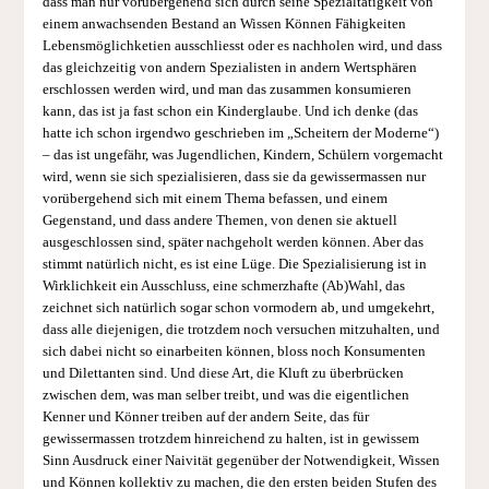
dass man nur vorübergehend sich durch seine Spezialtätigkeit von
einem anwachsenden Bestand an Wissen Können Fähigkeiten
Lebensmöglichketien ausschliesst oder es nachholen wird, und dass
das gleichzeitig von andern Spezialisten in andern Wertsphären
erschlossen werden wird, und man das zusammen konsumieren
kann, das ist ja fast schon ein Kinderglaube. Und ich denke (das
hatte ich schon irgendwo geschrieben im „Scheitern der Moderne“)
– das ist ungefähr, was Jugendlichen, Kindern, Schülern vorgemacht
wird, wenn sie sich spezialisieren, dass sie da gewissermassen nur
vorübergehend sich mit einem Thema befassen, und einem
Gegenstand, und dass andere Themen, von denen sie aktuell
ausgeschlossen sind, später nachgeholt werden können. Aber das
stimmt natürlich nicht, es ist eine Lüge. Die Spezialisierung ist in
Wirklichkeit ein Ausschluss, eine schmerzhafte (Ab)Wahl, das
zeichnet sich natürlich sogar schon vormodern ab, und umgekehrt,
dass alle diejenigen, die trotzdem noch versuchen mitzuhalten, und
sich dabei nicht so einarbeiten können, bloss noch Konsumenten
und Dilettanten sind. Und diese Art, die Kluft zu überbrücken
zwischen dem, was man selber treibt, und was die eigentlichen
Kenner und Könner treiben auf der andern Seite, das für
gewissermassen trotzdem hinreichend zu halten, ist in gewissem
Sinn Ausdruck einer Naivität gegenüber der Notwendigkeit, Wissen
und Können kollektiv zu machen, die den ersten beiden Stufen des