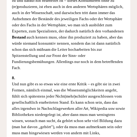
ist und darauf hin bearbeitet ist – dieses Konsumieren ohne zu
(re)produzieren, ist eben auch in den anderen Wertsphären möglich,
auch in der Wissenschaft, und dazwischen tritt dann immer das
Aufnehmen der Bestände des jeweiligen Fachs oder der Wertsphäre
oder des Fachs in der Wertsphäre, wo man sich ausbildet zum
Experten, zum Spezialisten, der dadurch natürlich den vorhandenen
Bestand
auch kennen muss, ohne ihn produziert zu haben, aber das
würde niemand konsumtiv nennen, sondern das ist dann natürlich
schon das sich mühsam die Leiter hocharbeiten bis zur
Spitzenstellung und zur Front der Sinn- oder
Fundierungsbemühungen. Allerdings nur noch in dem betreffenden
Fach.
8.
Und nun gibt es so etwas wie eine erste Kritik – es gibt sie in zwei
Formen, nämlich einmal, was die Wissensmöglichkeiten angeht,
fühlt sich spätestens jeder Nicht(mehr)schüler ausgeschlossen vom
gesellschaftlich erarbeiteten Stand. Es kann schon sein, dass das
alles irgendwo in Nachschlagewerken aller Art, Wikipedia usw sowie
Bibliotheken niedergelegt ist, aber dann muss man wenisgtens
wissen, wonach man sucht, da gehört schon sehr viel Bildung dazu
(man hat davon „gehört“), oder da muss man aufmerksam sein oder
muss man hingewiesen werden von andern mit Links,