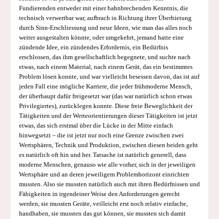
Fundierenden entweder mit einer bahnbrechenden Kenntnis, die
technisch verwertbar war, aufbrach in Richtung ihrer Überbietung
durch Sinn-Erschliessung und neue Ideen, wie man das alles noch
weiter ausgestalten könnte, oder umgekehrt, jemand hatte eine
zündende Idee, ein zündendes Erfordernis, ein Bedürfnis
erschlossen, das ihm gesellschaftlich begegnete, und suchte nach
etwas, nach einem Material, nach einem Gerät, das ein bestimmtes
Problem lösen konnte, und war vielleicht besessen davon, das ist auf
jeden Fall eine mögliche Karriere, die jeder frühmoderne Mensch,
der überhaupt dafür freigesetzt war (das war natürlich schon etwas
Privilegiertes), zurücklegen konnte. Diese freie Beweglichkeit der
Tätigkeiten und der Werteorientierungen dieser Tätigkeiten ist jetzt
etwas, das sich erstmal über die Lücke in der Mitte einfach
hinwegsetzt – die ist jetzt nur noch eine Grenze zwischen zwei
Wertsphären, Technik und Produktion, zwischen diesen beiden geht
es natürlich oft hin und her. Tatsache ist natürlich generell, dass
moderne Menschen, genauso wie alle vorher, sich in der jeweiligen
Wertsphäre und an deren jeweiligem Problemhorizont einrichten
mussten. Also sie mussten natürlich auch mit ihren Bedürfnissen und
Fähigkeiten in irgendeiner Weise den Anforderungen gerecht
werden, sie mussten Geräte, veilleicht erst noch relativ einfache,
handhaben, sie mussten das gut können, sie mussten sich damit