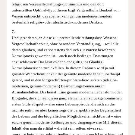
religiösen Vergesellschaftungs-Optimismus und den dort
unterstellten Optimal-Hypothesen bzgl Vergesellschaftbarkeit von
Wissen entspricht: das aber ist kein genuin modernes, sondern
bestenfalls religiös- oder idealistisch-modernes Denken.
7.
Und jetzt daran, an diese zu unterstellende reibungslose Wissens-
Vergesellschaftbarkeit, ohne besondere Verständigung, – weil alle
daran glauben, und es spätestens dadurch zur vorerst bewährten
Normalpraxis geworden ist – auch noch bedingte Erwartungen
anzuschliessen: Das lässt es dann endgültig ins Gläubig-
Normalplanerische zurückfallen. In diesem Rahmen wird ja mit
grösster Wahrscheinlichkeit der gesamte moderne Inhalt überhaupt
gelebt, und in den fortgeschritten-problem-bewussteren (religiös-
modernen, genuin-modernen) Bearbeitungsformen nur in
Ausnahmefällen. Das heisst: Eine genuin moderne Lebensform oder
Biografie, die sich auf dieser ganz elementaren zurückgenommenen
ersten Stufe abspielt – also einer Lebensepisode, die sich an die
nächste reiht, wo aber keineswegs die perspektivische Begrenztheit
des Lebens und der biografischen Möglichkeiten sichtbar ist – eine
solche genuin moderne Stellung zu und Umgangsweise MIT diesem
Inhalt, den man da erfährt – die ist sehr selten, etwas sehr
unwahrscheinliches, sehr virtuelles, beinah nur noch Gedachtes, und