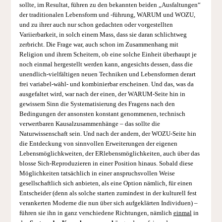
sollte, im Resultat, führen zu den bekannten beiden „Ausfaltungen“
der traditionalen Lebensform und -führung, WARUM und WOZU,
und zu ihrer auch nur schon gedachten oder vorgestellten
Variierbarkeit, in solch einem Mass, dass sie daran schlichtweg
zerbricht. Die Frage war, auch schon im Zusammenhang mit
Religion und ihrem Scheitern, ob eine solche Einheit überhaupt je
noch einmal hergestellt werden kann, angesichts dessen, dass die
unendlich-vielfältigen neuen Techniken und Lebensformen derart
frei variabel-wähl- und kombinierbar erscheinen. Und das, was da
ausgefaltet wird, war nach der einen, der WARUM-Seite hin in
gewissem Sinn die Systematisierung des Fragens nach den
Bedingungen der ansonsten konstant genommenen, technisch
verwertbaren Kausalzusammenhänge – das sollte die
Naturwissenschaft sein. Und nach der andern, der WOZU-Seite hin
die Entdeckung von sinnvollen Erweiterungen der eigenen
Lebensmöglichkweiten, der ERlebensmöglichkeiten, auch über das
blosse Sich-Reproduzieren in einer Position hinaus. Sobald diese
Möglichkeiten tatsächlich in einer anspruchsvollen Weise
gesellschaftlich sich anbieten, als eine Option nämlich, für einen
Entscheider (denn als solche starten zumindest in der kulturell fest
verankerten Moderne die nun über sich aufgeklärten Individuen) –
führen sie ihn in ganz verschiedene Richtungen, nämlich
einmal
in