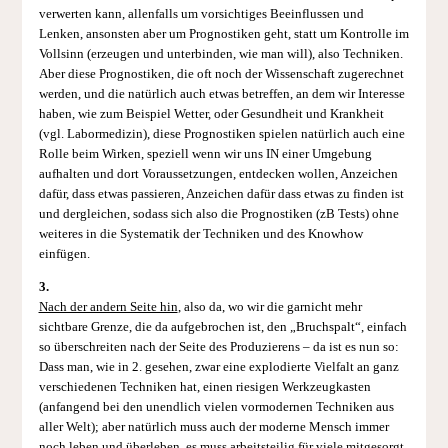
verwerten kann, allenfalls um vorsichtiges Beeinflussen und
Lenken, ansonsten aber um Prognostiken geht, statt um Kontrolle im
Vollsinn (erzeugen und unterbinden, wie man will), also Techniken.
Aber diese Prognostiken, die oft noch der Wissenschaft zugerechnet
werden, und die natürlich auch etwas betreffen, an dem wir Interesse
haben, wie zum Beispiel Wetter, oder Gesundheit und Krankheit
(vgl. Labormedizin), diese Prognostiken spielen natürlich auch eine
Rolle beim Wirken, speziell wenn wir uns IN einer Umgebung
aufhalten und dort Voraussetzungen, entdecken wollen, Anzeichen
dafür, dass etwas passieren, Anzeichen dafür dass etwas zu finden ist
und dergleichen, sodass sich also die Prognostiken (zB Tests) ohne
weiteres in die Systematik der Techniken und des Knowhow
einfügen.
3.
Nach der andern Seite hin
, also da, wo wir die garnicht mehr
sichtbare Grenze, die da aufgebrochen ist, den „Bruchspalt“, einfach
so überschreiten nach der Seite des Produzierens – da ist es nun so:
Dass man, wie in 2. gesehen, zwar eine explodierte Vielfalt an ganz
verschiedenen Techniken hat, einen riesigen Werkzeugkasten
(anfangend bei den unendlich vielen vormodernen Techniken aus
aller Welt); aber natürlich muss auch der moderne Mensch immer
noch leben und überleben, es muss arbeitsteilig für viele mitgesorgt