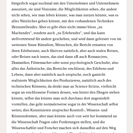
bürgerlich sogar nochmal mit den Unternehmen und Unternehmern
assoziiert, sie sind Visionäre, die Möglichkeiten sehen, die andere
nicht sehen, wie man leben könnte, was man nutzen könnte, was es
alles Nützliches geben könnte, mit den vorhandenen Techniken
Herzustellendes. Aber es gibt eben nicht immer bloss „zu
Machendes“, sondern auch „zu Erlebendes“, und das kann
stellvertretend für andere geschehen, und wird dann geleistet von im
weitesten Sinne Künstlern, Menschen, die Bericht erstatten von
ihren Erlebnissen, auch fiktiven natürlich, aber auch realen Reisen,
oder Reisen nach innen, das sind dann zB auch Romanciers,
Dramatiker, Filmemacher oder sonst psychologisch Geschulte, also
alles das Ästhetische, das Bereiche erschliesst, des Erlebens und
Lebens, dann aber natürlich auch utopische, noch garnicht
realisierte Möglichkeiten des Produzierens, natürlich auch des
technischen Könnens, da denkt man an Science fiction, vielleicht
sogar an erschlossene Formen dessen, was hinter den Dingen stehen
könnte, selbst das könnte man sich durchaus dort angesiedelt
vorstellen, das geht normalerweise sogar in der Wissenschaft selbst
weiter, dies Konstruieren utopischer Kontroll-, Wissens- und
Könnensformen; aber man könnte auch von weit her kommend an
die Wissenschaft Fragen oder Forderungen stellen, und die
Wissenschaftler und Forscher machen sich daraufhin auf den Weg