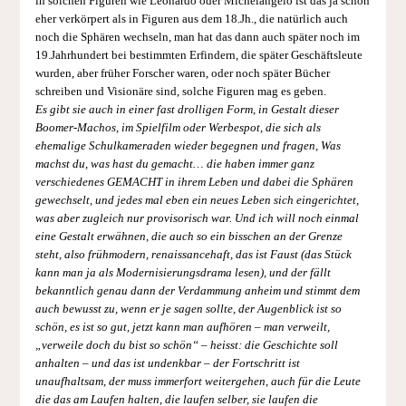
in solchen Figuren wie Leonardo oder Michelangelo ist das ja schon
eher verkörpert als in Figuren aus dem 18.Jh., die natürlich auch
noch die Sphären wechseln, man hat das dann auch später noch im
19.Jahrhundert bei bestimmten Erfindern, die später Geschäftsleute
wurden, aber früher Forscher waren, oder noch später Bücher
schreiben und Visionäre sind, solche Figuren mag es geben.
Es gibt sie auch in einer fast drolligen Form, in Gestalt dieser
Boomer-Machos, im Spielfilm oder Werbespot, die sich als
ehemalige Schulkameraden wieder begegnen und fragen, Was
machst du, was hast du gemacht… die haben immer ganz
verschiedenes GEMACHT in ihrem Leben und dabei die Sphären
gewechselt, und jedes mal eben ein neues Leben sich eingerichtet,
was aber zugleich nur provisorisch war. Und ich will noch einmal
eine Gestalt erwähnen, die auch so ein bisschen an der Grenze
steht, also frühmodern, renaissancehaft, das ist Faust (das Stück
kann man ja als Modernisierungsdrama lesen), und der fällt
bekanntlich genau dann der Verdammung anheim und stimmt dem
auch bewusst zu, wenn er je sagen sollte, der Augenblick ist so
schön, es ist so gut, jetzt kann man aufhören – man verweilt,
„verweile doch du bist so schön“ – heisst: die Geschichte soll
anhalten – und das ist undenkbar – der Fortschritt ist
unaufhaltsam, der muss immerfort weitergehen, auch für die Leute
die das am Laufen halten, die laufen selber, sie laufen die