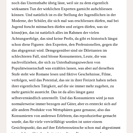
noch das Unernsthafte übrig lässt, weil sie zu dem eigentlich
wirksamen Tun der wirklichen Experten garnicht aufschliessen
können. Und natürlich ist es die Stellung der Jugendlichen in der
Moderne, der Schüler, die sich mal was erschliessen dürfen, mal bei
Jugend forscht mitmachen dürfen und zeigen dürfen, was sie
könn(t)en, das ist natürlich alles im Rahmen der vielen
Achtungserfolge, das sind keine Profis, da gibt es historisch längst
schon diese Figuren: den Experten, den Professionellen, gegen die
das abgegrenzt wird. Demgegenüber sind sie Dilettanten im
schlechteren Fall, sind blosse Konsumenten, Leute, die was
nachvollziehen, die sich zu Unterhaltungszwecken von
Populärwissenschaft was erzählen lassen, was aber auf derselben
Stufe steht wie Romane lesen und fiktive Geschehnisse, Filme,
verfolgen, weil das Potential, das sie in ihrer Freizeit haben neben
ihrer eigentlichen Tätigkeit, auf die sie immer mehr zugehen, zu
mehr garnicht ausreicht. Das ist da alles längst ganz
selbstverständlich unterstellt. Und das Konsumieren wird ja nun
normalerweise immer bezogen auf Güter, aber es erstreckt sich auf
alle andern Produkte von Wertsphären ganz genauso, also das
Konsumieren von anderswo Erlebtem, das repoduzierbar gemacht
wurde, das für viele vervielfältigt worden ist unter einem
Gesichtspunkt, das auf ihre Erlebenswünsche schon mal abgestimmt