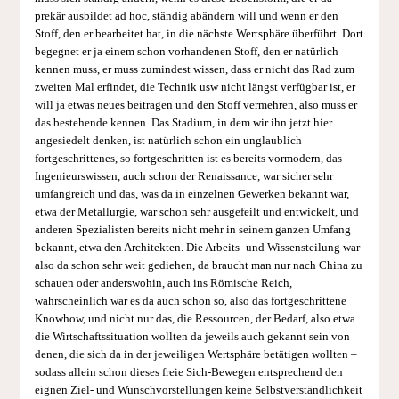
prekär ausbildet ad hoc, ständig abändern will und wenn er den
Stoff, den er bearbeitet hat, in die nächste Wertsphäre überführt. Dort
begegnet er ja einem schon vorhandenen Stoff, den er natürlich
kennen muss, er muss zumindest wissen, dass er nicht das Rad zum
zweiten Mal erfindet, die Technik usw nicht längst verfügbar ist, er
will ja etwas neues beitragen und den Stoff vermehren, also muss er
das bestehende kennen. Das Stadium, in dem wir ihn jetzt hier
angesiedelt denken, ist natürlich schon ein unglaublich
fortgeschrittenes, so fortgeschritten ist es bereits vormodern, das
Ingenieurswissen, auch schon der Renaissance, war sicher sehr
umfangreich und das, was da in einzelnen Gewerken bekannt war,
etwa der Metallurgie, war schon sehr ausgefeilt und entwickelt, und
anderen Spezialisten bereits nicht mehr in seinem ganzen Umfang
bekannt, etwa den Architekten. Die Arbeits- und Wissensteilung war
also da schon sehr weit gediehen, da braucht man nur nach China zu
schauen oder anderswohin, auch ins Römische Reich,
wahrscheinlich war es da auch schon so, also das fortgeschrittene
Knowhow, und nicht nur das, die Ressourcen, der Bedarf, also etwa
die Wirtschaftssituation wollten da jeweils auch gekannt sein von
denen, die sich da in der jeweiligen Wertsphäre betätigen wollten –
sodass allein schon dieses freie Sich-Bewegen entsprechend den
eignen Ziel- und Wunschvorstellungen keine Selbstverständlichkeit