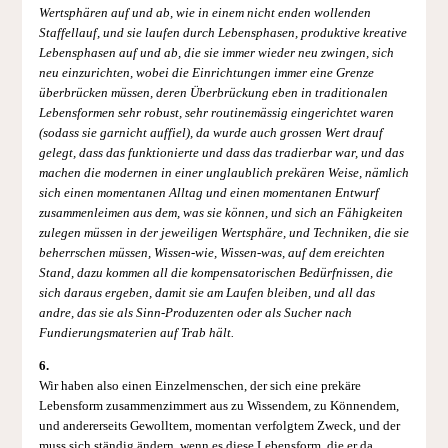
Wertsphären auf und ab, wie in einem nicht enden wollenden
Staffellauf, und sie laufen durch Lebensphasen, produktive kreative
Lebensphasen auf und ab, die sie immer wieder neu zwingen, sich
neu einzurichten, wobei die Einrichtungen immer eine Grenze
überbrücken müssen, deren Überbrückung eben in traditionalen
Lebensformen sehr robust, sehr routinemässig eingerichtet waren
(sodass sie garnicht auffiel), da wurde auch grossen Wert drauf
gelegt, dass das funktionierte und dass das tradierbar war, und das
machen die modernen in einer unglaublich prekären Weise, nämlich
sich einen momentanen Alltag und einen momentanen Entwurf
zusammenleimen aus dem, was sie können, und sich an Fähigkeiten
zulegen müssen in der jeweiligen Wertsphäre, und Techniken, die sie
beherrschen müssen, Wissen-wie, Wissen-was, auf dem ereichten
Stand, dazu kommen all die kompensatorischen Bedürfnissen, die
sich daraus ergeben, damit sie am Laufen bleiben, und all das
andre, das sie als Sinn-Produzenten oder als Sucher nach
Fundierungsmaterien auf Trab hält.
6.
Wir haben also einen Einzelmenschen, der sich eine prekäre
Lebensform zusammenzimmert aus zu Wissendem, zu Könnendem,
und andererseits Gewolltem, momentan verfolgtem Zweck, und der
muss sich ständig ändern, wenn es diese Lebensform, die er da