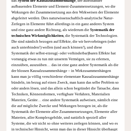
das
System der Kausalzusammenhänge
, der aufeinander
aufbauenden Elemente und Element-Zusammensetzungen, wo die
Wirkungen der Zusammensetzung aus den Wirkweisen der Elemente
abgeleitet werden. Dies naturwissenschaftlich-analytische Natur-
Zerlegen in Elemente führt allerdings in ein ganz anderes System
und eine ganz andere Richtung, als wiederum die
Systematik der
technischen Wirkmöglichkeiten
, die Systematik der Technologien.
Die sind nämlich bezogen auf Effekte, die wir hervorbringen (oder
auch unterbinden!) wollen (und auch können!), und diese
Systematik der selbst-erzeug(- oder verhinderbar)baren Effekte hat
vorrangig etwas zu tun mit unserem Vermögen, sie zu erlernen,
einzuüben, auszuüben… das ist eine ganz andere Systematik als die
der blossen Kausalzusammenhänge – in Wirkzusammenhängen
kann man ja völlig verschiedene elementare Kausalzusammenhänge
bündeln, im bezug auf einen Zweck, man kann das selbe Problem so
oder anders lösen, und das allein schon begründet die Tatsache, dass
Techniken, Könnensformen, verfügbare Verfahren, Materialien
Materien, Geräte… eine andere Systematik aufweisen, nämlich eine
die auf mögliche Zwecke und Wirkungen bezogen ist, als die
Systematik der Elemente aller Zusammensetzungen, Elemente aller
Materien, aller Komplexgebilde, und natürlich speziell aller
Systeme, die wir nicht so ohne weiteres zerlegen können, und wo es
in technischer Hinsicht, wenn man das in dieser Hinsicht überhaupt