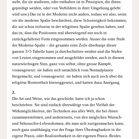
steht, die sie studieren, oder enthalten ist in Prinzipien, die ihnen
gepredigt werden, oder von Vorbildern in ihrer Umgebung gelebt
wird usw.) Das ist in der Moderne nicht anders, sodass wir also, wenn
wir die moderne Spalte beschreiben, diese Schwierigkeit bekommen,
die wir schon teilweise in der religiösen Spalte gesehen haben, und
das ist, dass die Positionen real überwiegend nur noch in
zurückgefallener Form eingenommen werden. Ausser die erste Stufe
der Moderne-Spalte – die gesamte erste Zeile überhaupt dieser
ganzen 3×5 Tabelle kann ja durchschritten werden und die Stufen
von Leuten eingenommen und ausgebildet werden, auch in diesem
naturwüchsigen Sinn, ganz von selbst, ohne grosse Kämpfe,
vorausgesetzt: sie haben sich tatsächlich vom Normalplanen
freigemacht, und vorausgesetzt: sie haben sich auch noch über die
religiöse Borniertheit hinweggesetzt, und hatten dazu Anregung.
2.
Die Art und Weise, wie das geschieht, hatte ich ja schon
beschrieben: Sie sind einfach überwältigt von der Vielfalt der
Wirkmöglichkeiten, der Techniken aus aller Welt, die bei ihnen
zusammenströmen, und andererseits, von den möglichen Wunsch-
und Sehnsuchts-Lebensformen, die man sich zueigenmachen kann,
noch ganz unabhängig von der Frage ihrer Übertragbarkeit in die
eigene Praxis, oder Realisierbarkeit in der eigenen Praxis. Beides