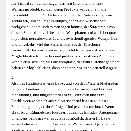
ich das mal so nüchtern sagen darf, natürlich nicht in ihrer
Wertsphäre bleibt, sondern deren Produkte wandern ja in die
Reproduktion und Produktion hinein, stellen Anforderungen an
Techniken, und an Fragestellungen, denen die Wissenschaft
nachgehen könnte, sodass man sagen könnte, der Sinn strahlt von
diesem Sinnpol aus auf die andern Wertsphären und wird dort quasi
importiert, normalerweise über die zwischenliegenden Wertsphären,
und umgekehrt wird das Material, das aus der Forschung
herausquillt, technisch verwertet, produktiv umgesetzt, erschliesst
Möglichkeiten technischer und produktiv verwertbarer Art – man
könnte etwa schauen, was die Fotografie, der Film zustande gebracht
haben an Möglichkeiten, dann ahnt man, wie es da generell zugeht.
5.
Also das Fundieren ist eine Bewegung von dem Material-liefernden
Pol, dem Fundament, dem fundierenden Pol ausgehend bis hin zur
Sinnfindung, und umgekehrt das Sinn-Definieren und Sinn-
Erschliessen wirkt sich aus rückwärtsgehend bis hin zu dieser
Fundierung, und gibt ihr Aufträge. Und jetzt also nochmal: Wenn
ein solcher frühmoderner Forscher, Techniker, Erfinder, Unternehmer
unterwegs war, dann war es durchaus möglich, dass er im Laufe
seines Lebens sich nicht bloss in einer Wertsphäre aufgehalten hat,
sondern es war ja nun gerade die Pointe, dass man vom