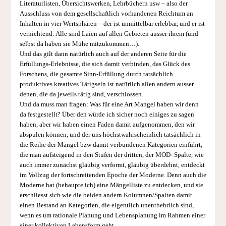
Literaturlisten, Übersichtswerken, Lehrbüchern usw – also der
Ausschluss von dem gesellschaftlich vorhandenen Reichtum an
Inhalten in vier Wertsphären – der ist unmittelbar erlebbar, und er ist
vernichtend: Alle sind Laien auf allen Gebieten ausser ihrem (und
selbst da haben sie Mühe mitzukommen…).
Und das gilt dann natürlich auch auf der anderen Seite für die
Erfüllungs-Erlebnisse, die sich damit verbinden, das Glück des
Forschens, die gesamte Sinn-Erfüllung durch tatsächlich
produktives kreatives Tätigsein ist natürlich allen andern ausser
denen, die da jeweils tätig sind, verschlossen.
Und da muss man fragen: Was für eine Art Mangel haben wir denn
da festgestellt? Über den würde ich sicher noch einiges zu sagen
haben, aber wir haben einen Faden damit aufgenommen, den wir
abspulen können, und der uns höchstwahrscheinlich tatsächlich in
die Reihe der Mängel bzw damit verbundenen Kategorien einführt,
die man aufsteigend in den Stufen der dritten, der MOD- Spalte, wie
auch immer zunächst gläubig verformt, gläubig überdehnt, entdeckt
im Vollzug der fortschreitenden Epoche der Moderne. Denn auch die
Moderne hat (behaupte ich) eine Mängelliste zu entdecken, und sie
erschliesst sich wie die beiden andern Kolumnen/Spalten damit
einen Bestand an Kategorien, die eigentlich unentbehrlich sind,
wenn es um rationale Planung und Lebensplanung im Rahmen einer
einer kollektiven Lebensform geht.