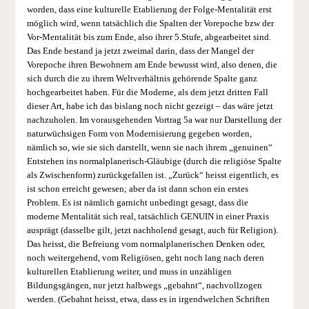
worden, dass eine kulturelle Etablierung der Folge-Mentalität erst
möglich wird, wenn tatsächlich die Spalten der Vorepoche bzw der
Vor-Mentalität bis zum Ende, also ihrer 5.Stufe, abgearbeitet sind.
Das Ende bestand ja jetzt zweimal darin, dass der Mangel der
Vorepoche ihren Bewohnern am Ende bewusst wird, also denen, die
sich durch die zu ihrem Weltverhältnis gehörende Spalte ganz
hochgearbeitet haben. Für die Moderne, als dem jetzt dritten Fall
dieser Art, habe ich das bislang noch nicht gezeigt – das wäre jetzt
nachzuholen. Im vorausgehenden Vortrag 5a war nur Darstellung der
naturwüchsigen Form von Modernisierung gegeben worden,
nämlich so, wie sie sich darstellt, wenn sie nach ihrem „genuinen“
Entstehen ins normalplanerisch-Gläubige (durch die religiöse Spalte
als Zwischenform) zurückgefallen ist. „Zurück“ heisst eigentlich, es
ist schon erreicht gewesen; aber da ist dann schon ein erstes
Problem. Es ist nämlich garnicht unbedingt gesagt, dass die
moderne Mentalität sich real, tatsächlich GENUIN in einer Praxis
ausprägt (dasselbe gilt, jetzt nachholend gesagt, auch für Religion).
Das heisst, die Befreiung vom normalplanerischen Denken oder,
noch weitergehend, vom Religiösen, geht noch lang nach deren
kulturellen Etablierung weiter, und muss in unzähligen
Bildungsgängen, nur jetzt halbwegs „gebahnt“, nachvollzogen
werden. (Gebahnt heisst, etwa, dass es in irgendwelchen Schriften