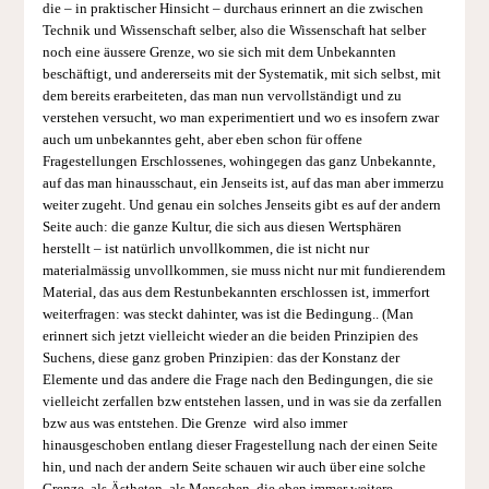
die – in praktischer Hinsicht – durchaus erinnert an die zwischen
Technik und Wissenschaft selber, also die Wissenschaft hat selber
noch eine äussere Grenze, wo sie sich mit dem Unbekannten
beschäftigt, und andererseits mit der Systematik, mit sich selbst, mit
dem bereits erarbeiteten, das man nun vervollständigt und zu
verstehen versucht, wo man experimentiert und wo es insofern zwar
auch um unbekanntes geht, aber eben schon für offene
Fragestellungen Erschlossenes, wohingegen das ganz Unbekannte,
auf das man hinausschaut, ein Jenseits ist, auf das man aber immerzu
weiter zugeht. Und genau ein solches Jenseits gibt es auf der andern
Seite auch: die ganze Kultur, die sich aus diesen Wertsphären
herstellt – ist natürlich unvollkommen, die ist nicht nur
materialmässig unvollkommen, sie muss nicht nur mit fundierendem
Material, das aus dem Restunbekannten erschlossen ist, immerfort
weiterfragen: was steckt dahinter, was ist die Bedingung.. (Man
erinnert sich jetzt vielleicht wieder an die beiden Prinzipien des
Suchens, diese ganz groben Prinzipien: das der Konstanz der
Elemente und das andere die Frage nach den Bedingungen, die sie
vielleicht zerfallen bzw entstehen lassen, und in was sie da zerfallen
bzw aus was entstehen. Die Grenze wird also immer
hinausgeschoben entlang dieser Fragestellung nach der einen Seite
hin, und nach der andern Seite schauen wir auch über eine solche