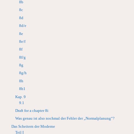
8b
8c
8d
8d/e
8e
8e/f
8f
8f/g
8g
8g/h
8h
8h1
Kap. 9
9.1
Draft for a chapter 8i
Was genau ist also nochmal der Fehler der „Normalplanung“?
Das Scheitern der Moderne
Teil I